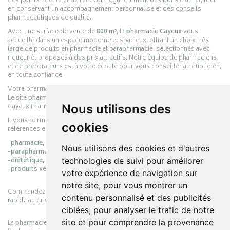
des points fidélité et de recevoir régulièrement des bons d’achat, tout
en conservant un accompagnement personnalisé et des conseils
pharmaceutiques de qualité.
Avec une surface de vente de
800 m²
, la
pharmacie Cayeux
vous
accueille dans un espace moderne et spacieux, offrant un choix très
large de produits en pharmacie et parapharmacie, sélectionnés avec
rigueur et proposés à des prix attractifs. Notre équipe de pharmaciens
et de préparateurs est à votre écoute pour vous conseiller au quotidien,
en toute confiance.
Votre pharmacie en ligne :
pharmacie-cayeux.fr
Le site
pharmacie-cayeux.fr
est le prolongement digital de la pharmacie
Nous utilisons des
Cayeux Pharmabest Berck-sur-Mer – Rang-du-Fliers.
Il vous permet de réaliser vos achats en ligne parmi des milliers de
cookies
références en :
-pharmacie,
Nous utilisons des cookies et d'autres
-parapharmacie,
technologies de suivi pour améliorer
-diététique,
-produits vétérinaires.
votre expérience de navigation sur
notre site, pour vous montrer un
Commandez simplement vos produits en ligne et choisissez le retrait
contenu personnalisé et des publicités
rapide au drive ou la livraison à domicile, en toute simplicité.
ciblées, pour analyser le trafic de notre
site et pour comprendre la provenance
La
pharmacie Cayeux
s’engage à vous offrir une expérience pratique,