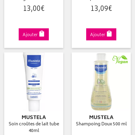
13
,
00
€
13
,
09
€
Ajouter
Ajouter
MUSTELA
MUSTELA
Soin croûtes de lait tube
Shampoing Doux 500 ml
40ml