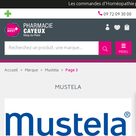
Les commandes d'Homéopathie peuve
09 72 09 30 00
MENU
Accueil
Marque
Mustela
Page 3
MUSTELA