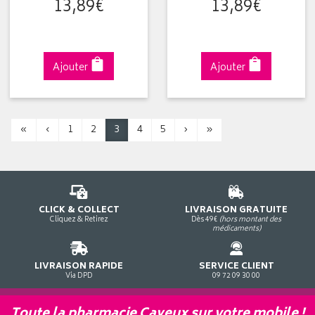
13
,
89
€
13
,
89
€
Ajouter
Ajouter
«
‹
1
2
3
4
5
›
»
CLICK & COLLECT
LIVRAISON GRATUITE
Cliquez & Retirez
Dès 49€
(hors montant des
médicaments)
LIVRAISON RAPIDE
SERVICE CLIENT
Via DPD
09 72 09 30 00
Toute la pharmacie Cayeux sur votre mobile !