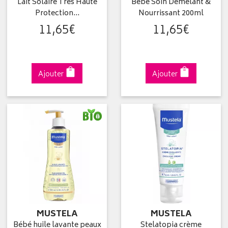
Lait Solaire Très Haute
Bébé Soin Démêlant &
Protection…
Nourrissant 200ml
11
,
65
€
11
,
65
€
Ajouter
Ajouter
MUSTELA
MUSTELA
Bébé huile lavante peaux
Stelatopia crème