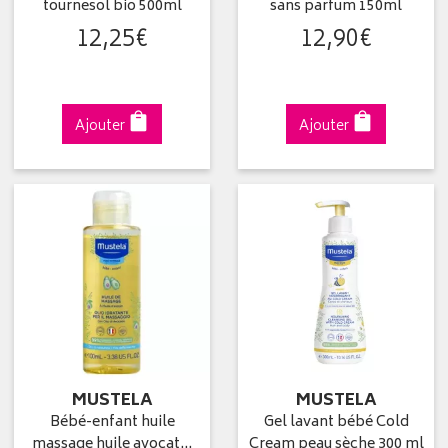
tournesol bio 500ml
sans parfum 150ml
12
,
25
€
12
,
90
€
Ajouter
Ajouter
MUSTELA
MUSTELA
Bébé-enfant huile
Gel lavant bébé Cold
massage huile avocat…
Cream peau sèche 300 ml