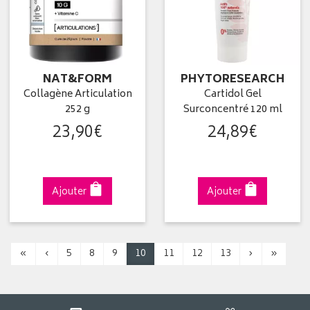
NAT&FORM
PHYTORESEARCH
Collagène Articulation
Cartidol Gel
252 g
Surconcentré 120 ml
23
,
90
€
24
,
89
€
Ajouter
Ajouter
«
‹
5
8
9
10
11
12
13
›
»