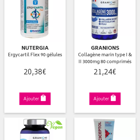
NUTERGIA
GRANIONS
Ergycartil Flex 90 gélules
Collagène marin type I &
II 3000mg 80 comprimés
20
,
38
€
21
,
24
€
Ajouter
Ajouter