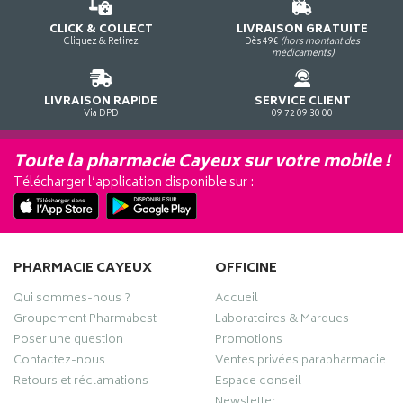
CLICK & COLLECT
LIVRAISON GRATUITE
Cliquez & Retirez
Dès 49€
(hors montant des
médicaments)
LIVRAISON RAPIDE
SERVICE CLIENT
Via DPD
09 72 09 30 00
Toute la pharmacie Cayeux sur votre mobile !
Télécharger l’application disponible sur :
PHARMACIE CAYEUX
OFFICINE
Qui sommes-nous ?
Accueil
Groupement Pharmabest
Laboratoires & Marques
Poser une question
Promotions
Contactez-nous
Ventes privées parapharmacie
Retours et réclamations
Espace conseil
Newsletter