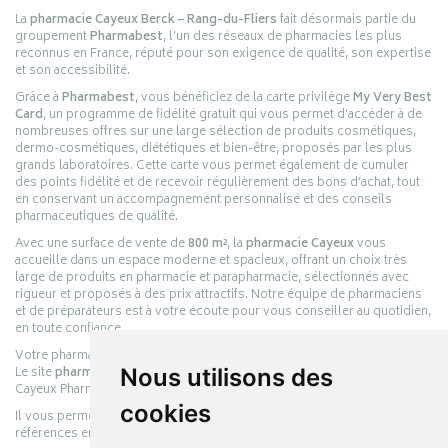
La
pharmacie Cayeux Berck – Rang-du-Fliers
fait désormais partie du
groupement
Pharmabest
, l’un des réseaux de pharmacies les plus
reconnus en France, réputé pour son exigence de qualité, son expertise
et son accessibilité.
Grâce à
Pharmabest
, vous bénéficiez de la carte privilège
My Very Best
Card
, un programme de fidélité gratuit qui vous permet d’accéder à de
nombreuses offres sur une large sélection de produits cosmétiques,
dermo-cosmétiques, diététiques et bien-être, proposés par les plus
grands laboratoires. Cette carte vous permet également de cumuler
des points fidélité et de recevoir régulièrement des bons d’achat, tout
en conservant un accompagnement personnalisé et des conseils
pharmaceutiques de qualité.
Avec une surface de vente de
800 m²
, la
pharmacie Cayeux
vous
accueille dans un espace moderne et spacieux, offrant un choix très
large de produits en pharmacie et parapharmacie, sélectionnés avec
rigueur et proposés à des prix attractifs. Notre équipe de pharmaciens
et de préparateurs est à votre écoute pour vous conseiller au quotidien,
en toute confiance.
Votre pharmacie en ligne :
pharmacie-cayeux.fr
Le site
pharmacie-cayeux.fr
Nous utilisons des
est le prolongement digital de la pharmacie
Cayeux Pharmabest Berck-sur-Mer – Rang-du-Fliers.
cookies
Il vous permet de réaliser vos achats en ligne parmi des milliers de
références en :