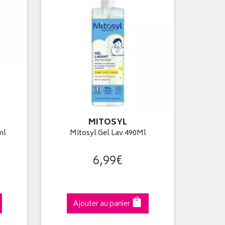
MITOSYL
ml
Mitosyl Gel Lav 490Ml
6
,
99
€
Ajouter au panier