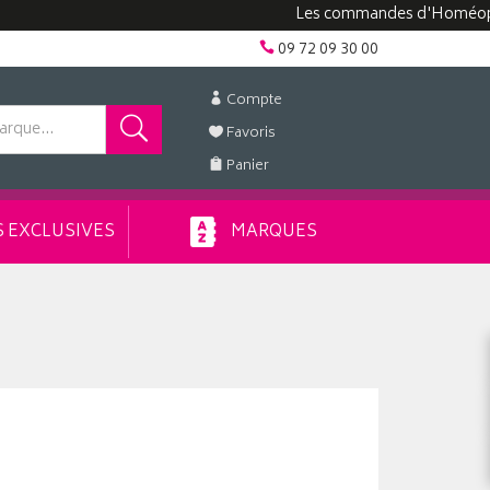
Les commandes d'Homéopathie
09 72 09 30 00
Compte
Favoris
Panier
 EXCLUSIVES
MARQUES