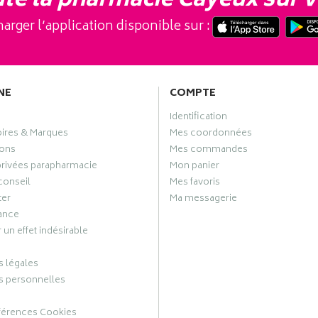
te la pharmacie Cayeux sur v
arger l’application disponible sur :
NE
COMPTE
Identification
oires & Marques
Mes coordonnées
ons
Mes commandes
privées parapharmacie
Mon panier
conseil
Mes favoris
ter
Ma messagerie
ance
 un effet indésirable
 légales
 personnelles
férences Cookies