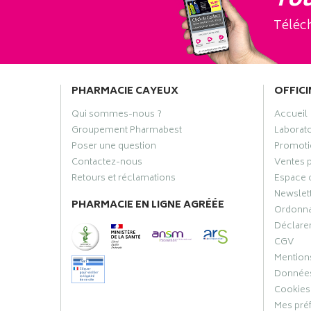
Tou
Téléch
PHARMACIE CAYEUX
OFFICI
Qui sommes-nous ?
Accueil
Groupement Pharmabest
Laborat
Poser une question
Promoti
Contactez-nous
Ventes 
Retours et réclamations
Espace 
Newslet
PHARMACIE EN LIGNE AGRÉÉE
Ordonn
Déclarer
CGV
Mentions
Données
Cookies
Mes pré