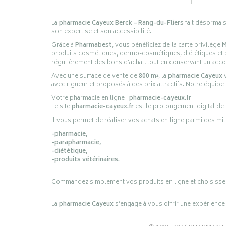
La
pharmacie Cayeux Berck – Rang-du-Fliers
fait désormai
son expertise et son accessibilité.
Grâce à
Pharmabest
, vous bénéficiez de la carte privilège
M
produits cosmétiques, dermo-cosmétiques, diététiques et bi
régulièrement des bons d’achat, tout en conservant un ac
Avec une surface de vente de
800 m²
, la
pharmacie Cayeux
v
avec rigueur et proposés à des prix attractifs. Notre équipe
Votre pharmacie en ligne :
pharmacie-cayeux.fr
Le site
pharmacie-cayeux.fr
est le prolongement digital de
Il vous permet de réaliser vos achats en ligne parmi des mil
-pharmacie,
-parapharmacie,
-diététique,
-produits vétérinaires.
Commandez simplement vos produits en ligne et choisissez le 
La
pharmacie Cayeux
s’engage à vous offrir une expérience p