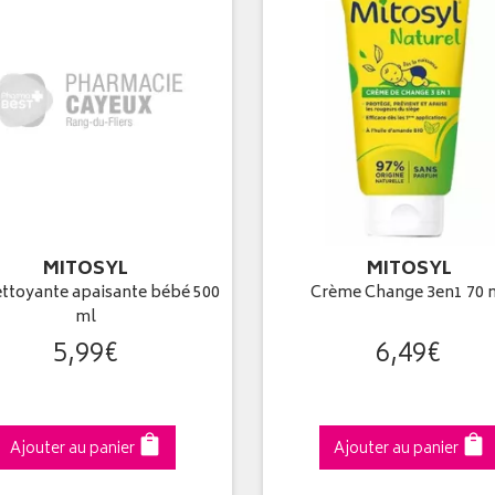
MITOSYL
MITOSYL
ettoyante apaisante bébé 500
Crème Change 3en1 70 
ml
5
,
99
€
6
,
49
€
Ajouter au panier
Ajouter au panier