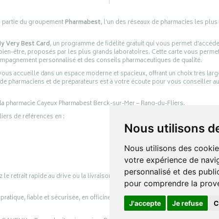
s partie du groupement
Pharmabest
, l’un des réseaux de pharmacies les plus
y Very Best Card
, un programme de fidélité gratuit qui vous permet d’accéd
en-être, proposés par les plus grands laboratoires. Cette carte vous permet
compagnement personnalisé et des conseils pharmaceutiques de qualité.
ous accueille dans un espace moderne et spacieux, offrant un choix très lar
 de pharmaciens et de préparateurs est à votre écoute pour vous conseiller au
 la pharmacie Cayeux Pharmabest Berck-sur-Mer – Rang-du-Fliers.
liers de références en :
Nous utilisons d
Nous utilisons des cookie
votre expérience de navig
personnalisé et des public
retrait rapide au drive ou la livraison à domicile, en toute simplicité.
pour comprendre la prove
ratique, fiable et sécurisée, en officine comme en ligne, au service de votre s
J'accepte
Je refuse
C