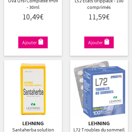
Uva Ursi Complexe n°09
L52 Etats Grippaux - 100
- 30ml
comprimés
10
,
49
€
11
,
59
€
Ajouter
Ajouter
LEHNING
LEHNING
Santaherba solution
L72 Troubles du sommeil