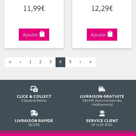
11
,
99
€
12
,
29
€
Ajouter
Ajouter
«
‹
1
2
3
4
5
›
»
CLICK & COLLECT
LIVRAISON GRATUITE
Cliquez & Retirez
Dès 49€
(hors montant des
médicaments)
LIVRAISON RAPIDE
SERVICE CLIENT
Via DPD
09 72 09 30 00