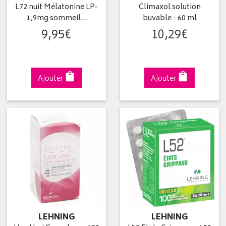
L72 nuit Mélatonine LP-
Climaxol solution
1,9mg sommeil…
buvable - 60 ml
9
,
95
€
10
,
29
€
Ajouter
Ajouter
LEHNING
LEHNING