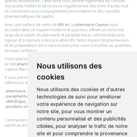
grands laboratoires. Cette carte vous permet également de cumuler
des points fidélité et de recevoir régulièrement des bons d’achat, tout
en conservant un accompagnement personnalisé et des conseils
pharmaceutiques de qualité.
Avec une surface de vente de
800 m²
, la
pharmacie Cayeux
vous
accueille dans un espace moderne et spacieux, offrant un choix très
large de produits en pharmacie et parapharmacie, sélectionnés avec
rigueur et proposés à des prix attractifs. Notre équipe de pharmaciens
et de préparateurs est à votre écoute pour vous conseiller au quotidien,
en toute confiance.
Votre pharmacie en ligne :
pharmacie-cayeux.fr
Nous utilisons des
Le site
pharmacie-cayeux.fr
est le prolongement digital de la pharmacie
Cayeux Pharmabest Berck-sur-Mer – Rang-du-Fliers.
cookies
Il vous permet de réaliser vos achats en ligne parmi des milliers de
références en :
Nous utilisons des cookies et d'autres
-pharmacie,
technologies de suivi pour améliorer
-parapharmacie,
-diététique,
votre expérience de navigation sur
-produits vétérinaires.
notre site, pour vous montrer un
contenu personnalisé et des publicités
Commandez simplement vos produits en ligne et choisissez le retrait
rapide au drive ou la livraison à domicile, en toute simplicité.
ciblées, pour analyser le trafic de notre
site et pour comprendre la provenance