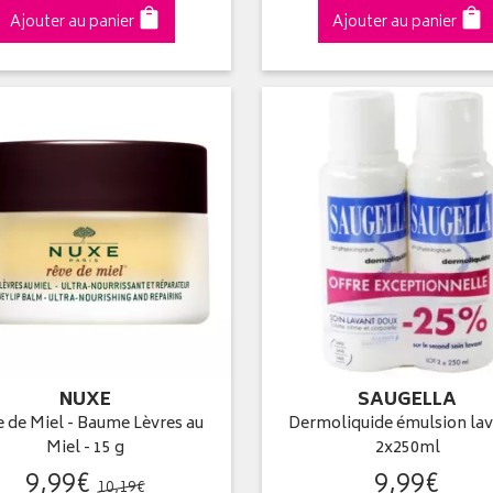
Ajouter au panier
Ajouter au panier
NUXE
SAUGELLA
 de Miel - Baume Lèvres au
Dermoliquide émulsion la
Miel - 15 g
2x250ml
9
,
99
€
9
,
99
€
10
,
19
€