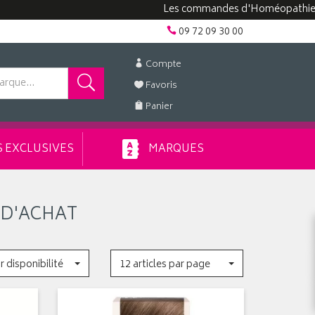
Les commandes d'Homéopathie peuven
09 72 09 30 00
Compte
Favoris
Panier
 EXCLUSIVES
MARQUES
 D'ACHAT
r disponibilité
12 articles par page