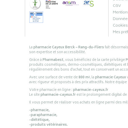
CGV
Mentions
Données
Cookies
Mes pré
La
pharmacie Cayeux Berck – Rang-du-Fliers
fait désormai
son expertise et son accessibilité.
Grâce à
Pharmabest
, vous bénéficiez de la carte privilège
M
produits cosmétiques, dermo-cosmétiques, diététiques et bi
régulièrement des bons d’achat, tout en conservant un ac
Avec une surface de vente de
800 m²
, la
pharmacie Cayeux
v
avec rigueur et proposés à des prix attractifs. Notre équipe
Votre pharmacie en ligne :
pharmacie-cayeux.fr
Le site
pharmacie-cayeux.fr
est le prolongement digital de
Il vous permet de réaliser vos achats en ligne parmi des mil
-pharmacie,
-parapharmacie,
-diététique,
-produits vétérinaires.