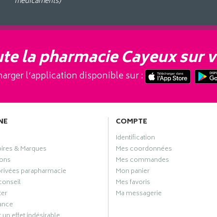
médicaments)
te la pharmacie Cayeux sur v
arger l’application disponible sur :
NE
COMPTE
Identification
oires & Marques
Mes coordonnées
ons
Mes commandes
privées parapharmacie
Mon panier
conseil
Mes favoris
ter
Ma messagerie
ance
 un effet indésirable