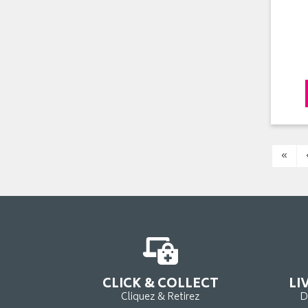
«
CLICK & COLLECT
LI
Cliquez & Retirez
D