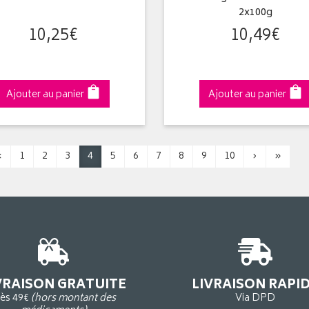
2x100g
10
,
25
€
10
,
49
€
Ajouter au panier
Ajouter au panier
‹
1
2
3
4
5
6
7
8
9
10
›
»
VRAISON GRATUITE
LIVRAISON RAPI
ès 49€
(hors montant des
Via DPD