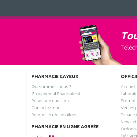
Tou
Téléch
PHARMACIE CAYEUX
OFFICI
Qui sommes-nous ?
Accueil
Groupement Pharmabest
Laborat
Poser une question
Promoti
Contactez-nous
Ventes 
Retours et réclamations
Espace 
Newslet
PHARMACIE EN LIGNE AGRÉÉE
Ordonn
Déclarer