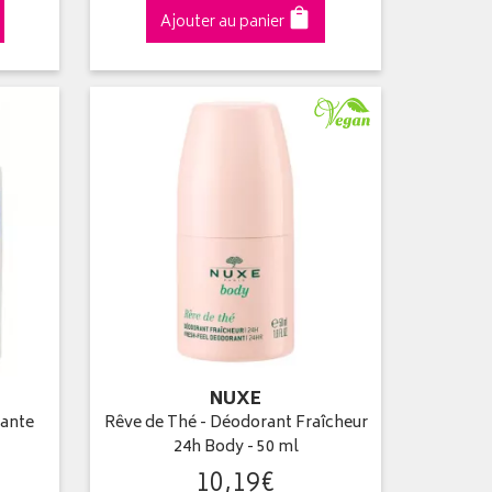
Ajouter au panier
NUXE
vante
Rêve de Thé - Déodorant Fraîcheur
24h Body - 50 ml
10
,
19
€