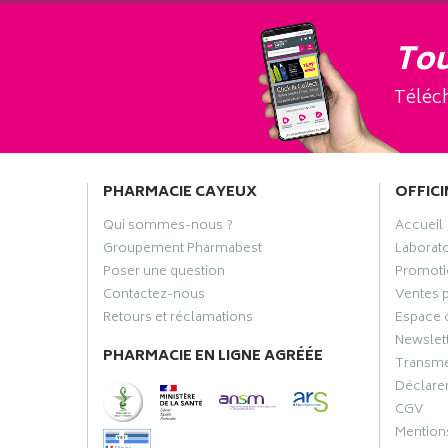
Tou
Téléch
PHARMACIE CAYEUX
OFFICI
Qui sommes-nous ?
Accueil
Groupement Pharmabest
Laborat
Poser une question
Promoti
Contactez-nous
Ventes 
Retours et réclamations
Espace 
Newslet
PHARMACIE EN LIGNE AGRÉÉE
Transme
Déclarer
CGV
Mentions