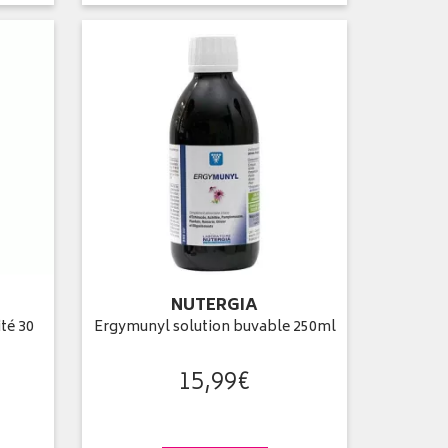
NUTERGIA
té 30
Ergymunyl solution buvable 250ml
15
,
99
€