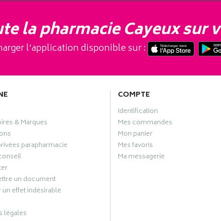
te la pharmacie Cayeux sur v
arger l’application disponible sur :
NE
COMPTE
Identification
oires & Marques
Mes commandes
ons
Mon panier
privées parapharmacie
Mes favoris
conseil
Ma messagerie
ter
ttre un document
 un effet indésirable
 légales