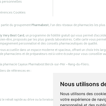
 personnelles
férences Cookies
s partie du groupement
Pharmabest
, l’un des réseaux de pharmacies les plus
y Very Best Card
, un programme de fidélité gratuit qui vous permet d’accéd
en-être, proposés par les plus grands laboratoires. Cette carte vous permet
compagnement personnalisé et des conseils pharmaceutiques de qualité.
ous accueille dans un espace moderne et spacieux, offrant un choix très lar
 de pharmaciens et de préparateurs est à votre écoute pour vous conseiller au
 la pharmacie Cayeux Pharmabest Berck-sur-Mer – Rang-du-Fliers.
liers de références en :
Nous utilisons d
Nous utilisons des cookie
votre expérience de navig
retrait rapide au drive ou la livraison à domicile, en toute simplicité.
personnalisé et des public