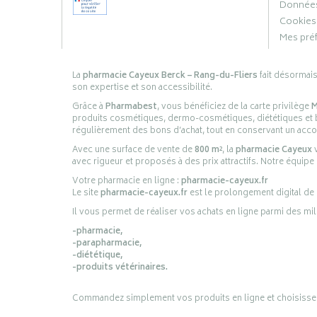
Données
Cookies
Mes pré
La
pharmacie Cayeux Berck – Rang-du-Fliers
fait désormai
son expertise et son accessibilité.
Grâce à
Pharmabest
, vous bénéficiez de la carte privilège
M
produits cosmétiques, dermo-cosmétiques, diététiques et bi
régulièrement des bons d’achat, tout en conservant un ac
Avec une surface de vente de
800 m²
, la
pharmacie Cayeux
v
avec rigueur et proposés à des prix attractifs. Notre équipe
Votre pharmacie en ligne :
pharmacie-cayeux.fr
Le site
pharmacie-cayeux.fr
est le prolongement digital de
Il vous permet de réaliser vos achats en ligne parmi des mil
-pharmacie,
-parapharmacie,
-diététique,
-produits vétérinaires.
Commandez simplement vos produits en ligne et choisissez le 