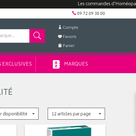
Les commandes d'Homéopathie peu
09 72 09 30 00
Compte
Favoris
Panier
 EXCLUSIVES
MARQUES
ITÉ
r disponibilité
12 articles par page