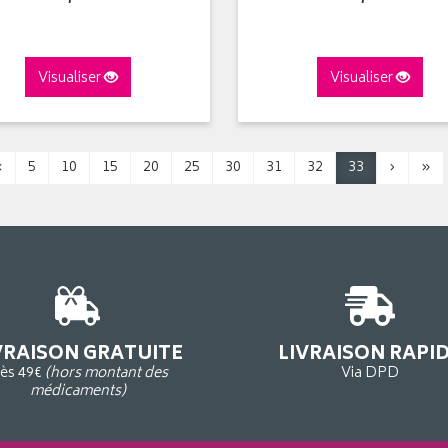
Visualiser
Visualiser
‹
5
10
15
20
25
30
31
32
33
›
»
VRAISON GRATUITE
LIVRAISON RAPI
ès 49€
(hors montant des
Via DPD
médicaments)