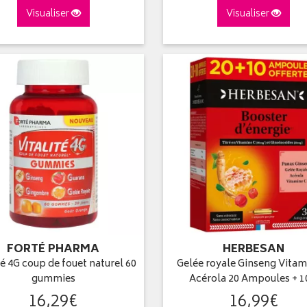
Visualiser
Visualiser
FORTÉ PHARMA
HERBESAN
té 4G coup de fouet naturel 60
Gelée royale Ginseng Vitam
gummies
Acérola 20 Ampoules + 
16
,
29
€
16
,
99
€