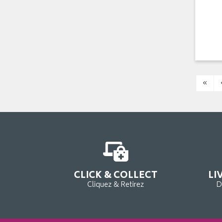
«
CLICK & COLLECT
LI
Cliquez & Retirez
D