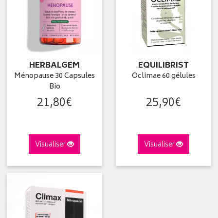
HERBALGEM
EQUILIBRIST
Ménopause 30 Capsules
Oclimae 60 gélules
Bio
21
,
80
€
25
,
90
€
Visualiser
Visualiser