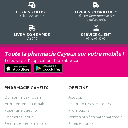
CLICK & COLLECT
LIVRAISON GRATUITE
Cliquez & Retirez
Dès 49€
(hors montant des
médicaments)
LIVRAISON RAPIDE
SERVICE CLIENT
Via DPD
09 72 09 30 00
Toute la pharmacie Cayeux sur votre mobile !
Télécharger l’application disponible sur :
PHARMACIE CAYEUX
OFFICINE
Qui sommes-nous ?
Accueil
Groupement Pharmabest
Laboratoires & Marques
Poser une question
Promotions
Contactez-nous
Ventes privées parapharmacie
Retours et réclamations
Espace conseil