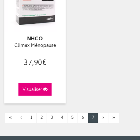
NHCO
Climax Ménopause
37
,
90
€
Visualiser
«
‹
1
2
3
4
5
6
7
›
»