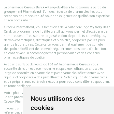
La
pharmacie Cayeux Berck – Rang-du-Fliers
fait désormais partie du
groupement
Pharmabest
, l’un des réseaux de pharmacies les plus
reconnus en France, réputé pour son exigence de qualité, son expertise
et son accessibilité.
Grâce à
Pharmabest
, vous bénéficiez de la carte privilège
My Very Best
Card
, un programme de fidélité gratuit qui vous permet d’accéder à de
nombreuses offres sur une large sélection de produits cosmétiques,
dermo-cosmétiques, diététiques et bien-être, proposés par les plus
grands laboratoires. Cette carte vous permet également de cumuler
des points fidélité et de recevoir régulièrement des bons d’achat, tout
en conservant un accompagnement personnalisé et des conseils
pharmaceutiques de qualité.
Avec une surface de vente de
800 m²
, la
pharmacie Cayeux
vous
accueille dans un espace moderne et spacieux, offrant un choix très
large de produits en pharmacie et parapharmacie, sélectionnés avec
rigueur et proposés à des prix attractifs. Notre équipe de pharmaciens
et de préparateurs est à votre écoute pour vous conseiller au quotidien,
en toute confiance.
Votre pharmacie en ligne :
pharmacie-cayeux.fr
Le site
pharmacie-cayeux.fr
Nous utilisons des
est le prolongement digital de la pharmacie
Cayeux Pharmabest Berck-sur-Mer – Rang-du-Fliers.
cookies
Il vous permet de réaliser vos achats en ligne parmi des milliers de
références en :