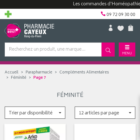
Les commandes d'Homéopathie peu
09 72 09 30 00
MENU
Accueil
Parapharmacie
Compléments Alimentaires
Féminité
Page 7
FÉMINITÉ
Trier par disponibilité
12 articles par page