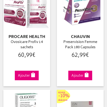
PROCARE HEALTH
CHAUVIN
Ovosicare Profiv 14
Preservision Femme
sachets
Pack 180 Capsules
60
,
99
€
62
,
99
€
Ajouter
Ajouter
REMISE
-10%
dès le 2ème