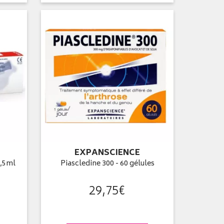
EXPANSCIENCE
2,5ml
Piascledine 300 - 60 gélules
29
,
75
€