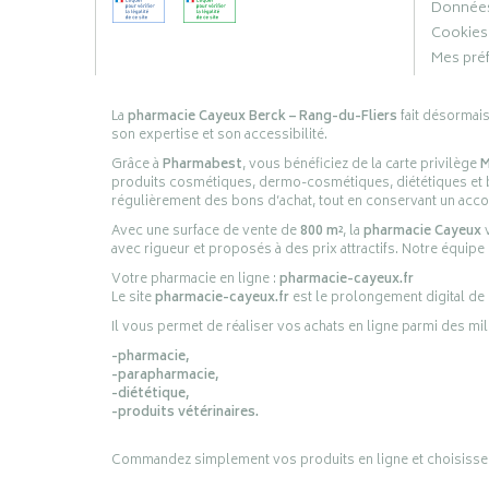
Données
Cookies
Mes pré
La
pharmacie Cayeux Berck – Rang-du-Fliers
fait désormai
son expertise et son accessibilité.
Grâce à
Pharmabest
, vous bénéficiez de la carte privilège
M
produits cosmétiques, dermo-cosmétiques, diététiques et bi
régulièrement des bons d’achat, tout en conservant un ac
Avec une surface de vente de
800 m²
, la
pharmacie Cayeux
v
avec rigueur et proposés à des prix attractifs. Notre équipe
Votre pharmacie en ligne :
pharmacie-cayeux.fr
Le site
pharmacie-cayeux.fr
est le prolongement digital de
Il vous permet de réaliser vos achats en ligne parmi des mil
-pharmacie,
-parapharmacie,
-diététique,
-produits vétérinaires.
Commandez simplement vos produits en ligne et choisissez le 