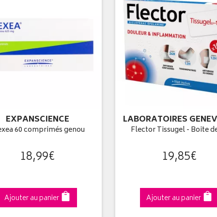
EXPANSCIENCE
LABORATOIRES GENEV
exea 60 comprimés genou
Flector Tissugel - Boite d
18
,
99
€
19
,
85
€
Ajouter au panier
Ajouter au panier