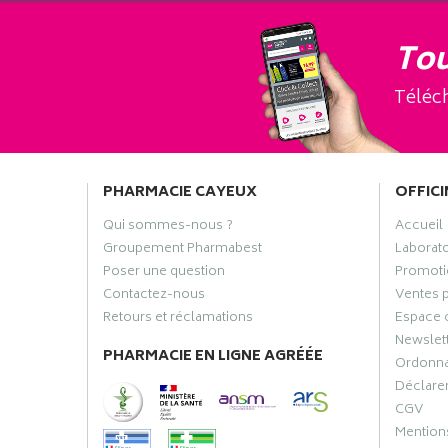
Tou
Téléch
PHARMACIE CAYEUX
OFFICI
Qui sommes-nous ?
Accueil
Groupement Pharmabest
Laborat
Poser une question
Promoti
Contactez-nous
Ventes 
Retours et réclamations
Espace 
Newslet
PHARMACIE EN LIGNE AGRÉÉE
Ordonn
Déclarer
CGV
Mentions