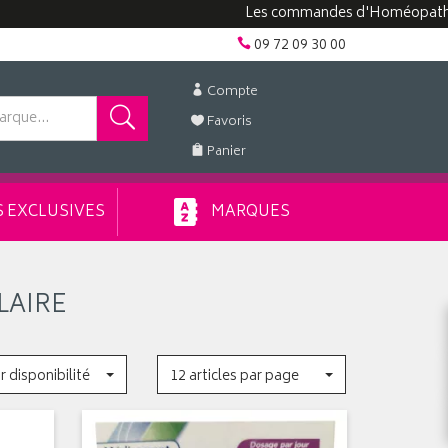
Les commandes d'Homéopathie peuv
09 72 09 30 00
Compte
Favoris
Panier
 EXCLUSIVES
MARQUES
LAIRE
r disponibilité
12 articles par page