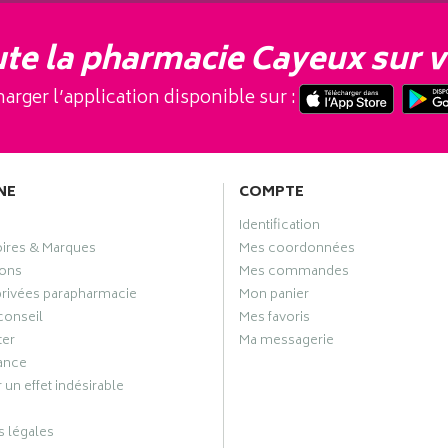
te la pharmacie Cayeux sur v
arger l’application disponible sur :
NE
COMPTE
Identification
oires & Marques
Mes coordonnées
ons
Mes commandes
privées parapharmacie
Mon panier
conseil
Mes favoris
ter
Ma messagerie
ance
 un effet indésirable
 légales