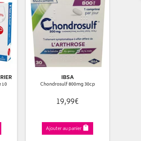
RIER
IBSA
e 10
Chondrosulf 800mg 30cp
19
,
99
€
Ajouter au panier