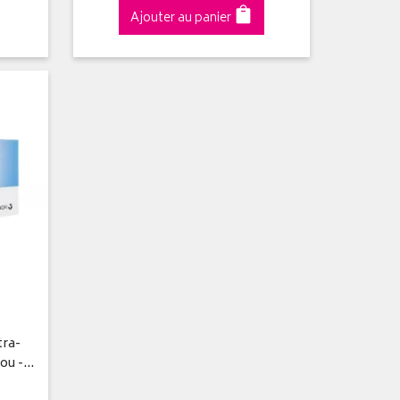
Ajouter au panier
tra-
nou -…