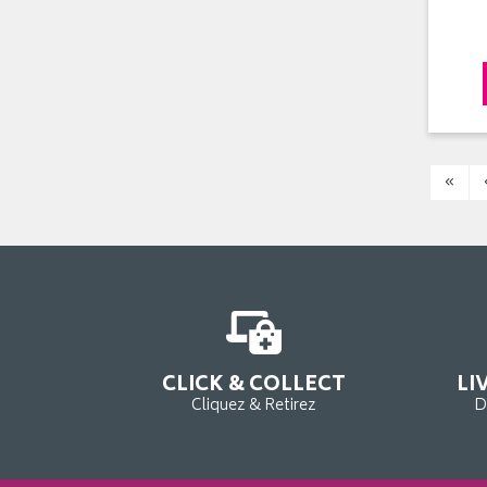
«
CLICK & COLLECT
LI
Cliquez & Retirez
D