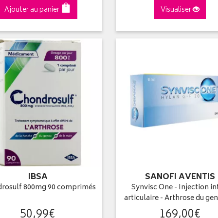
Ajouter au panier
Visualiser
IBSA
SANOFI AVENTIS
rosulf 800mg 90 comprimés
Synvisc One - Injection in
articulaire - Arthrose du ge
50
,
99
€
169
,
00
€