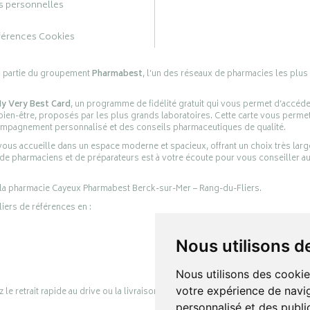
 personnelles
férences Cookies
s partie du groupement
Pharmabest
, l’un des réseaux de pharmacies les plus
y Very Best Card
, un programme de fidélité gratuit qui vous permet d’accéd
en-être, proposés par les plus grands laboratoires. Cette carte vous permet
compagnement personnalisé et des conseils pharmaceutiques de qualité.
ous accueille dans un espace moderne et spacieux, offrant un choix très lar
 de pharmaciens et de préparateurs est à votre écoute pour vous conseiller au
 la pharmacie Cayeux Pharmabest Berck-sur-Mer – Rang-du-Fliers.
liers de références en :
Nous utilisons d
Nous utilisons des cookie
votre expérience de navig
retrait rapide au drive ou la livraison à domicile, en toute simplicité.
personnalisé et des public