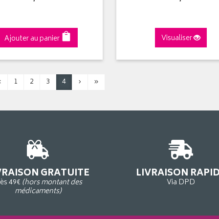
Ajouter au panier
Visualiser
‹
1
2
3
4
›
»
VRAISON GRATUITE
LIVRAISON RAPI
ès 49€
(hors montant des
Via DPD
médicaments)