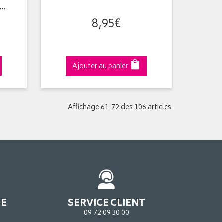
s…
8
,
95
€
Ajouter au panier
Affichage 61-72 des 106 articles
DE
SERVICE CLIENT
09 72 09 30 00