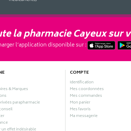
te la pharmacie Cayeux sur v
arger l’application disponible sur :
NE
COMPTE
Identification
oires & Marques
Mes coordonnées
ons
Mes commandes
privées parapharmacie
Mon panier
conseil
Mes favoris
ter
Ma messagerie
ance
 un effet indésirable