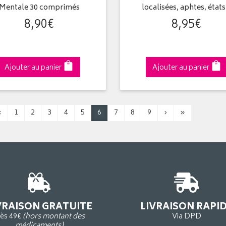
Mentale 30 comprimés
localisées, aphtes, état
8
,
90
€
8
,
95
€
Ajouter au panier
Ajouter au panier
‹
1
2
3
4
5
6
7
8
9
›
»
VRAISON GRATUITE
LIVRAISON RAPI
ès 49€
(hors montant des
Via DPD
médicaments)