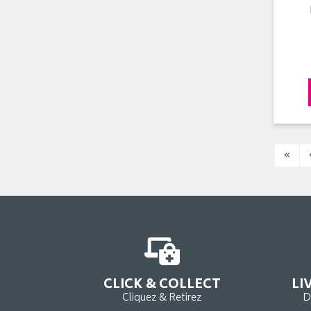
«
CLICK & COLLECT
LI
Cliquez & Retirez
D