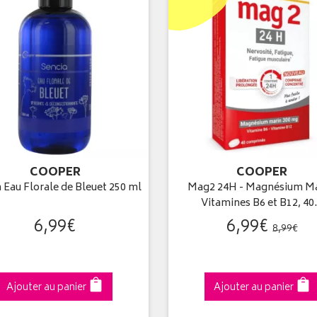
COOPER
COOPER
 Eau Florale de Bleuet 250 ml
Mag2 24H - Magnésium Ma
Vitamines B6 et B12, 4
6
,
99
€
6
,
99
€
8
,
99
€
Ajouter au panier
Ajouter au panier