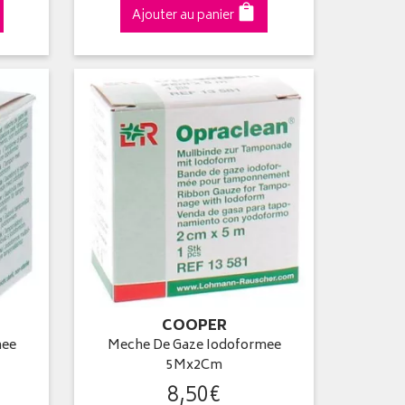
Ajouter au panier
COOPER
mee
Meche De Gaze Iodoformee
5Mx2Cm
8
,
50
€