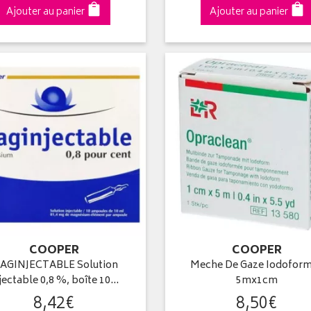
Ajouter au panier
Ajouter au panier
COOPER
COOPER
AGINJECTABLE Solution
Meche De Gaze Iodofor
jectable 0,8 %, boîte 10…
5mx1cm
8
,
42
€
8
,
50
€