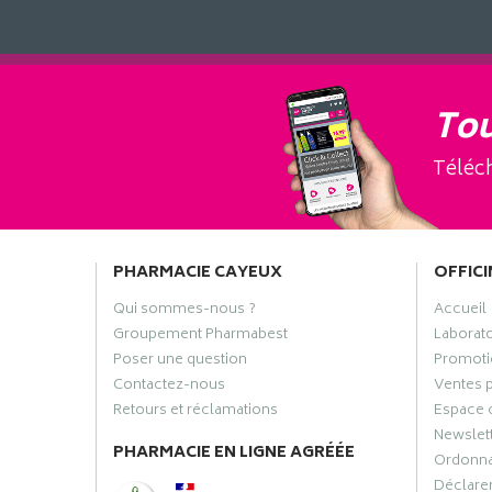
Tou
Téléch
PHARMACIE CAYEUX
OFFICI
Qui sommes-nous ?
Accueil
Groupement Pharmabest
Laborat
Poser une question
Promoti
Contactez-nous
Ventes 
Retours et réclamations
Espace 
Newslet
PHARMACIE EN LIGNE AGRÉÉE
Ordonn
Déclarer