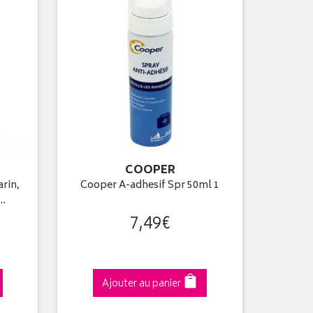
COOPER
rin,
Cooper A-adhesif Spr 50ml 1
0…
7
,
49
€
Ajouter au panier