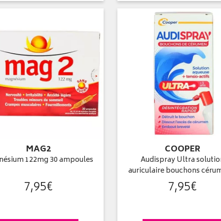
MAG2
COOPER
ésium 122mg 30 ampoules
Audispray Ultra soluti
auriculaire bouchons cér
7
,
95
€
7
,
95
€