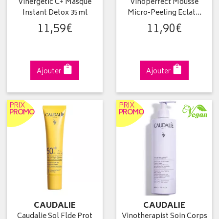
Vinergetic C+ Masque
Vinoperfect Mousse
Instant Detox 35ml
Micro-Peeling Eclat…
11
,
59
€
11
,
90
€
Ajouter
Ajouter
PRIX
PRIX
PROMO
PROMO
CAUDALIE
CAUDALIE
Caudalie Sol Flde Prot
Vinotherapist Soin Corps