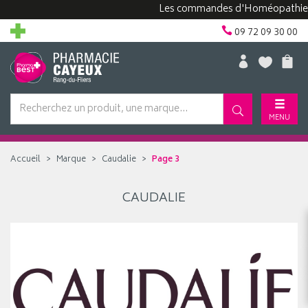
Les commandes d'Homéopathie peuv
09 72 09 30 00
MENU
Accueil
Marque
Caudalie
Page 3
CAUDALIE