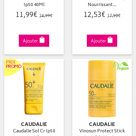
Ip50 40Ml
Nourrissant…
11
,
99
€
12
,
53
€
14
,
99
€
17
,
90
€
Ajouter
Ajouter
PRIX
PROMO
CAUDALIE
CAUDALIE
Caudalie Sol Cr Ip50
Vinosun Protect Stick