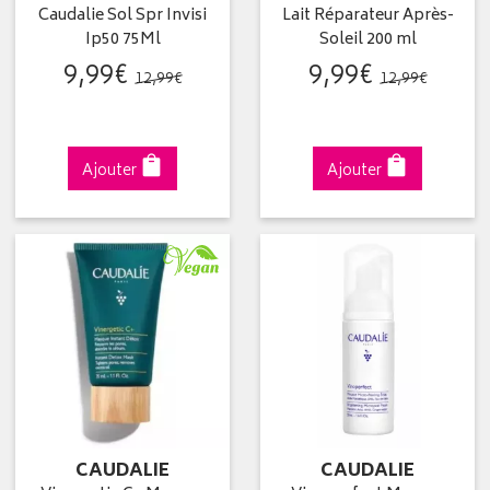
Caudalie Sol Spr Invisi
Lait Réparateur Après-
Ip50 75Ml
Soleil 200 ml
9
,
99
€
9
,
99
€
12
,
99
€
12
,
99
€
Ajouter
Ajouter
CAUDALIE
CAUDALIE