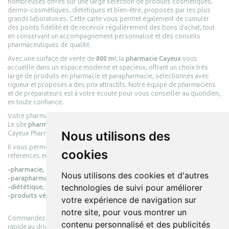
nombreuses offres sur une large sélection de produits cosmétiques,
dermo-cosmétiques, diététiques et bien-être, proposés par les plus
grands laboratoires. Cette carte vous permet également de cumuler
des points fidélité et de recevoir régulièrement des bons d’achat, tout
en conservant un accompagnement personnalisé et des conseils
pharmaceutiques de qualité.
Avec une surface de vente de
800 m²
, la
pharmacie Cayeux
vous
accueille dans un espace moderne et spacieux, offrant un choix très
large de produits en pharmacie et parapharmacie, sélectionnés avec
rigueur et proposés à des prix attractifs. Notre équipe de pharmaciens
et de préparateurs est à votre écoute pour vous conseiller au quotidien,
en toute confiance.
Votre pharmacie en ligne :
pharmacie-cayeux.fr
Le site
pharmacie-cayeux.fr
est le prolongement digital de la pharmacie
Nous utilisons des
Cayeux Pharmabest Berck-sur-Mer – Rang-du-Fliers.
Il vous permet de réaliser vos achats en ligne parmi des milliers de
cookies
références en :
-pharmacie,
Nous utilisons des cookies et d'autres
-parapharmacie,
technologies de suivi pour améliorer
-diététique,
-produits vétérinaires.
votre expérience de navigation sur
notre site, pour vous montrer un
Commandez simplement vos produits en ligne et choisissez le retrait
contenu personnalisé et des publicités
rapide au drive ou la livraison à domicile, en toute simplicité.