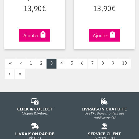
13
,
90
€
13
,
90
€
Ajouter
Ajouter
«
‹
1
2
3
4
5
6
7
8
9
10
›
»
CLICK & COLLECT
LIVRAISON GRATUITE
Cliquez & Retirez
Dès 49€
(hors montant des
médicaments)
LIVRAISON RAPIDE
SERVICE CLIENT
Via DPD
09 72 09 30 00