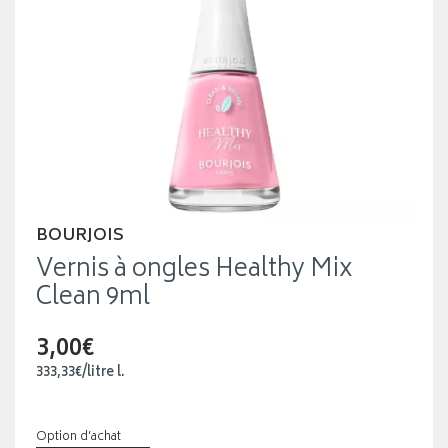
BOURJOIS
Vernis à ongles Healthy Mix
Clean 9ml
3,00€
333
,
33
€
/
litre
l.
Option d’achat