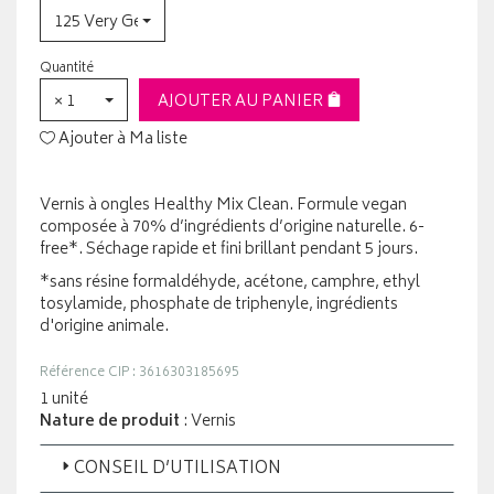
125 Very Generose
Quantité
× 1
AJOUTER AU PANIER
Ajouter à Ma liste
Vernis à ongles Healthy Mix Clean. Formule vegan
composée à 70% d’ingrédients d’origine naturelle. 6-
free*. Séchage rapide et fini brillant pendant 5 jours.
*sans résine formaldéhyde, acétone, camphre, ethyl
tosylamide, phosphate de triphenyle, ingrédients
d'origine animale.
Référence CIP : 3616303185695
1 unité
Nature de produit
: Vernis
CONSEIL D’UTILISATION