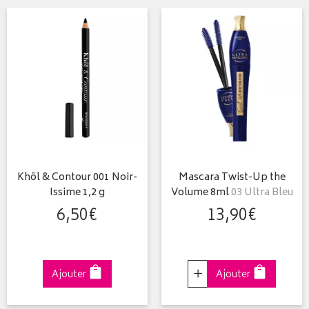
Khôl & Contour 001 Noir-
Mascara Twist-Up the
Issime 1,2 g
Volume 8ml
03 Ultra Bleu
6
,
50
€
13
,
90
€
Choisir
Ajouter
Ajouter