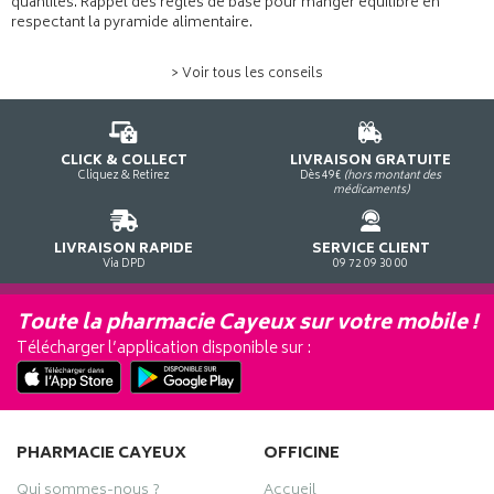
quantités. Rappel des règles de base pour manger équilibré en
respectant la pyramide alimentaire.
> Voir tous les conseils
CLICK & COLLECT
LIVRAISON GRATUITE
Cliquez & Retirez
Dès 49€
(hors montant des
médicaments)
LIVRAISON RAPIDE
SERVICE CLIENT
Via DPD
09 72 09 30 00
Toute la pharmacie Cayeux sur votre mobile !
Télécharger l’application disponible sur :
PHARMACIE CAYEUX
OFFICINE
Qui sommes-nous ?
Accueil