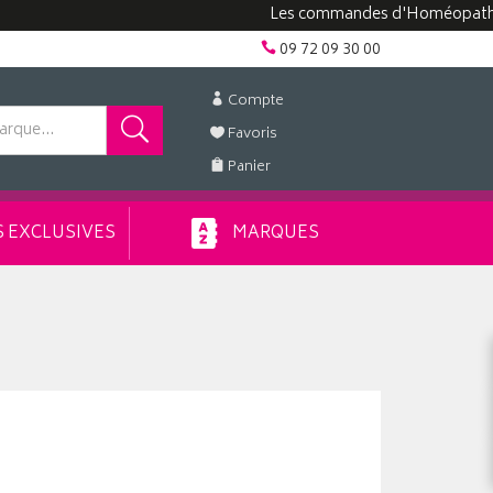
Les commandes d'Homéopathie peuve
09 72 09 30 00
Compte
Favoris
Panier
 EXCLUSIVES
MARQUES