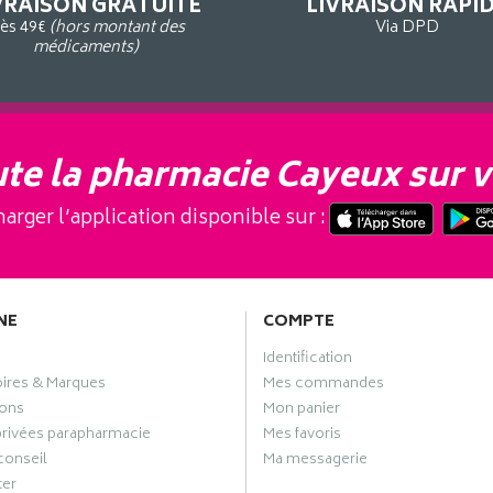
VRAISON GRATUITE
LIVRAISON RAPI
ès 49€
(hors montant des
Via DPD
médicaments)
te la pharmacie Cayeux sur v
arger l’application disponible sur :
NE
COMPTE
Identification
oires & Marques
Mes commandes
ons
Mon panier
privées parapharmacie
Mes favoris
conseil
Ma messagerie
ter