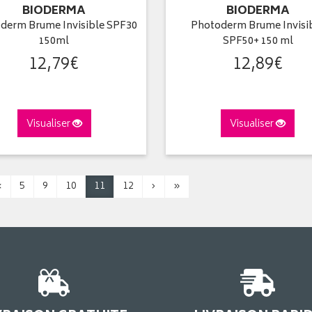
BIODERMA
BIODERMA
derm Brume Invisible SPF30
Photoderm Brume Invisi
150ml
SPF50+ 150 ml
12
,
79
€
12
,
89
€
Visualiser
Visualiser
‹
5
9
10
11
12
›
»