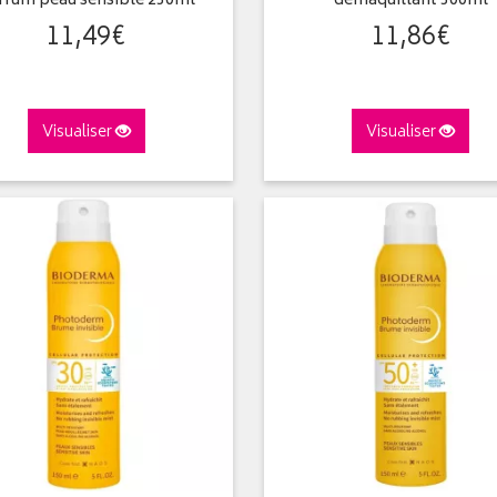
rfum peau sensible 250ml
démaquillant 500ml
11
,
49
€
11
,
86
€
Visualiser
Visualiser