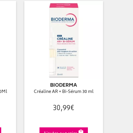
BIODERMA
30Ml
Créaline AR + Bi-Sérum 30 ml
30
,
99
€