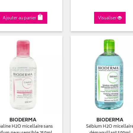
Ajouter au panier
Visualiser
BIODERMA
BIODERMA
aline H2O micellaire sans
Sébium H2O micellair