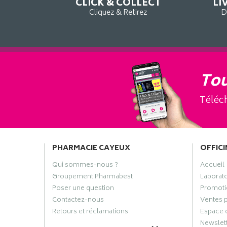
CLICK & COLLECT
LI
Cliquez & Retirez
D
Tou
Téléch
PHARMACIE CAYEUX
OFFICI
Qui sommes-nous ?
Accueil
Groupement Pharmabest
Laborat
Poser une question
Promoti
Contactez-nous
Ventes 
Retours et réclamations
Espace 
Newslet