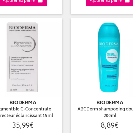
Ajouter au panier
Ajouter au panier
BIODERMA
BIODERMA
gmentbio C-Concentrate
ABCDerm shampooing dou
recteur éclaircissant 15ml
200ml
35
,
99
€
8
,
89
€