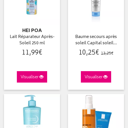
HEI POA
Lait Réparateur Après-
Baume secours après
Soleil 250 ml
soleil Capital soleil…
11
,
99
€
10
,
25
€
13
,
25
€
Visualiser
Visualiser