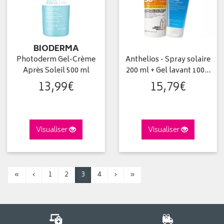
BIODERMA
Photoderm Gel-Crème
Anthelios - Spray solaire
Après Soleil 500 ml
200 ml + Gel lavant 100…
13
,
99
€
15
,
79
€
Visualiser
Visualiser
«
‹
1
2
3
4
›
»