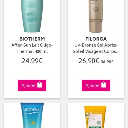
BIOTHERM
FILORGA
After-Sun Lait Oligo-
Uv-Bronze Gel Après-
Thermal 400 ml
Soleil Visage et Corps…
24
,
99
€
26
,
90
€
36
,
90
€
Ajouter
Ajouter