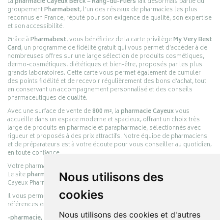
La
pharmacie Cayeux Berck – Rang-du-Fliers
fait désormais partie du
groupement
Pharmabest
, l’un des réseaux de pharmacies les plus
reconnus en France, réputé pour son exigence de qualité, son expertise
et son accessibilité.
Grâce à
Pharmabest
, vous bénéficiez de la carte privilège
My Very Best
Card
, un programme de fidélité gratuit qui vous permet d’accéder à de
nombreuses offres sur une large sélection de produits cosmétiques,
dermo-cosmétiques, diététiques et bien-être, proposés par les plus
grands laboratoires. Cette carte vous permet également de cumuler
des points fidélité et de recevoir régulièrement des bons d’achat, tout
en conservant un accompagnement personnalisé et des conseils
pharmaceutiques de qualité.
Avec une surface de vente de
800 m²
, la
pharmacie Cayeux
vous
accueille dans un espace moderne et spacieux, offrant un choix très
large de produits en pharmacie et parapharmacie, sélectionnés avec
rigueur et proposés à des prix attractifs. Notre équipe de pharmaciens
et de préparateurs est à votre écoute pour vous conseiller au quotidien,
en toute confiance.
Votre pharmacie en ligne :
pharmacie-cayeux.fr
Le site
pharmacie-cayeux.fr
Nous utilisons des
est le prolongement digital de la pharmacie
Cayeux Pharmabest Berck-sur-Mer – Rang-du-Fliers.
cookies
Il vous permet de réaliser vos achats en ligne parmi des milliers de
références en :
Nous utilisons des cookies et d'autres
-pharmacie,