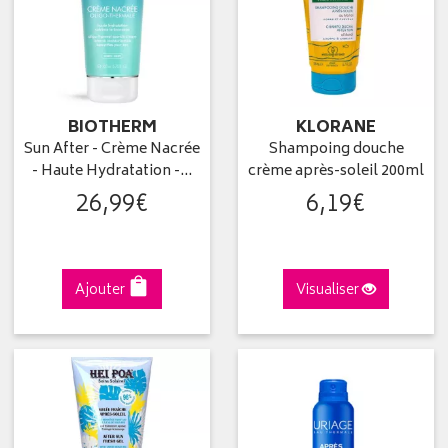
BIOTHERM
KLORANE
Sun After - Crème Nacrée
Shampoing douche
- Haute Hydratation -…
crème après-soleil 200ml
26
,
99
€
6
,
19
€
Ajouter
Visualiser