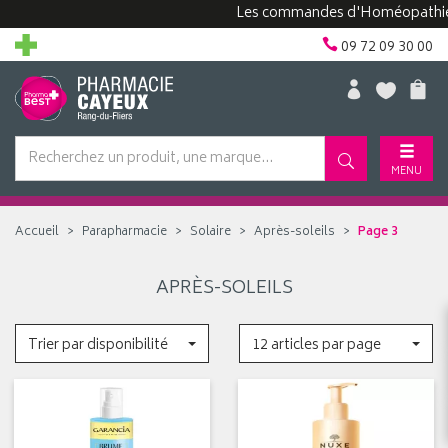
Les commandes d'Homéopathie peu
09 72 09 30 00
MENU
Accueil
Parapharmacie
Solaire
Après-soleils
Page 3
APRÈS-SOLEILS
Trier par disponibilité
12 articles par page