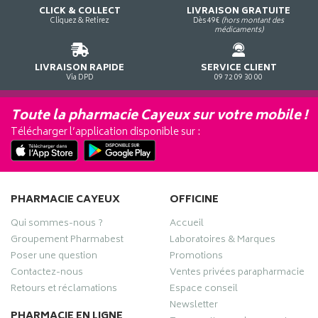
CLICK & COLLECT
LIVRAISON GRATUITE
Cliquez & Retirez
Dès 49€
(hors montant des
médicaments)
LIVRAISON RAPIDE
SERVICE CLIENT
Via DPD
09 72 09 30 00
Toute la pharmacie Cayeux sur votre mobile !
Télécharger l’application disponible sur :
PHARMACIE CAYEUX
OFFICINE
Qui sommes-nous ?
Accueil
Groupement Pharmabest
Laboratoires & Marques
Poser une question
Promotions
Contactez-nous
Ventes privées parapharmacie
Retours et réclamations
Espace conseil
Newsletter
PHARMACIE EN LIGNE