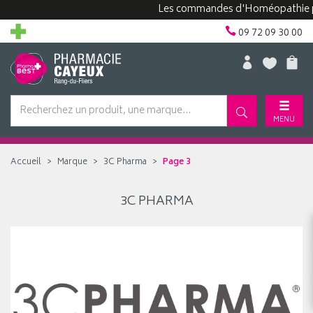
Les commandes d'Homéopathie peuve
09 72 09 30 00
MENU
Accueil
Marque
3C Pharma
Page 3
3C PHARMA