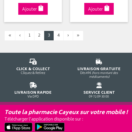
Ajouter
Ajouter
«
‹
1
2
3
4
›
»
CLICK & COLLECT
LIVRAISON GRATUITE
Cliquez & Retirez
Dès 49€
(hors montant des
médicaments)
LIVRAISON RAPIDE
SERVICE CLIENT
Via DPD
09 72 09 30 00
Toute la pharmacie Cayeux sur votre mobile !
Télécharger l’application disponible sur :