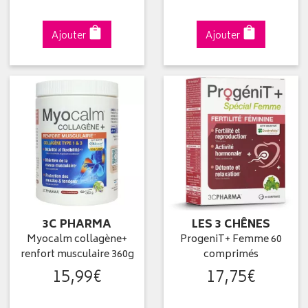
Ajouter
Ajouter
3C PHARMA
LES 3 CHÊNES
Myocalm collagène+
ProgeniT+ Femme 60
renfort musculaire 360g
comprimés
15
,
99
€
17
,
75
€