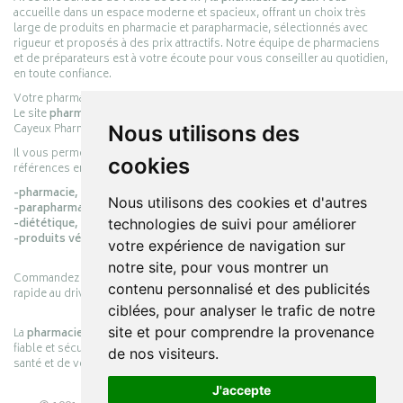
accueille dans un espace moderne et spacieux, offrant un choix très
large de produits en pharmacie et parapharmacie, sélectionnés avec
rigueur et proposés à des prix attractifs. Notre équipe de pharmaciens
et de préparateurs est à votre écoute pour vous conseiller au quotidien,
en toute confiance.
Votre pharmacie en ligne :
pharmacie-cayeux.fr
Le site
pharmacie-cayeux.fr
est le prolongement digital de la pharmacie
Nous utilisons des
Cayeux Pharmabest Berck-sur-Mer – Rang-du-Fliers.
Il vous permet de réaliser vos achats en ligne parmi des milliers de
cookies
références en :
-pharmacie,
Nous utilisons des cookies et d'autres
-parapharmacie,
technologies de suivi pour améliorer
-diététique,
-produits vétérinaires.
votre expérience de navigation sur
notre site, pour vous montrer un
Commandez simplement vos produits en ligne et choisissez le retrait
contenu personnalisé et des publicités
rapide au drive ou la livraison à domicile, en toute simplicité.
ciblées, pour analyser le trafic de notre
site et pour comprendre la provenance
La
pharmacie Cayeux
s’engage à vous offrir une expérience pratique,
fiable et sécurisée, en officine comme en ligne, au service de votre
de nos visiteurs.
santé et de votre bien-être.
J'accepte