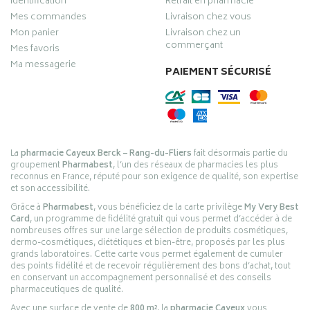
Identification
Retrait en pharmacie
Mes commandes
Livraison chez vous
Mon panier
Livraison chez un
commerçant
Mes favoris
Ma messagerie
PAIEMENT SÉCURISÉ
La
pharmacie Cayeux Berck – Rang-du-Fliers
fait désormais partie du
groupement
Pharmabest
, l’un des réseaux de pharmacies les plus
reconnus en France, réputé pour son exigence de qualité, son expertise
et son accessibilité.
Grâce à
Pharmabest
, vous bénéficiez de la carte privilège
My Very Best
Card
, un programme de fidélité gratuit qui vous permet d’accéder à de
nombreuses offres sur une large sélection de produits cosmétiques,
dermo-cosmétiques, diététiques et bien-être, proposés par les plus
grands laboratoires. Cette carte vous permet également de cumuler
des points fidélité et de recevoir régulièrement des bons d’achat, tout
en conservant un accompagnement personnalisé et des conseils
pharmaceutiques de qualité.
Avec une surface de vente de
800 m²
, la
pharmacie Cayeux
vous