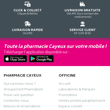
CLICK & COLLECT
LIVRAISON GRATUITE
Cliquez & Retirez
Dès 49€
(hors montant des
médicaments)
LIVRAISON RAPIDE
SERVICE CLIENT
Via DPD
09 72 09 30 00
Toute la pharmacie Cayeux sur votre mobile !
Télécharger l’application disponible sur :
PHARMACIE CAYEUX
OFFICINE
Qui sommes-nous ?
Accueil
Groupement Pharmabest
Laboratoires & Marques
Poser une question
Promotions
Contactez-nous
Ventes privées parapharmacie
Retours et réclamations
Espace conseil