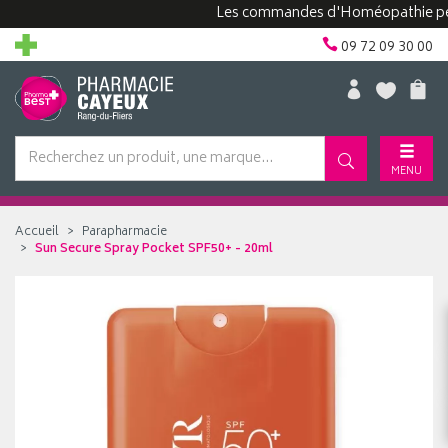
Les commandes d'Homéopathie peuvent
09 72 09 30 00
MENU
Accueil
Parapharmacie
Sun Secure Spray Pocket SPF50+ - 20ml