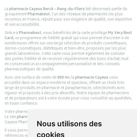
La
pharmacie Cayeux Berck – Rang-du-Fliers
fait désormais partie du
groupement
Pharmabest
, l’un des réseaux de pharmacies les plus
reconnus en France, réputé pour son exigence de qualité, son expertise
et son accessibilité.
Grâce à
Pharmabest
, vous bénéficiez de la carte privilège
My Very Best
Card
, un programme de fidélité gratuit qui vous permet d’accéder à de
nombreuses offres sur une large sélection de produits cosmétiques,
dermo-cosmétiques, diététiques et bien-être, proposés par les plus
grands laboratoires. Cette carte vous permet également de cumuler
des points fidélité et de recevoir régulièrement des bons d’achat, tout
en conservant un accompagnement personnalisé et des conseils
pharmaceutiques de qualité.
Avec une surface de vente de
800 m²
, la
pharmacie Cayeux
vous
accueille dans un espace moderne et spacieux, offrant un choix très
large de produits en pharmacie et parapharmacie, sélectionnés avec
rigueur et proposés à des prix attractifs. Notre équipe de pharmaciens
et de préparateurs est à votre écoute pour vous conseiller au quotidien,
en toute confiance.
Votre pharmacie en ligne :
pharmacie-cayeux.fr
Le site
pharmacie-cayeux.fr
est le prolongement digital de la pharmacie
Cayeux Pharmabest Berck-sur-Mer – Rang-du-Fliers.
Nous utilisons des
Il vous permet de réaliser vos achats en ligne parmi des milliers de
cookies
références en :