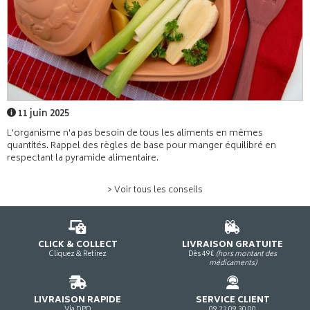
11 juin 2025
L'organisme n'a pas besoin de tous les aliments en mêmes
quantités. Rappel des règles de base pour manger équilibré en
respectant la pyramide alimentaire.
> Voir tous les conseils
CLICK & COLLECT
LIVRAISON GRATUITE
Cliquez & Retirez
Dès 49€
(hors montant des
médicaments)
LIVRAISON RAPIDE
SERVICE CLIENT
Via DPD
09 72 09 30 00