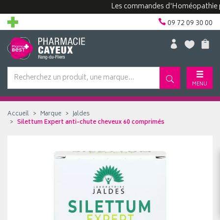
Les commandes d'Homéopathie peuven
09 72 09 30 00
MENU
Accueil
Marque
Jaldes
Silettum Expert anti-chute cheveux 60 comprimés