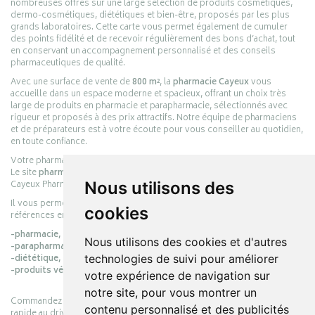
nombreuses offres sur une large sélection de produits cosmétiques,
dermo-cosmétiques, diététiques et bien-être, proposés par les plus
grands laboratoires. Cette carte vous permet également de cumuler
des points fidélité et de recevoir régulièrement des bons d’achat, tout
en conservant un accompagnement personnalisé et des conseils
pharmaceutiques de qualité.
Avec une surface de vente de
800 m²
, la
pharmacie Cayeux
vous
accueille dans un espace moderne et spacieux, offrant un choix très
large de produits en pharmacie et parapharmacie, sélectionnés avec
rigueur et proposés à des prix attractifs. Notre équipe de pharmaciens
et de préparateurs est à votre écoute pour vous conseiller au quotidien,
en toute confiance.
Votre pharmacie en ligne :
pharmacie-cayeux.fr
Le site
pharmacie-cayeux.fr
est le prolongement digital de la pharmacie
Cayeux Pharmabest Berck-sur-Mer – Rang-du-Fliers.
Nous utilisons des
Il vous permet de réaliser vos achats en ligne parmi des milliers de
cookies
références en :
-pharmacie,
Nous utilisons des cookies et d'autres
-parapharmacie,
-diététique,
technologies de suivi pour améliorer
-produits vétérinaires.
votre expérience de navigation sur
notre site, pour vous montrer un
Commandez simplement vos produits en ligne et choisissez le retrait
contenu personnalisé et des publicités
rapide au drive ou la livraison à domicile, en toute simplicité.