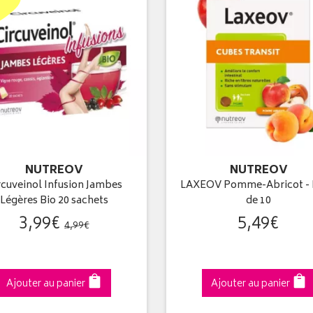
NUTREOV
NUTREOV
rcuveinol Infusion Jambes
LAXEOV Pomme-Abricot - 
Légères Bio 20 sachets
de 10
3
,
99
€
5
,
49
€
4
,
99
€
Ajouter au panier
Ajouter au panier