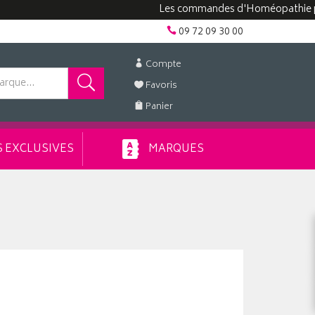
Les commandes d'Homéopathie peuvent 
09 72 09 30 00
Compte
Favoris
Panier
 EXCLUSIVES
MARQUES