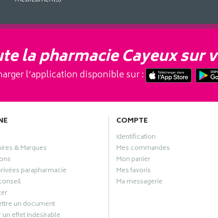
te la pharmacie Cayeux sur v
arger l’application disponible sur :
NE
COMPTE
Identification
oires & Marques
Mes commandes
ons
Mon panier
privées parapharmacie
Mes favoris
conseil
Ma messagerie
ter
ttre un document
 un effet indésirable