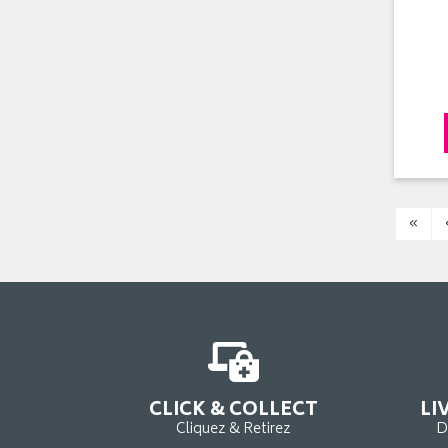
«
CLICK & COLLECT
LI
Cliquez & Retirez
D