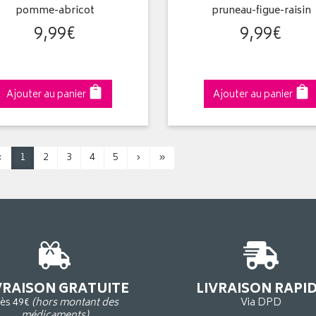
pomme-abricot
pruneau-figue-raisin
9
,
99
€
9
,
99
€
Ajouter au panier
Ajouter au panier
‹
1
2
3
4
5
›
»
VRAISON GRATUITE
LIVRAISON RAPI
ès 49€
(hors montant des
Via DPD
médicaments)