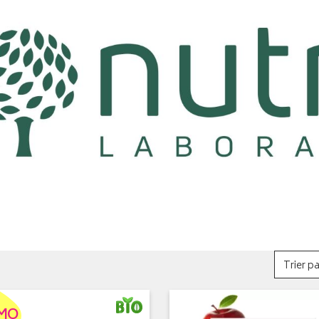
Trier pa
MO