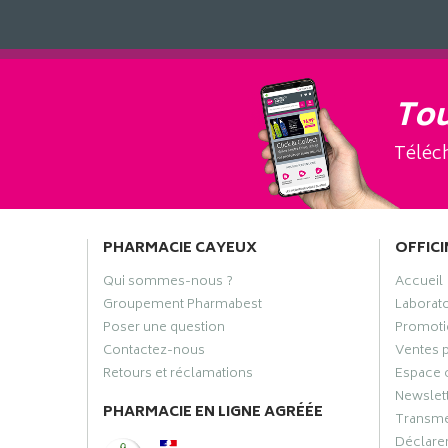
Tou
Téléch
PHARMACIE CAYEUX
OFFICI
Qui sommes-nous ?
Accueil
Groupement Pharmabest
Laborat
Poser une question
Promoti
Contactez-nous
Ventes 
Retours et réclamations
Espace 
Newslet
PHARMACIE EN LIGNE AGRÉÉE
Transme
Déclarer