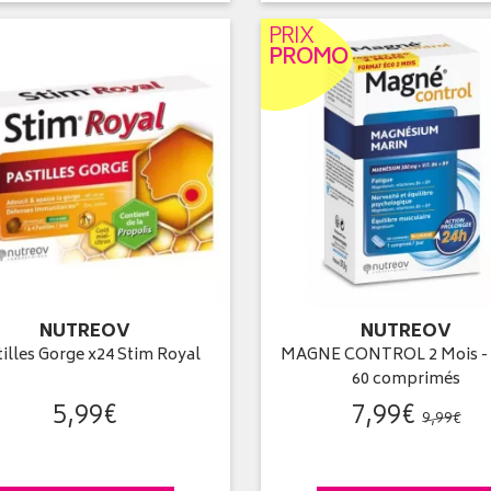
PRIX
PROMO
NUTREOV
NUTREOV
tilles Gorge x24 Stim Royal
MAGNE CONTROL 2 Mois - 
60 comprimés
5
,
99
€
7
,
99
€
9
,
99
€