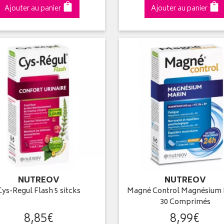
Ajouter au panier
Ajouter au panier
NUTREOV
NUTREOV
Cys-Regul Flash 5 sitcks
Magné Control Magnésium 
30 Comprimés
8
,
85
€
8
,
99
€