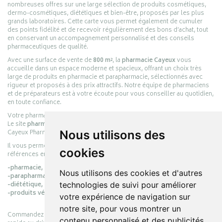
nombreuses offres sur une large sélection de produits cosmétiques,
dermo-cosmétiques, diététiques et bien-être, proposés par les plus
grands laboratoires. Cette carte vous permet également de cumuler
des points fidélité et de recevoir régulièrement des bons d’achat, tout
en conservant un accompagnement personnalisé et des conseils
pharmaceutiques de qualité.
Avec une surface de vente de
800 m²
, la
pharmacie Cayeux
vous
accueille dans un espace moderne et spacieux, offrant un choix très
large de produits en pharmacie et parapharmacie, sélectionnés avec
rigueur et proposés à des prix attractifs. Notre équipe de pharmaciens
et de préparateurs est à votre écoute pour vous conseiller au quotidien,
en toute confiance.
Votre pharmacie en ligne :
pharmacie-cayeux.fr
Le site
pharmacie-cayeux.fr
est le prolongement digital de la pharmacie
Nous utilisons des
Cayeux Pharmabest Berck-sur-Mer – Rang-du-Fliers.
Il vous permet de réaliser vos achats en ligne parmi des milliers de
cookies
références en :
-pharmacie,
Nous utilisons des cookies et d'autres
-parapharmacie,
technologies de suivi pour améliorer
-diététique,
-produits vétérinaires.
votre expérience de navigation sur
notre site, pour vous montrer un
Commandez simplement vos produits en ligne et choisissez le retrait
contenu personnalisé et des publicités