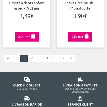
Brosse à dents enfant
Inava Précibrush -
astérix 7/12 ans
Monotouffe
3
,
49
€
3
,
90
€
Ajouter
Ajouter
«
‹
1
2
3
4
5
›
»
CLICK & COLLECT
LIVRAISON GRATUITE
Cliquez & Retirez
Dès 49€
(hors montant des
médicaments)
LIVRAISON RAPIDE
SERVICE CLIENT