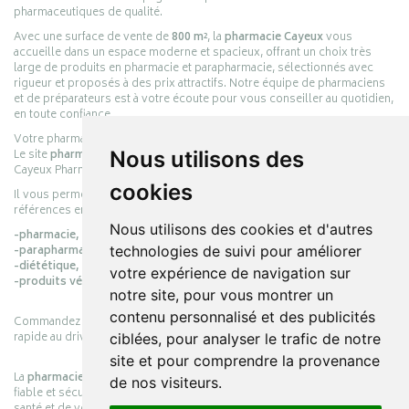
pharmaceutiques de qualité.
Avec une surface de vente de
800 m²
, la
pharmacie Cayeux
vous
accueille dans un espace moderne et spacieux, offrant un choix très
large de produits en pharmacie et parapharmacie, sélectionnés avec
rigueur et proposés à des prix attractifs. Notre équipe de pharmaciens
et de préparateurs est à votre écoute pour vous conseiller au quotidien,
en toute confiance.
Votre pharmacie en ligne :
pharmacie-cayeux.fr
Le site
pharmacie-cayeux.fr
est le prolongement digital de la pharmacie
Nous utilisons des
Cayeux Pharmabest Berck-sur-Mer – Rang-du-Fliers.
cookies
Il vous permet de réaliser vos achats en ligne parmi des milliers de
références en :
Nous utilisons des cookies et d'autres
-pharmacie,
-parapharmacie,
technologies de suivi pour améliorer
-diététique,
votre expérience de navigation sur
-produits vétérinaires.
notre site, pour vous montrer un
contenu personnalisé et des publicités
Commandez simplement vos produits en ligne et choisissez le retrait
rapide au drive ou la livraison à domicile, en toute simplicité.
ciblées, pour analyser le trafic de notre
site et pour comprendre la provenance
La
pharmacie Cayeux
s’engage à vous offrir une expérience pratique,
de nos visiteurs.
fiable et sécurisée, en officine comme en ligne, au service de votre