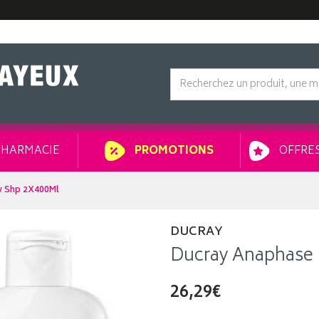
HARMACIE
OFFRES
PROMOTIONS
v Shp 2X400Ml
DUCRAY
Ducray Anaphase 
26,29€