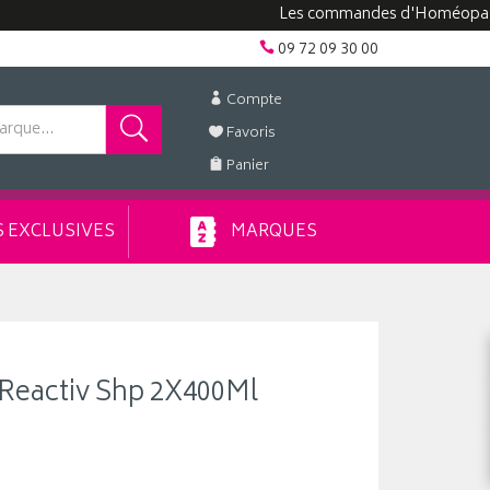
Les commandes d'Homéopathie peuv
09 72 09 30 00
Compte
Favoris
Panier
 EXCLUSIVES
MARQUES
Reactiv Shp 2X400Ml