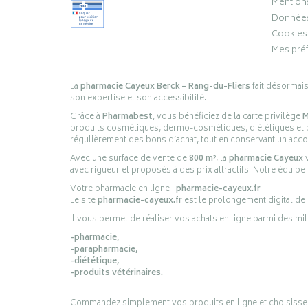
Mentions
Données
Cookies
Mes pré
La
pharmacie Cayeux Berck – Rang-du-Fliers
fait désormai
son expertise et son accessibilité.
Grâce à
Pharmabest
, vous bénéficiez de la carte privilège
M
produits cosmétiques, dermo-cosmétiques, diététiques et bi
régulièrement des bons d’achat, tout en conservant un ac
Avec une surface de vente de
800 m²
, la
pharmacie Cayeux
v
avec rigueur et proposés à des prix attractifs. Notre équipe
Votre pharmacie en ligne :
pharmacie-cayeux.fr
Le site
pharmacie-cayeux.fr
est le prolongement digital de
Il vous permet de réaliser vos achats en ligne parmi des mil
-pharmacie,
-parapharmacie,
-diététique,
-produits vétérinaires.
Commandez simplement vos produits en ligne et choisissez le 