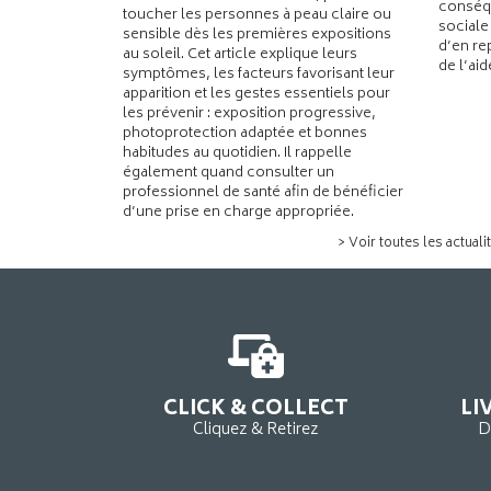
conséqu
toucher les personnes à peau claire ou
sociale
sensible dès les premières expositions
d’en re
au soleil. Cet article explique leurs
de l’ai
symptômes, les facteurs favorisant leur
apparition et les gestes essentiels pour
les prévenir : exposition progressive,
photoprotection adaptée et bonnes
habitudes au quotidien. Il rappelle
également quand consulter un
professionnel de santé afin de bénéficier
d’une prise en charge appropriée.
> Voir toutes les actuali
CLICK & COLLECT
LI
Cliquez & Retirez
D