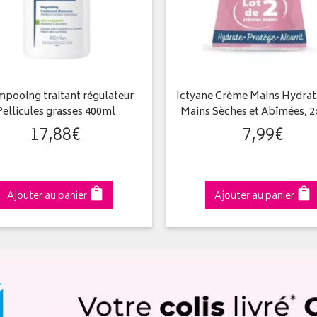
pooing traitant régulateur
Ictyane Crème Mains Hydrat
Pellicules grasses 400ml
Mains Sèches et Abîmées, 
17
,
88
€
7
,
99
€
Ajouter au panier
Ajouter au panier