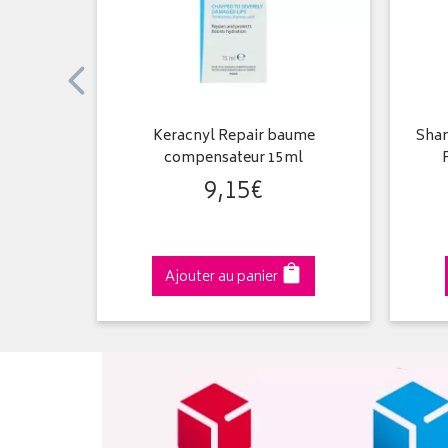
ère 40ml
Keracnyl Repair baume
Sham
compensateur 15ml
9
,
15
€
Ajouter au panier