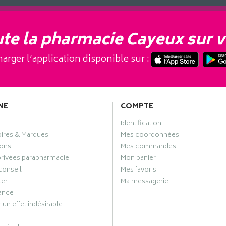
te la pharmacie Cayeux sur v
arger l’application disponible sur :
NE
COMPTE
Identification
oires & Marques
Mes coordonnées
ons
Mes commandes
privées parapharmacie
Mon panier
conseil
Mes favoris
ter
Ma messagerie
ance
 un effet indésirable