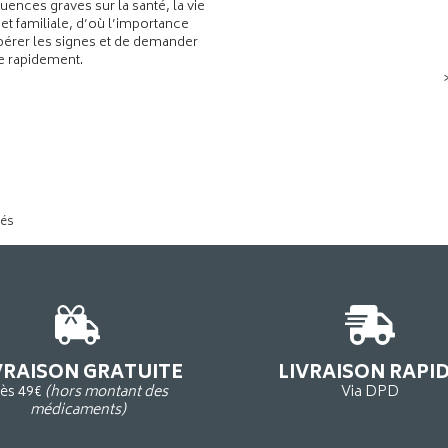
ences graves sur la santé, la vie
 et familiale, d’où l’importance
pérer les signes et de demander
de rapidement.
tés
VRAISON GRATUITE
LIVRAISON RAPI
ès 49€
(hors montant des
Via DPD
médicaments)