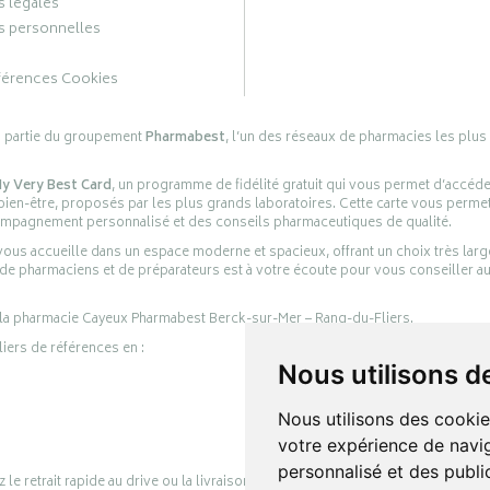
 légales
 personnelles
férences Cookies
s partie du groupement
Pharmabest
, l’un des réseaux de pharmacies les plus
y Very Best Card
, un programme de fidélité gratuit qui vous permet d’accéd
en-être, proposés par les plus grands laboratoires. Cette carte vous permet
compagnement personnalisé et des conseils pharmaceutiques de qualité.
ous accueille dans un espace moderne et spacieux, offrant un choix très lar
 de pharmaciens et de préparateurs est à votre écoute pour vous conseiller au
 la pharmacie Cayeux Pharmabest Berck-sur-Mer – Rang-du-Fliers.
liers de références en :
Nous utilisons d
Nous utilisons des cookie
votre expérience de navig
personnalisé et des public
retrait rapide au drive ou la livraison à domicile, en toute simplicité.