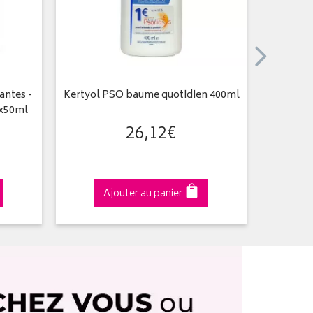
antes -
Kertyol PSO baume quotidien 400ml
Dexyan
2x50ml
26
,
12
€
Ajouter au panier
A