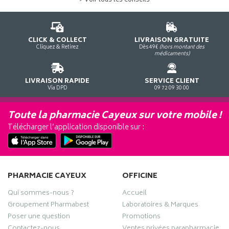
> Voir tous les conseils
CLICK & COLLECT
LIVRAISON GRATUITE
Cliquez & Retirez
Dès 49€
(hors montant des
médicaments)
LIVRAISON RAPIDE
SERVICE CLIENT
Via DPD
09 72 09 30 00
Toute la pharmacie Cayeux sur votre mobile !
Télécharger l’application disponible sur :
PHARMACIE CAYEUX
OFFICINE
Qui sommes-nous ?
Accueil
Groupement Pharmabest
Laboratoires & Marques
Poser une question
Promotions
Contactez-nous
Ventes privées parapharmacie