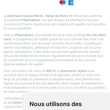
La
pharmacie Cayeux Berck – Rang-du-Fliers
fait désormais partie du
groupement
Pharmabest
, l’un des réseaux de pharmacies les plus
reconnus en France, réputé pour son exigence de qualité, son expertise
et son accessibilité.
Grâce à
Pharmabest
, vous bénéficiez de la carte privilège
My Very Best
Card
, un programme de fidélité gratuit qui vous permet d’accéder à de
nombreuses offres sur une large sélection de produits cosmétiques,
dermo-cosmétiques, diététiques et bien-être, proposés par les plus
grands laboratoires. Cette carte vous permet également de cumuler
des points fidélité et de recevoir régulièrement des bons d’achat, tout
en conservant un accompagnement personnalisé et des conseils
pharmaceutiques de qualité.
Avec une surface de vente de
800 m²
, la
pharmacie Cayeux
vous
accueille dans un espace moderne et spacieux, offrant un choix très
large de produits en pharmacie et parapharmacie, sélectionnés avec
rigueur et proposés à des prix attractifs. Notre équipe de pharmaciens
et de préparateurs est à votre écoute pour vous conseiller au quotidien,
en toute confiance.
Votre pharmacie en ligne :
pharmacie-cayeux.fr
Le site
pharmacie-cayeux.fr
est le prolongement digital de la pharmacie
Nous utilisons des
Cayeux Pharmabest Berck-sur-Mer – Rang-du-Fliers.