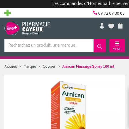
Les commandes d'Homéopathie peuvent pren
09 72 09 30 00
MENU
Accueil
Marque
Cooper
Arnican Massage Spray 100 ml