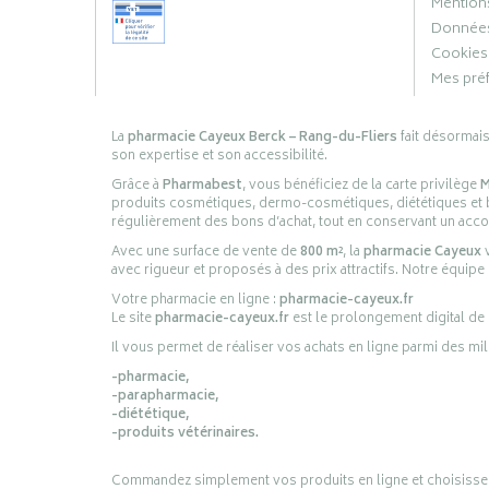
Mentions
Données
Cookies
Mes pré
La
pharmacie Cayeux Berck – Rang-du-Fliers
fait désormai
son expertise et son accessibilité.
Grâce à
Pharmabest
, vous bénéficiez de la carte privilège
M
produits cosmétiques, dermo-cosmétiques, diététiques et bi
régulièrement des bons d’achat, tout en conservant un ac
Avec une surface de vente de
800 m²
, la
pharmacie Cayeux
v
avec rigueur et proposés à des prix attractifs. Notre équipe
Votre pharmacie en ligne :
pharmacie-cayeux.fr
Le site
pharmacie-cayeux.fr
est le prolongement digital de
Il vous permet de réaliser vos achats en ligne parmi des mil
-pharmacie,
-parapharmacie,
-diététique,
-produits vétérinaires.
Commandez simplement vos produits en ligne et choisissez le 