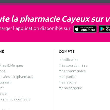
te la pharmacie Cayeux sur v
arger l’application disponible sur :
NE
COMPTE
Identification
oires & Marques
Mes coordonnées
ons
Mes commandes
privées parapharmacie
Mon panier
conseil
Mes favoris
ter
Ma messagerie
ance
 un effet indésirable