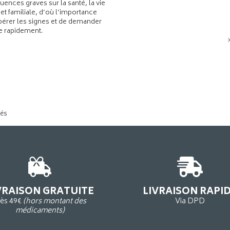
ences graves sur la santé, la vie
 et familiale, d’où l’importance
pérer les signes et de demander
de rapidement.
tés
VRAISON GRATUITE
LIVRAISON RAPI
ès 49€
(hors montant des
Via DPD
médicaments)