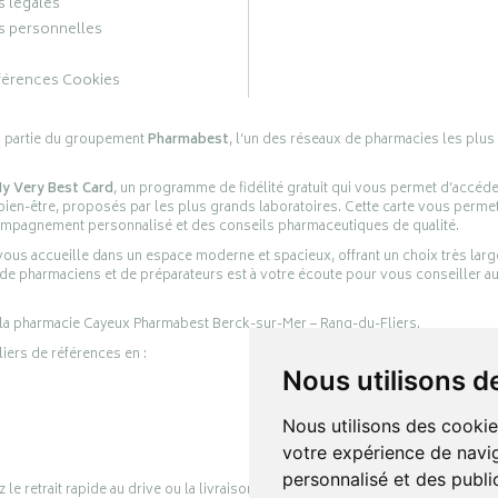
 légales
 personnelles
férences Cookies
s partie du groupement
Pharmabest
, l’un des réseaux de pharmacies les plus
y Very Best Card
, un programme de fidélité gratuit qui vous permet d’accéd
en-être, proposés par les plus grands laboratoires. Cette carte vous permet
compagnement personnalisé et des conseils pharmaceutiques de qualité.
ous accueille dans un espace moderne et spacieux, offrant un choix très lar
 de pharmaciens et de préparateurs est à votre écoute pour vous conseiller au
 la pharmacie Cayeux Pharmabest Berck-sur-Mer – Rang-du-Fliers.
liers de références en :
Nous utilisons d
Nous utilisons des cookie
votre expérience de navig
personnalisé et des public
retrait rapide au drive ou la livraison à domicile, en toute simplicité.