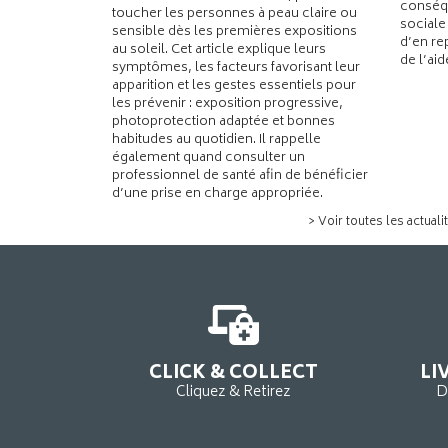
conséqu
toucher les personnes à peau claire ou
sociale
sensible dès les premières expositions
d’en re
au soleil. Cet article explique leurs
de l’ai
symptômes, les facteurs favorisant leur
apparition et les gestes essentiels pour
les prévenir : exposition progressive,
photoprotection adaptée et bonnes
habitudes au quotidien. Il rappelle
également quand consulter un
professionnel de santé afin de bénéficier
d’une prise en charge appropriée.
> Voir toutes les actuali
CLICK & COLLECT
LI
Cliquez & Retirez
D