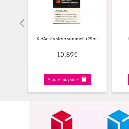
gélules
KidActifs sirop sommeil 125ml
10
,
89
€
Ajouter au panier