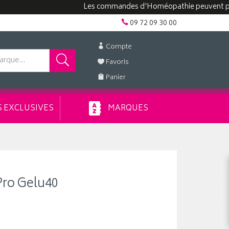
Les commandes d'Homéopathie peuvent prendre 
09 72 09 30 00
Compte
Favoris
Panier
 EXCLUSIVES
MARQUES
ro Gelu40