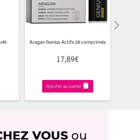
u40
Aragan Genius Actifs 28 comprimés
Ci
17
,
89
€
Ajouter au panier
A