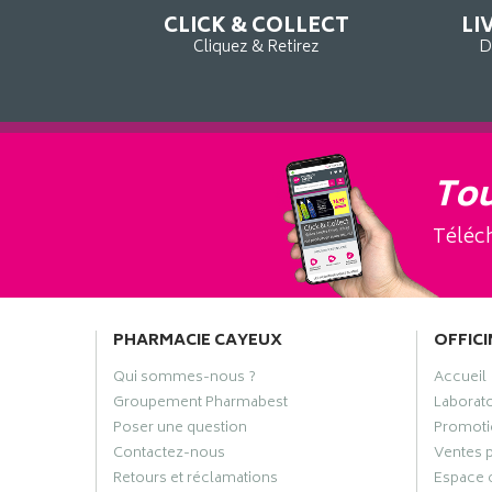
CLICK & COLLECT
LI
Cliquez & Retirez
D
Tou
Téléch
PHARMACIE CAYEUX
OFFICI
Qui sommes-nous ?
Accueil
Groupement Pharmabest
Laborat
Poser une question
Promoti
Contactez-nous
Ventes 
Retours et réclamations
Espace 