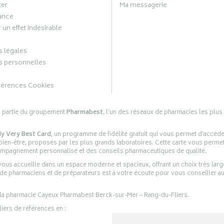
ter
Ma messagerie
ance
 un effet indésirable
 légales
 personnelles
férences Cookies
s partie du groupement
Pharmabest
, l’un des réseaux de pharmacies les plus
y Very Best Card
, un programme de fidélité gratuit qui vous permet d’accéd
en-être, proposés par les plus grands laboratoires. Cette carte vous permet
compagnement personnalisé et des conseils pharmaceutiques de qualité.
ous accueille dans un espace moderne et spacieux, offrant un choix très lar
 de pharmaciens et de préparateurs est à votre écoute pour vous conseiller au
 la pharmacie Cayeux Pharmabest Berck-sur-Mer – Rang-du-Fliers.
liers de références en :