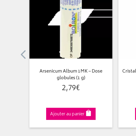
 Tube
Arsenicum Album 1MK – Dose
Crista
 4 g –…
globules (1 g)
2
,
79
€
Ajouter au panier