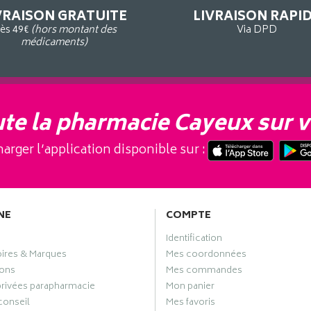
VRAISON GRATUITE
LIVRAISON RAPI
ès 49€
(hors montant des
Via DPD
médicaments)
te la pharmacie Cayeux sur v
arger l’application disponible sur :
NE
COMPTE
Identification
oires & Marques
Mes coordonnées
ons
Mes commandes
privées parapharmacie
Mon panier
conseil
Mes favoris