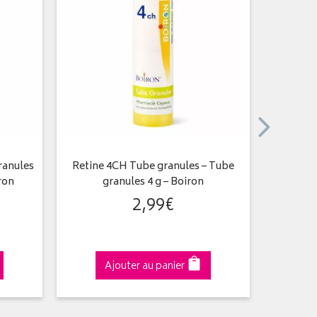
ranules
Retine 4CH Tube granules – Tube
Arsen
ron
granules 4 g – Boiron
2
,
99
€
Ajouter au panier
A