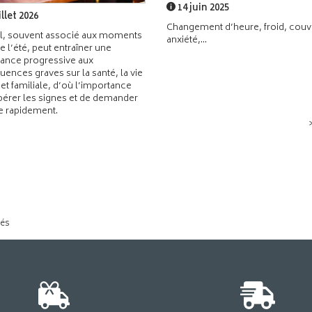
14 juin 2025
illet 2026
Changement d’heure, froid, couvr
l, souvent associé aux moments
anxiété,...
de l’été, peut entraîner une
ance progressive aux
ences graves sur la santé, la vie
 et familiale, d’où l’importance
pérer les signes et de demander
de rapidement.
tés