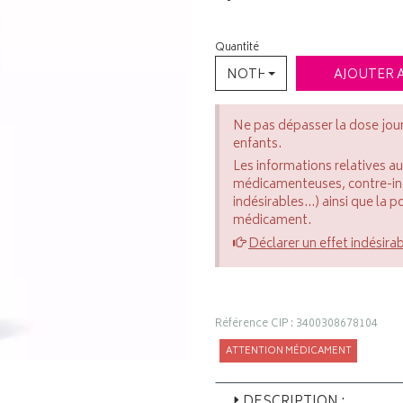
Quantité
NOTHING SELECTED
AJOUTER 
Ne pas dépasser la dose jou
enfants.
Les informations relatives a
médicamenteuses, contre-indi
indésirables...) ainsi que la 
médicament.
Déclarer un effet indésira
Référence CIP : 3400308678104
ATTENTION MÉDICAMENT
DESCRIPTION :