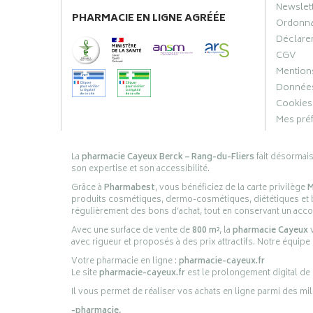
Newslet
PHARMACIE EN LIGNE AGRÉÉE
Ordonn
Déclarer
CGV
Mentions
Données
Cookies
Mes pré
La
pharmacie Cayeux Berck – Rang-du-Fliers
fait désormai
son expertise et son accessibilité.
Grâce à
Pharmabest
, vous bénéficiez de la carte privilège
M
produits cosmétiques, dermo-cosmétiques, diététiques et bi
régulièrement des bons d’achat, tout en conservant un ac
Avec une surface de vente de
800 m²
, la
pharmacie Cayeux
v
avec rigueur et proposés à des prix attractifs. Notre équipe
Votre pharmacie en ligne :
pharmacie-cayeux.fr
Le site
pharmacie-cayeux.fr
est le prolongement digital de
Il vous permet de réaliser vos achats en ligne parmi des mil
-pharmacie,