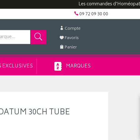
Les commandes d'Homéopathie peuv
09 72 09 30 00
Compte
Favoris
Panier
 EXCLUSIVES
MARQUES
DATUM 30CH TUBE