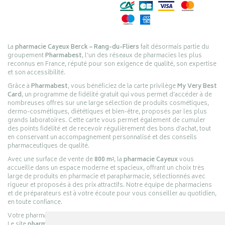
La
pharmacie Cayeux Berck – Rang-du-Fliers
fait désormais partie du
groupement
Pharmabest
, l’un des réseaux de pharmacies les plus
reconnus en France, réputé pour son exigence de qualité, son expertise
et son accessibilité.
Grâce à
Pharmabest
, vous bénéficiez de la carte privilège
My Very Best
Card
, un programme de fidélité gratuit qui vous permet d’accéder à de
nombreuses offres sur une large sélection de produits cosmétiques,
dermo-cosmétiques, diététiques et bien-être, proposés par les plus
grands laboratoires. Cette carte vous permet également de cumuler
des points fidélité et de recevoir régulièrement des bons d’achat, tout
en conservant un accompagnement personnalisé et des conseils
pharmaceutiques de qualité.
Avec une surface de vente de
800 m²
, la
pharmacie Cayeux
vous
accueille dans un espace moderne et spacieux, offrant un choix très
large de produits en pharmacie et parapharmacie, sélectionnés avec
rigueur et proposés à des prix attractifs. Notre équipe de pharmaciens
et de préparateurs est à votre écoute pour vous conseiller au quotidien,
en toute confiance.
Votre pharmacie en ligne :
pharmacie-cayeux.fr
Le site
pharmacie-cayeux.fr
est le prolongement digital de la pharmacie