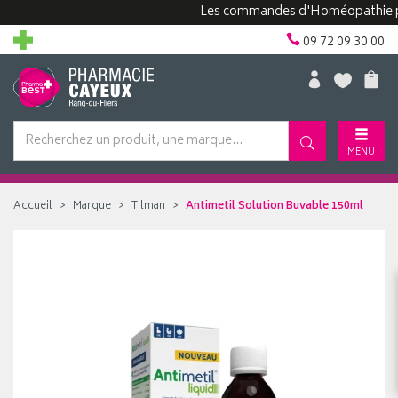
Les commandes d'Homéopathie peuven
09 72 09 30 00
MENU
Accueil
Marque
Tilman
Antimetil Solution Buvable 150ml