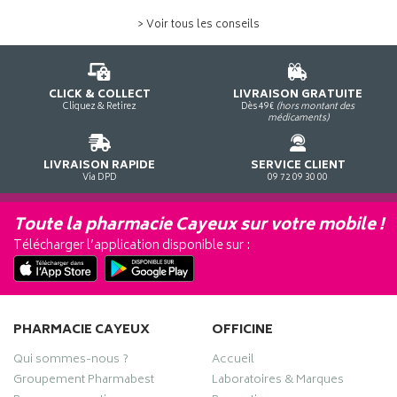
> Voir tous les conseils
CLICK & COLLECT
LIVRAISON GRATUITE
Cliquez & Retirez
Dès 49€
(hors montant des
médicaments)
LIVRAISON RAPIDE
SERVICE CLIENT
Via DPD
09 72 09 30 00
Toute la pharmacie Cayeux sur votre mobile !
Télécharger l’application disponible sur :
PHARMACIE CAYEUX
OFFICINE
Qui sommes-nous ?
Accueil
Groupement Pharmabest
Laboratoires & Marques