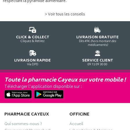
respectant la pyramide alimentaire.
> Voir tous les conseils
CLICK & COLLECT
LIVRAISON GRATUITE
Cliquez & Retirez
Dès 49€
(hors montant des
médicaments)
LIVRAISON RAPIDE
SERVICE CLIENT
Via DPD
09 72 09 30 00
Toute la pharmacie Cayeux sur votre mobile !
Télécharger l’application disponible sur :
PHARMACIE CAYEUX
OFFICINE
Qui sommes-nous ?
Accueil