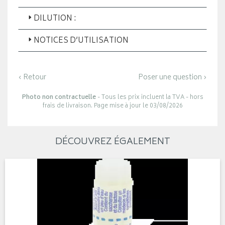
DILUTION :
NOTICES D’UTILISATION
‹ Retour
Poser une question ›
Photo non contractuelle
- Tous les prix incluent la TVA - hors
frais de livraison. Page mise à jour le 03/08/2026
DÉCOUVREZ ÉGALEMENT