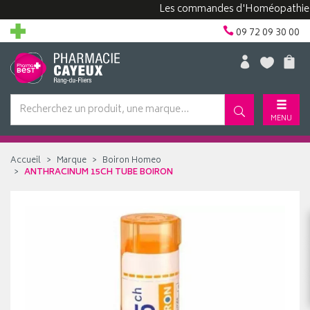
Les commandes d'Homéopathie peuven
09 72 09 30 00
MENU
Accueil
Marque
Boiron Homeo
ANTHRACINUM 15CH TUBE BOIRON