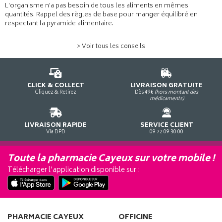
L'organisme n'a pas besoin de tous les aliments en mêmes
quantités. Rappel des règles de base pour manger équilibré en
respectant la pyramide alimentaire.
> Voir tous les conseils
CLICK & COLLECT
LIVRAISON GRATUITE
Cliquez & Retirez
Dès 49€
(hors montant des
médicaments)
LIVRAISON RAPIDE
SERVICE CLIENT
Via DPD
09 72 09 30 00
Toute la pharmacie Cayeux sur votre mobile !
Télécharger l’application disponible sur :
PHARMACIE CAYEUX
OFFICINE