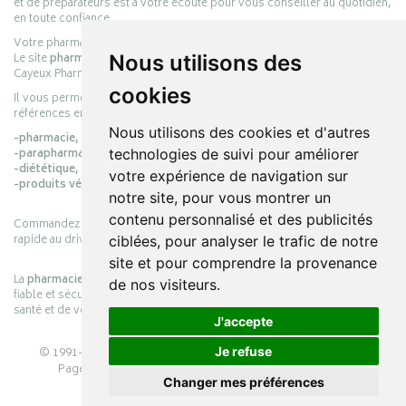
et de préparateurs est à votre écoute pour vous conseiller au quotidien,
en toute confiance.
Votre pharmacie en ligne :
pharmacie-cayeux.fr
Le site
pharmacie-cayeux.fr
est le prolongement digital de la pharmacie
Nous utilisons des
Cayeux Pharmabest Berck-sur-Mer – Rang-du-Fliers.
cookies
Il vous permet de réaliser vos achats en ligne parmi des milliers de
références en :
Nous utilisons des cookies et d'autres
-pharmacie,
-parapharmacie,
technologies de suivi pour améliorer
-diététique,
votre expérience de navigation sur
-produits vétérinaires.
notre site, pour vous montrer un
contenu personnalisé et des publicités
Commandez simplement vos produits en ligne et choisissez le retrait
rapide au drive ou la livraison à domicile, en toute simplicité.
ciblées, pour analyser le trafic de notre
site et pour comprendre la provenance
La
pharmacie Cayeux
s’engage à vous offrir une expérience pratique,
de nos visiteurs.
fiable et sécurisée, en officine comme en ligne, au service de votre
santé et de votre bien-être.
J'accepte
© 1991-2026
PHARMACIE CAYEUX
– Tous droits réservés –
Je refuse
Page mise à jour le 03/08/2026 –
Pharmacie en ligne
Changer mes préférences
Apotekisto