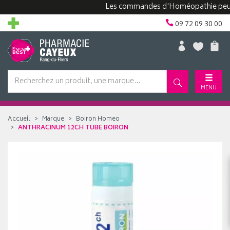
Les commandes d'Homéopathie peuvent p
09 72 09 30 00
MENU
Accueil
Marque
Boiron Homeo
ANTHRACINUM 12CH TUBE BOIRON