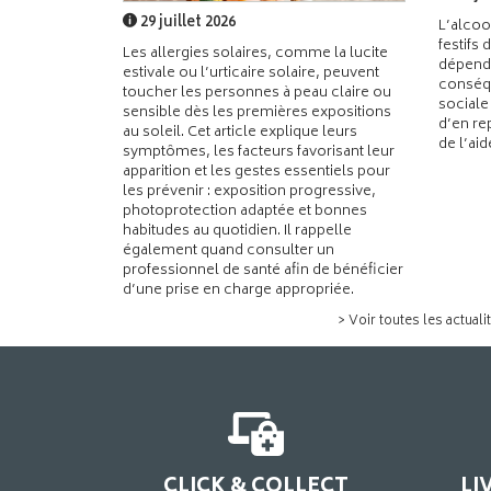
29 juillet 2026
L’alcoo
festifs 
Les allergies solaires, comme la lucite
dépend
estivale ou l’urticaire solaire, peuvent
conséqu
toucher les personnes à peau claire ou
sociale
sensible dès les premières expositions
d’en re
au soleil. Cet article explique leurs
de l’ai
symptômes, les facteurs favorisant leur
apparition et les gestes essentiels pour
les prévenir : exposition progressive,
photoprotection adaptée et bonnes
habitudes au quotidien. Il rappelle
également quand consulter un
professionnel de santé afin de bénéficier
d’une prise en charge appropriée.
> Voir toutes les actuali
CLICK & COLLECT
LI