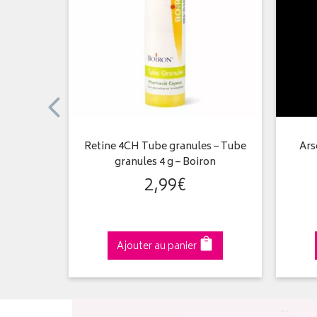
les – Tube
Retine 4CH Tube granules – Tube
Ars
on
granules 4 g – Boiron
2
,
99
€
Ajouter au panier