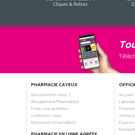
Cliquez & Retirez
D
Tou
Téléch
PHARMACIE CAYEUX
OFFICI
Qui sommes-nous ?
Accueil
Groupement Pharmabest
Laborat
Poser une question
Promoti
Contactez-nous
Ventes 
Retours et réclamations
Espace 
Newslet
PHARMACIE EN LIGNE AGRÉÉE