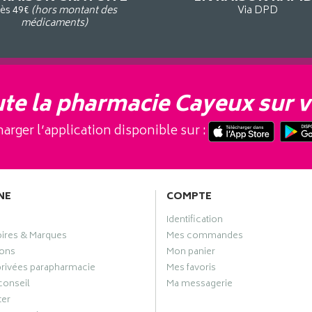
ès 49€
(hors montant des
Via DPD
médicaments)
te la pharmacie Cayeux sur v
arger l’application disponible sur :
NE
COMPTE
Identification
oires & Marques
Mes commandes
ons
Mon panier
privées parapharmacie
Mes favoris
conseil
Ma messagerie
ter