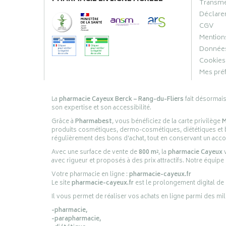
Transme
Déclarer
CGV
Mentions
Données
Cookies
Mes pré
La
pharmacie Cayeux Berck – Rang-du-Fliers
fait désormai
son expertise et son accessibilité.
Grâce à
Pharmabest
, vous bénéficiez de la carte privilège
M
produits cosmétiques, dermo-cosmétiques, diététiques et bi
régulièrement des bons d’achat, tout en conservant un ac
Avec une surface de vente de
800 m²
, la
pharmacie Cayeux
v
avec rigueur et proposés à des prix attractifs. Notre équipe
Votre pharmacie en ligne :
pharmacie-cayeux.fr
Le site
pharmacie-cayeux.fr
est le prolongement digital de
Il vous permet de réaliser vos achats en ligne parmi des mil
-pharmacie,
-parapharmacie,