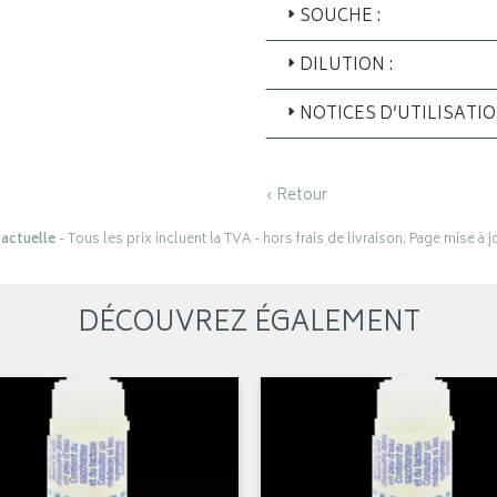
SOUCHE :
DILUTION :
NOTICES D’UTILISATI
‹ Retour
actuelle
- Tous les prix incluent la TVA - hors frais de livraison. Page mise à 
DÉCOUVREZ ÉGALEMENT