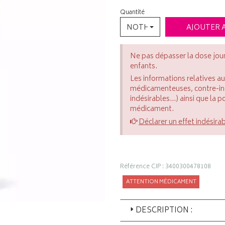
Quantité
NOTHING SELECTED
AJOUTER 
Ne pas dépasser la dose jou
enfants.
Les informations relatives a
médicamenteuses, contre-indi
indésirables...) ainsi que la 
médicament.
Déclarer un effet indésira
Référence CIP : 3400300478108
ATTENTION MÉDICAMENT
DESCRIPTION :