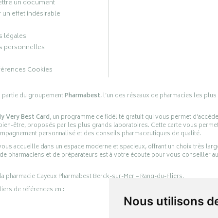
ttre un document
 un effet indésirable
 légales
 personnelles
férences Cookies
s partie du groupement
Pharmabest
, l’un des réseaux de pharmacies les plus
y Very Best Card
, un programme de fidélité gratuit qui vous permet d’accéd
en-être, proposés par les plus grands laboratoires. Cette carte vous permet
compagnement personnalisé et des conseils pharmaceutiques de qualité.
ous accueille dans un espace moderne et spacieux, offrant un choix très lar
 de pharmaciens et de préparateurs est à votre écoute pour vous conseiller au
 la pharmacie Cayeux Pharmabest Berck-sur-Mer – Rang-du-Fliers.
liers de références en :
Nous utilisons d