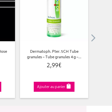
Dose
Dermatoph. Pter. 5CH Tube
Ethylicu
granules – Tube granules 4 g –…
– Tub
2
,
99
€
Ajouter au panier
A