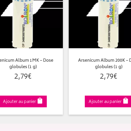
enicum Album 1MK – Dose
Arsenicum Album 200K – 
globules (1 g)
globules (1 g)
2
,
79
€
2
,
79
€
Ajouter au panier
Ajouter au panier