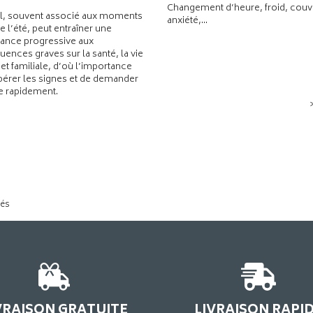
Changement d’heure, froid, couvr
l, souvent associé aux moments
anxiété,...
de l’été, peut entraîner une
ance progressive aux
ences graves sur la santé, la vie
 et familiale, d’où l’importance
pérer les signes et de demander
de rapidement.
tés
VRAISON GRATUITE
LIVRAISON RAPI