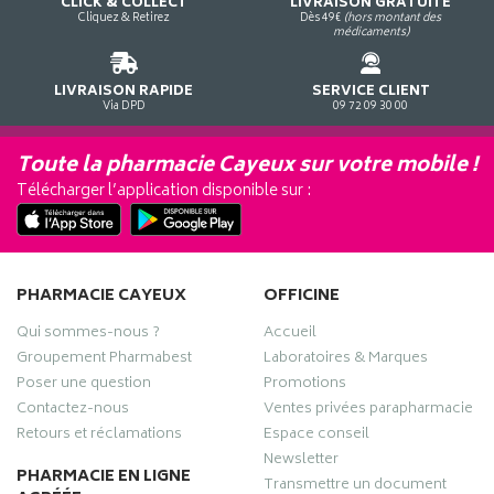
CLICK & COLLECT
LIVRAISON GRATUITE
Cliquez & Retirez
Dès 49€
(hors montant des
médicaments)
LIVRAISON RAPIDE
SERVICE CLIENT
Via DPD
09 72 09 30 00
Toute la pharmacie Cayeux sur votre mobile !
Télécharger l’application disponible sur :
PHARMACIE CAYEUX
OFFICINE
Qui sommes-nous ?
Accueil
Groupement Pharmabest
Laboratoires & Marques
Poser une question
Promotions
Contactez-nous
Ventes privées parapharmacie
Retours et réclamations
Espace conseil
Newsletter
PHARMACIE EN LIGNE
Transmettre un document