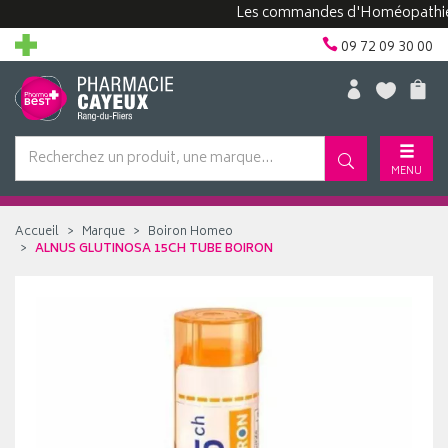
Les commandes d'Homéopathie peuve
09 72 09 30 00
MENU
Accueil
Marque
Boiron Homeo
ALNUS GLUTINOSA 15CH TUBE BOIRON