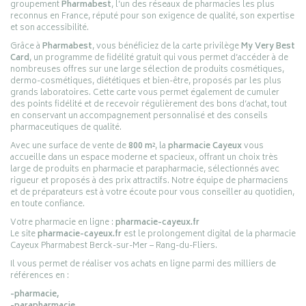
groupement
Pharmabest
, l’un des réseaux de pharmacies les plus
reconnus en France, réputé pour son exigence de qualité, son expertise
et son accessibilité.
Grâce à
Pharmabest
, vous bénéficiez de la carte privilège
My Very Best
Card
, un programme de fidélité gratuit qui vous permet d’accéder à de
nombreuses offres sur une large sélection de produits cosmétiques,
dermo-cosmétiques, diététiques et bien-être, proposés par les plus
grands laboratoires. Cette carte vous permet également de cumuler
des points fidélité et de recevoir régulièrement des bons d’achat, tout
en conservant un accompagnement personnalisé et des conseils
pharmaceutiques de qualité.
Avec une surface de vente de
800 m²
, la
pharmacie Cayeux
vous
accueille dans un espace moderne et spacieux, offrant un choix très
large de produits en pharmacie et parapharmacie, sélectionnés avec
rigueur et proposés à des prix attractifs. Notre équipe de pharmaciens
et de préparateurs est à votre écoute pour vous conseiller au quotidien,
en toute confiance.
Votre pharmacie en ligne :
pharmacie-cayeux.fr
Le site
pharmacie-cayeux.fr
est le prolongement digital de la pharmacie
Cayeux Pharmabest Berck-sur-Mer – Rang-du-Fliers.
Il vous permet de réaliser vos achats en ligne parmi des milliers de
références en :
-pharmacie,