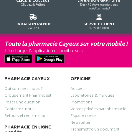
CLICK & COLLECT
LIVRAISON GRATUITE
Cliquez & Retirez
Dès 49€
(hors montant des
médicaments)
LIVRAISON RAPIDE
SERVICE CLIENT
Via DPD
09 72 09 30 00
Toute la pharmacie Cayeux sur votre mobile !
Télécharger l’application disponible sur :
PHARMACIE CAYEUX
OFFICINE
Qui sommes-nous ?
Accueil
Groupement Pharmabest
Laboratoires & Marques
Poser une question
Promotions
Contactez-nous
Ventes privées parapharmacie
Retours et réclamations
Espace conseil
Newsletter
PHARMACIE EN LIGNE
Transmettre un document