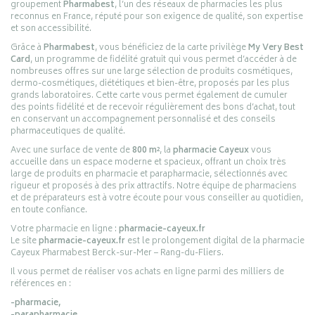
groupement
Pharmabest
, l’un des réseaux de pharmacies les plus
reconnus en France, réputé pour son exigence de qualité, son expertise
et son accessibilité.
Grâce à
Pharmabest
, vous bénéficiez de la carte privilège
My Very Best
Card
, un programme de fidélité gratuit qui vous permet d’accéder à de
nombreuses offres sur une large sélection de produits cosmétiques,
dermo-cosmétiques, diététiques et bien-être, proposés par les plus
grands laboratoires. Cette carte vous permet également de cumuler
des points fidélité et de recevoir régulièrement des bons d’achat, tout
en conservant un accompagnement personnalisé et des conseils
pharmaceutiques de qualité.
Avec une surface de vente de
800 m²
, la
pharmacie Cayeux
vous
accueille dans un espace moderne et spacieux, offrant un choix très
large de produits en pharmacie et parapharmacie, sélectionnés avec
rigueur et proposés à des prix attractifs. Notre équipe de pharmaciens
et de préparateurs est à votre écoute pour vous conseiller au quotidien,
en toute confiance.
Votre pharmacie en ligne :
pharmacie-cayeux.fr
Le site
pharmacie-cayeux.fr
est le prolongement digital de la pharmacie
Cayeux Pharmabest Berck-sur-Mer – Rang-du-Fliers.
Il vous permet de réaliser vos achats en ligne parmi des milliers de
références en :
-pharmacie,