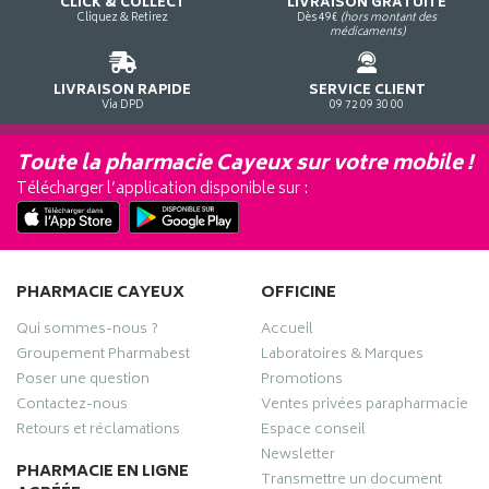
CLICK & COLLECT
LIVRAISON GRATUITE
Cliquez & Retirez
Dès 49€
(hors montant des
médicaments)
LIVRAISON RAPIDE
SERVICE CLIENT
Via DPD
09 72 09 30 00
Toute la pharmacie Cayeux sur votre mobile !
Télécharger l’application disponible sur :
PHARMACIE CAYEUX
OFFICINE
Qui sommes-nous ?
Accueil
Groupement Pharmabest
Laboratoires & Marques
Poser une question
Promotions
Contactez-nous
Ventes privées parapharmacie
Retours et réclamations
Espace conseil
Newsletter
PHARMACIE EN LIGNE
Transmettre un document