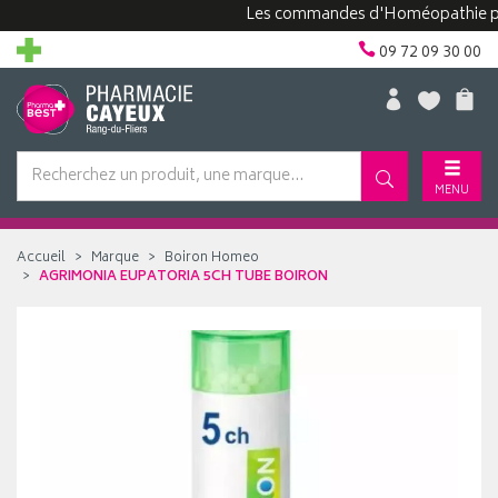
Les commandes d'Homéopathie peuvent
09 72 09 30 00
MENU
Accueil
Marque
Boiron Homeo
AGRIMONIA EUPATORIA 5CH TUBE BOIRON