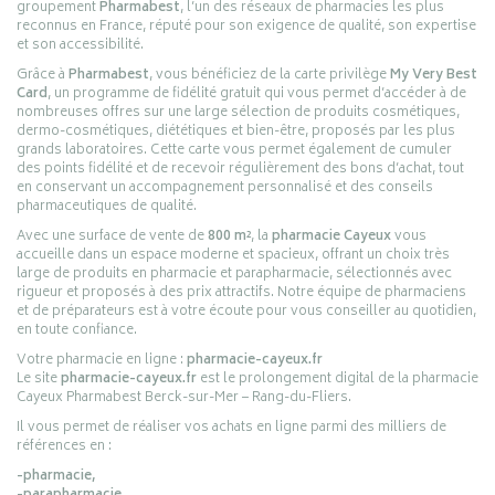
groupement
Pharmabest
, l’un des réseaux de pharmacies les plus
reconnus en France, réputé pour son exigence de qualité, son expertise
et son accessibilité.
Grâce à
Pharmabest
, vous bénéficiez de la carte privilège
My Very Best
Card
, un programme de fidélité gratuit qui vous permet d’accéder à de
nombreuses offres sur une large sélection de produits cosmétiques,
dermo-cosmétiques, diététiques et bien-être, proposés par les plus
grands laboratoires. Cette carte vous permet également de cumuler
des points fidélité et de recevoir régulièrement des bons d’achat, tout
en conservant un accompagnement personnalisé et des conseils
pharmaceutiques de qualité.
Avec une surface de vente de
800 m²
, la
pharmacie Cayeux
vous
accueille dans un espace moderne et spacieux, offrant un choix très
large de produits en pharmacie et parapharmacie, sélectionnés avec
rigueur et proposés à des prix attractifs. Notre équipe de pharmaciens
et de préparateurs est à votre écoute pour vous conseiller au quotidien,
en toute confiance.
Votre pharmacie en ligne :
pharmacie-cayeux.fr
Le site
pharmacie-cayeux.fr
est le prolongement digital de la pharmacie
Cayeux Pharmabest Berck-sur-Mer – Rang-du-Fliers.
Il vous permet de réaliser vos achats en ligne parmi des milliers de
références en :
-pharmacie,