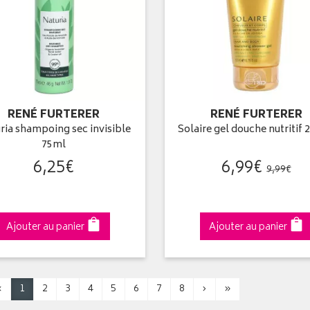
RENÉ FURTERER
RENÉ FURTERER
ria shampoing sec invisible
Solaire gel douche nutritif
75ml
6
,
25
€
6
,
99
€
9
,
99
€
Ajouter au panier
Ajouter au panier
‹
1
2
3
4
5
6
7
8
›
»