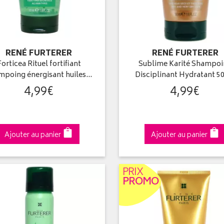
RENÉ FURTERER
RENÉ FURTERER
Forticea Rituel fortifiant
Sublime Karité Shampo
mpoing énergisant huiles…
Disciplinant Hydratant 5
4
,
99
€
4
,
99
€
Ajouter au panier
Ajouter au panier
PRIX
PROMO