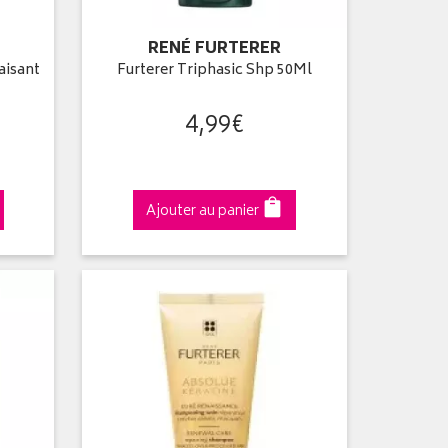
RENÉ FURTERER
aisant
Furterer Triphasic Shp 50Ml
4
,
99
€
Ajouter au panier