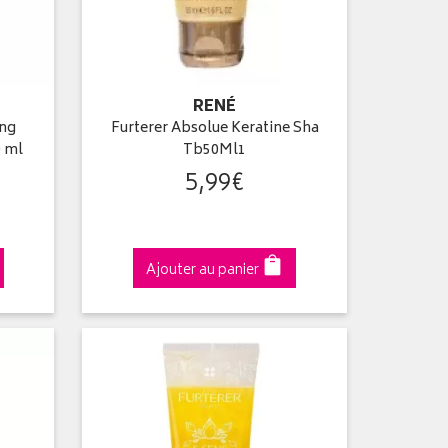
RENÉ
ing
Furterer Absolue Keratine Sha
0 ml
Tb50Ml1
5
,
99
€
Ajouter au panier