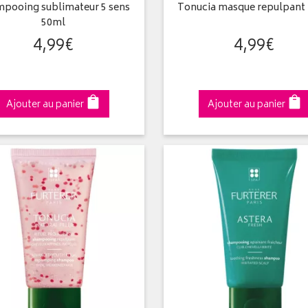
pooing sublimateur 5 sens
Tonucia masque repulpant
50ml
4
,
99
€
4
,
99
€
Ajouter au panier
Ajouter au panier