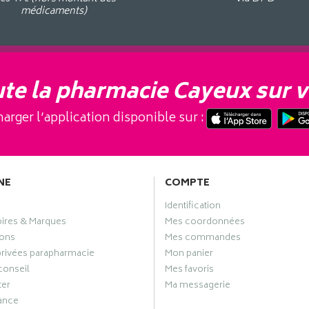
médicaments)
te la pharmacie Cayeux sur v
arger l’application disponible sur :
NE
COMPTE
Identification
oires & Marques
Mes coordonnées
ons
Mes commandes
privées parapharmacie
Mon panier
conseil
Mes favoris
ter
Ma messagerie
ance