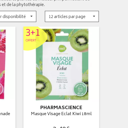
s et de la phytothérapie.
r disponibilité
12 articles par page
3+1
OFFERT
PHARMASCIENCE
enade
Masque Visage Eclat Kiwi 18ml