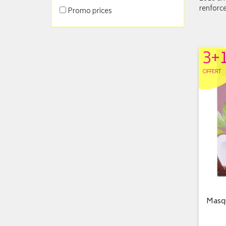
renforce
Promo prices
3+
OFFERT
Masqu