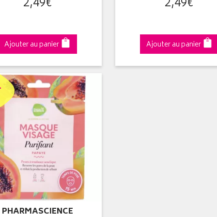
2
,
49
€
2
,
49
€
Ajouter au panier
Ajouter au panier
1
PHARMASCIENCE