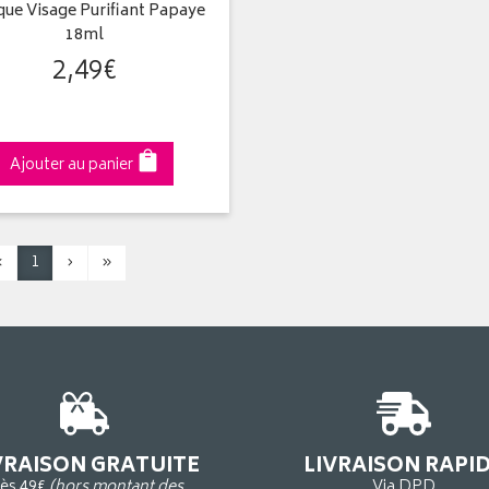
ue Visage Purifiant Papaye
18ml
2
,
49
€
Ajouter au panier
‹
1
›
»
VRAISON GRATUITE
LIVRAISON RAPI
ès 49€
(hors montant des
Via DPD