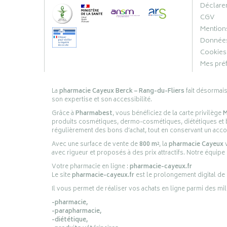
Déclarer
CGV
Mentions
Données
Cookies
Mes pré
La
pharmacie Cayeux Berck – Rang-du-Fliers
fait désormai
son expertise et son accessibilité.
Grâce à
Pharmabest
, vous bénéficiez de la carte privilège
M
produits cosmétiques, dermo-cosmétiques, diététiques et bi
régulièrement des bons d’achat, tout en conservant un ac
Avec une surface de vente de
800 m²
, la
pharmacie Cayeux
v
avec rigueur et proposés à des prix attractifs. Notre équipe
Votre pharmacie en ligne :
pharmacie-cayeux.fr
Le site
pharmacie-cayeux.fr
est le prolongement digital de
Il vous permet de réaliser vos achats en ligne parmi des mil
-pharmacie,
-parapharmacie,
-diététique,