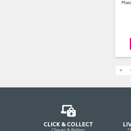
Masq
«
CLICK & COLLECT
LI
Cliquez & Retirez
D