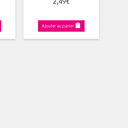
2
,
49
€
Ajouter au panier