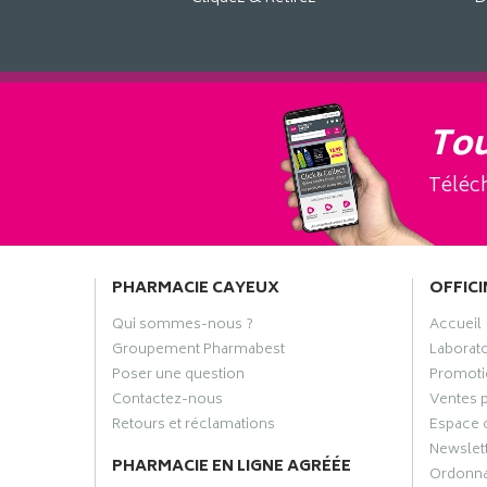
Tou
Téléch
PHARMACIE CAYEUX
OFFICI
Qui sommes-nous ?
Accueil
Groupement Pharmabest
Laborat
Poser une question
Promoti
Contactez-nous
Ventes 
Retours et réclamations
Espace 
Newslet
PHARMACIE EN LIGNE AGRÉÉE
Ordonn