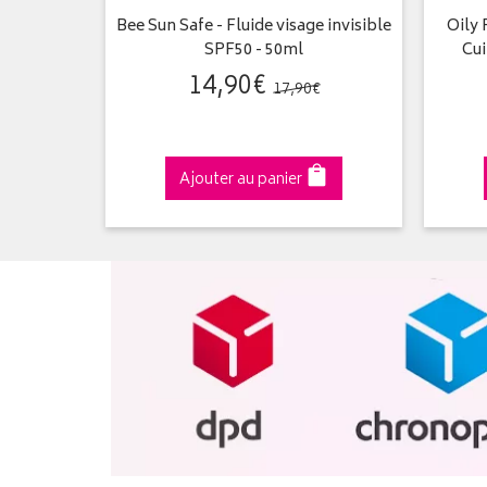
x Corps &
Bee Sun Safe - Fluide visage invisible
Oily
0ml
SPF50 - 50ml
Cui
14
,
90
€
€
17
,
90
€
Ajouter au panier