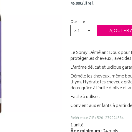
46
,
00
€
/
litre
l.
Quantité
× 1
AJOUTER 
Le Spray Démêlant Doux pour E
protéger les cheveux , avec des
L'arôme délicat et ludique gara
Démêle les cheveux, même boucl
thym. Hydrate les cheveux grâce 
doux grâce à l'huile d'olive et a
Facile à utiliser.
Convient aux enfants à partir de
Référence CIP : 5201279094584
1 unité
Âge minimum
: 24 mois