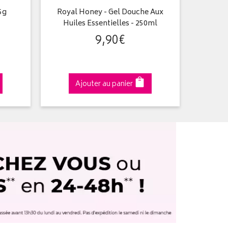
5g
Royal Honey - Gel Douche Aux
S
Huiles Essentielles - 250ml
9
,
90
€
Ajouter au panier
A