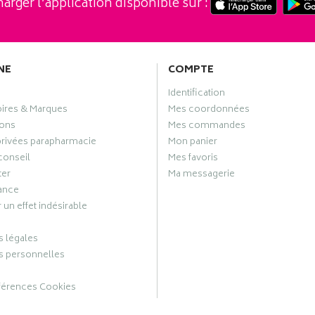
arger l’application disponible sur :
NE
COMPTE
Identification
oires & Marques
Mes coordonnées
ons
Mes commandes
privées parapharmacie
Mon panier
conseil
Mes favoris
ter
Ma messagerie
ance
 un effet indésirable
 légales
 personnelles
férences Cookies