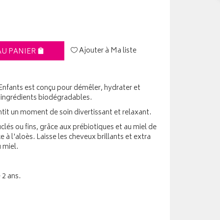
Ajouter à Ma liste
AU PANIER
nfants est conçu pour démêler, hydrater et
 ingrédients biodégradables.
ntit un moment de soin divertissant et relaxant.
és ou fins, grâce aux prébiotiques et au miel de
à l'aloès. Laisse les cheveux brillants et extra
u miel.
 2 ans.