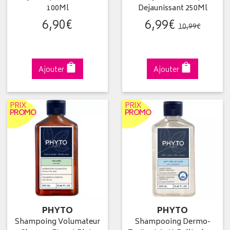
100Ml
Dejaunissant 250Ml
6
,
90
€
6
,
99
€
10
,
99
€
Ajouter
Ajouter
PRIX
PRIX
PROMO
PROMO
PHYTO
PHYTO
Shampoing Volumateur
Shampooing Dermo-