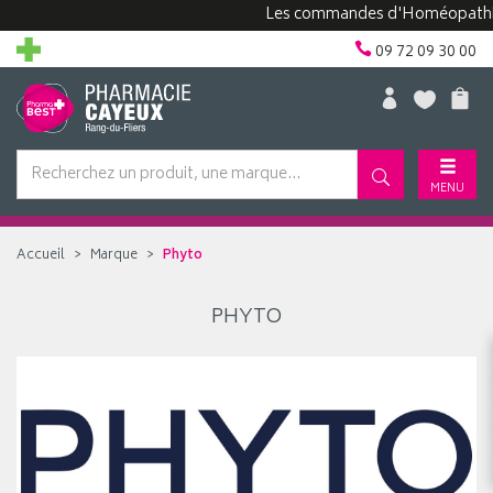
Les commandes d'Homéopathie pe
09 72 09 30 00
MENU
Accueil
Marque
Phyto
PHYTO