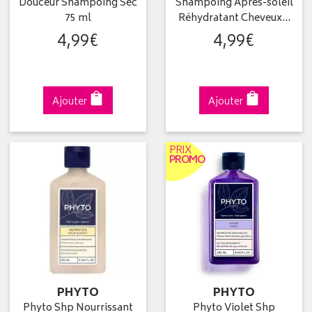
Douceur Shampoing Sec
Shampoing Après-soleil
75 ml
Réhydratant Cheveux…
4
,
99
€
4
,
99
€
Ajouter
Ajouter
PRIX
PROMO
PHYTO
PHYTO
Phyto Shp Nourrissant
Phyto Violet Shp