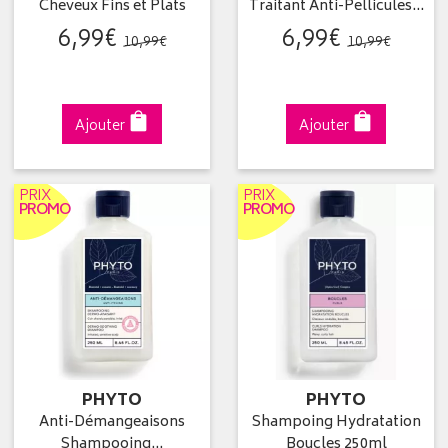
Cheveux Fins et Plats
Traitant Anti-Pellicules…
6
,
99
€
6
,
99
€
10
,
99
€
10
,
99
€
Ajouter
Ajouter
PRIX
PRIX
PROMO
PROMO
PHYTO
PHYTO
Anti-Démangeaisons
Shampoing Hydratation
Shampooing…
Boucles 250ml