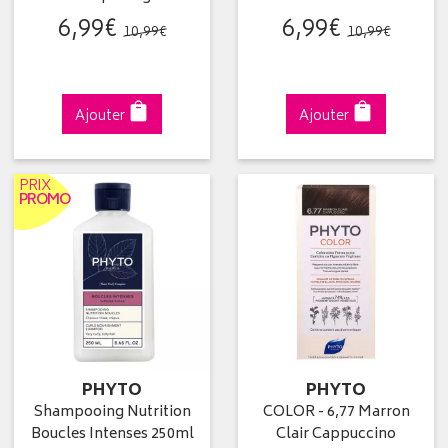
6
,
99
€
6
,
99
€
10
,
99
€
10
,
99
€
Ajouter
Ajouter
PRIX
PROMO
PHYTO
PHYTO
Shampooing Nutrition
COLOR - 6,77 Marron
Boucles Intenses 250ml
Clair Cappuccino