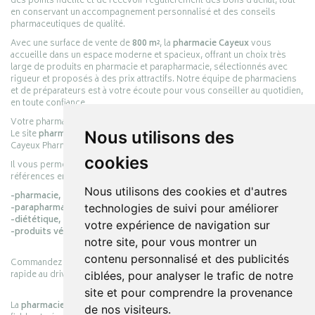
des points fidélité et de recevoir régulièrement des bons d’achat, tout
en conservant un accompagnement personnalisé et des conseils
pharmaceutiques de qualité.
Avec une surface de vente de
800 m²
, la
pharmacie Cayeux
vous
accueille dans un espace moderne et spacieux, offrant un choix très
large de produits en pharmacie et parapharmacie, sélectionnés avec
rigueur et proposés à des prix attractifs. Notre équipe de pharmaciens
et de préparateurs est à votre écoute pour vous conseiller au quotidien,
en toute confiance.
Votre pharmacie en ligne :
pharmacie-cayeux.fr
Nous utilisons des
Le site
pharmacie-cayeux.fr
est le prolongement digital de la pharmacie
Cayeux Pharmabest Berck-sur-Mer – Rang-du-Fliers.
cookies
Il vous permet de réaliser vos achats en ligne parmi des milliers de
références en :
Nous utilisons des cookies et d'autres
-pharmacie,
technologies de suivi pour améliorer
-parapharmacie,
-diététique,
votre expérience de navigation sur
-produits vétérinaires.
notre site, pour vous montrer un
contenu personnalisé et des publicités
Commandez simplement vos produits en ligne et choisissez le retrait
rapide au drive ou la livraison à domicile, en toute simplicité.
ciblées, pour analyser le trafic de notre
site et pour comprendre la provenance
La
pharmacie Cayeux
s’engage à vous offrir une expérience pratique,
de nos visiteurs.