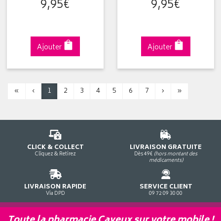
9
,
95
€
9
,
95
€
Ajouter
Ajouter
«
‹
1
2
3
4
5
6
7
›
»
CLICK & COLLECT
LIVRAISON GRATUITE
Cliquez & Retirez
Dès 49€
(hors montant des
médicaments)
LIVRAISON RAPIDE
SERVICE CLIENT
Via DPD
09 72 09 30 00
Toute la pharmacie Cayeux sur votre mobile !