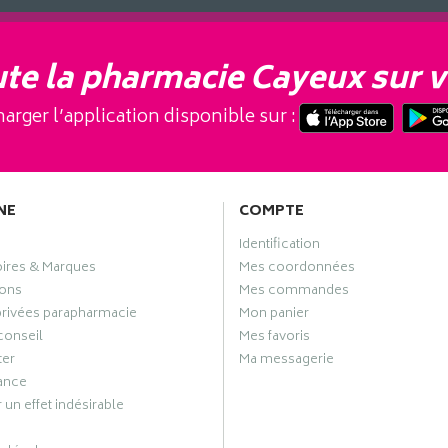
te la pharmacie Cayeux sur v
arger l’application disponible sur :
NE
COMPTE
Identification
oires & Marques
Mes coordonnées
ons
Mes commandes
privées parapharmacie
Mon panier
conseil
Mes favoris
ter
Ma messagerie
ance
 un effet indésirable