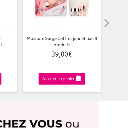
-
Moisture Surge Coffret jour et nuit 3
All Ab
l
produits
39
,
00
€
Ajouter au panier
A