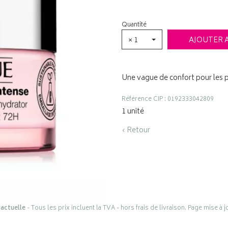
Quantité
× 1
AJOUTER 
Une vague de confort pour les 
Référence CIP : 0192333042809
1 unité
‹ Retour
actuelle
- Tous les prix incluent la TVA - hors frais de livraison. Page mise à 