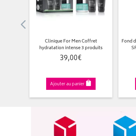
ydratant
Clinique For Men Coffret
Fond d
hydratation intense 3 produits
SP
39
,
00
€
Ajouter au panier