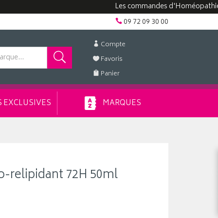
Les commandes d'Homéopathie peuve
09 72 09 30 00
Compte
Favoris
Panier
 EXCLUSIVES
MARQUES
o-relipidant 72H 50ml