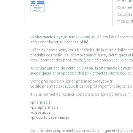
Mentions
Données
Cookies
Mes pré
La
pharmacie Cayeux Berck – Rang-du-Fliers
fait désormai
son expertise et son accessibilité.
Grâce à
Pharmabest
, vous bénéficiez de la carte privilège
M
produits cosmétiques, dermo-cosmétiques, diététiques et bi
régulièrement des bons d’achat, tout en conservant un ac
Avec une surface de vente de
800 m²
, la
pharmacie Cayeux
v
avec rigueur et proposés à des prix attractifs. Notre équipe
Votre pharmacie en ligne :
pharmacie-cayeux.fr
Le site
pharmacie-cayeux.fr
est le prolongement digital de
Il vous permet de réaliser vos achats en ligne parmi des mil
-pharmacie,
-parapharmacie,
-diététique,
-produits vétérinaires.
Commandez simplement vos produits en ligne et choisissez le 