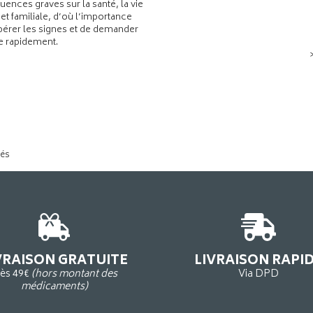
ences graves sur la santé, la vie
 et familiale, d’où l’importance
pérer les signes et de demander
de rapidement.
tés
VRAISON GRATUITE
LIVRAISON RAPI
ès 49€
(hors montant des
Via DPD
médicaments)