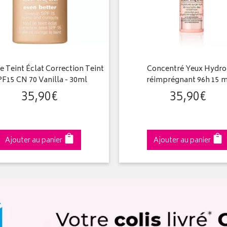
e Teint Éclat Correction Teint
Concentré Yeux Hydro
F15 CN 70 Vanilla - 30ml
réimprégnant 96h 15 m
35
,
90
€
35
,
90
€
Ajouter au panier
Ajouter au panier