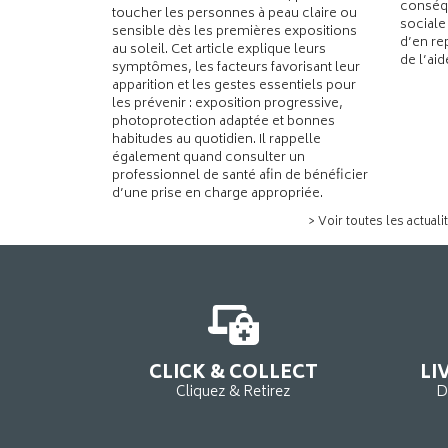
conséqu
toucher les personnes à peau claire ou
sociale
sensible dès les premières expositions
d’en re
au soleil. Cet article explique leurs
de l’ai
symptômes, les facteurs favorisant leur
apparition et les gestes essentiels pour
les prévenir : exposition progressive,
photoprotection adaptée et bonnes
habitudes au quotidien. Il rappelle
également quand consulter un
professionnel de santé afin de bénéficier
d’une prise en charge appropriée.
> Voir toutes les actuali
CLICK & COLLECT
LI
Cliquez & Retirez
D