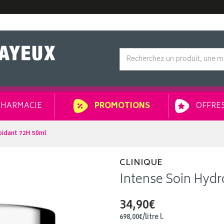
HARMACIE
OFFRES
PROMOTIONS
ipidant 72H 50ml
CLINIQUE
Intense Soin Hydr
34,90€
698
,
00
€
/
litre
l.