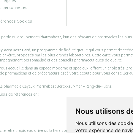
 légales
 personnelles
férences Cookies
s partie du groupement
Pharmabest
, l’un des réseaux de pharmacies les plus
y Very Best Card
, un programme de fidélité gratuit qui vous permet d’accéd
en-être, proposés par les plus grands laboratoires. Cette carte vous permet
compagnement personnalisé et des conseils pharmaceutiques de qualité.
ous accueille dans un espace moderne et spacieux, offrant un choix très lar
 de pharmaciens et de préparateurs est à votre écoute pour vous conseiller au
 la pharmacie Cayeux Pharmabest Berck-sur-Mer – Rang-du-Fliers.
liers de références en :
Nous utilisons d
Nous utilisons des cookie
votre expérience de navig
retrait rapide au drive ou la livraison à domicile, en toute simplicité.