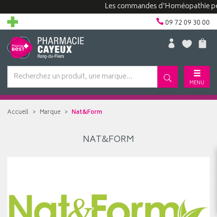
Les commandes d'Homéopathie peuven
09 72 09 30 00
MENU
Accueil
Marque
Nat&Form
NAT&FORM