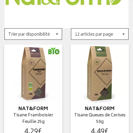
Trier par disponibilité
12 articles par page
NAT&FORM
NAT&FORM
Tisane Framboisier
Tisane Queues de Cerises
Feuille 25g
50g
4
,
29
€
4
,
49
€