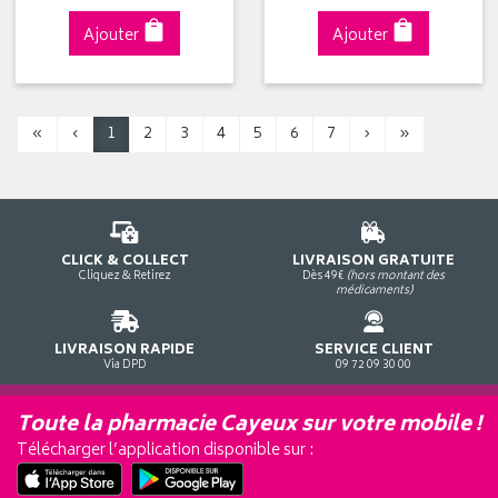
Ajouter
Ajouter
«
‹
1
2
3
4
5
6
7
›
»
CLICK & COLLECT
LIVRAISON GRATUITE
Cliquez & Retirez
Dès 49€
(hors montant des
médicaments)
LIVRAISON RAPIDE
SERVICE CLIENT
Via DPD
09 72 09 30 00
Toute la pharmacie Cayeux sur votre mobile !
Télécharger l’application disponible sur :