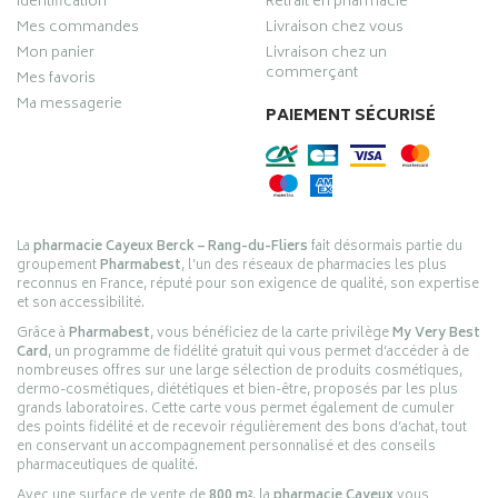
Identification
Retrait en pharmacie
Mes commandes
Livraison chez vous
Mon panier
Livraison chez un
commerçant
Mes favoris
Ma messagerie
PAIEMENT SÉCURISÉ
La
pharmacie Cayeux Berck – Rang-du-Fliers
fait désormais partie du
groupement
Pharmabest
, l’un des réseaux de pharmacies les plus
reconnus en France, réputé pour son exigence de qualité, son expertise
et son accessibilité.
Grâce à
Pharmabest
, vous bénéficiez de la carte privilège
My Very Best
Card
, un programme de fidélité gratuit qui vous permet d’accéder à de
nombreuses offres sur une large sélection de produits cosmétiques,
dermo-cosmétiques, diététiques et bien-être, proposés par les plus
grands laboratoires. Cette carte vous permet également de cumuler
des points fidélité et de recevoir régulièrement des bons d’achat, tout
en conservant un accompagnement personnalisé et des conseils
pharmaceutiques de qualité.
Avec une surface de vente de
800 m²
, la
pharmacie Cayeux
vous