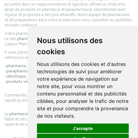
accueille dans un espace moderne et spacieux, offrant un choix très
large de produits en pharmacie et parapharmacie, sélectionnés avec
rigueur et proposés à des prix attractifs. Notre équipe de pharmaciens
et de préparateurs est à votre écoute pour vous conseiller au quotidien,
en toute confiance.
Votre pharmacie en ligne :
pharmacie-cayeux.fr
Nous utilisons des
Le site
pharmacie-cayeux.fr
est le prolongement digital de la pharmacie
Cayeux Pharmabest Berck-sur-Mer – Rang-du-Fliers.
cookies
Il vous permet de réaliser vos achats en ligne parmi des milliers de
références en :
Nous utilisons des cookies et d'autres
-pharmacie,
technologies de suivi pour améliorer
-parapharmacie,
-diététique,
votre expérience de navigation sur
-produits vétérinaires.
notre site, pour vous montrer un
contenu personnalisé et des publicités
Commandez simplement vos produits en ligne et choisissez le retrait
rapide au drive ou la livraison à domicile, en toute simplicité.
ciblées, pour analyser le trafic de notre
site et pour comprendre la provenance
La
pharmacie Cayeux
s’engage à vous offrir une expérience pratique,
de nos visiteurs.
fiable et sécurisée, en officine comme en ligne, au service de votre
santé et de votre bien-être.
J'accepte