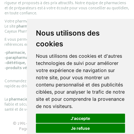
rigueur et proposés à des prix attractifs. Notre équipe de pharmaciens
et de préparateurs est à votre écoute pour vous conseiller au quotidien,
en toute confiance.
Votre pharmacie en ligne :
pharmacie-cayeux.fr
Le site
pharmacie-cayeux.fr
est le prolongement digital de la pharmacie
Cayeux Pharmabest Berck-sur-Mer – Rang-du-Fliers.
Nous utilisons des
Il vous permet de réaliser vos achats en ligne parmi des milliers de
cookies
références en :
-pharmacie,
Nous utilisons des cookies et d'autres
-parapharmacie,
-diététique,
technologies de suivi pour améliorer
-produits vétérinaires.
votre expérience de navigation sur
notre site, pour vous montrer un
Commandez simplement vos produits en ligne et choisissez le retrait
contenu personnalisé et des publicités
rapide au drive ou la livraison à domicile, en toute simplicité.
ciblées, pour analyser le trafic de notre
site et pour comprendre la provenance
La
pharmacie Cayeux
s’engage à vous offrir une expérience pratique,
fiable et sécurisée, en officine comme en ligne, au service de votre
de nos visiteurs.
santé et de votre bien-être.
J'accepte
© 1991-2026
PHARMACIE CAYEUX
– Tous droits réservés –
Je refuse
Page mise à jour le 03/08/2026 –
Pharmacie en ligne