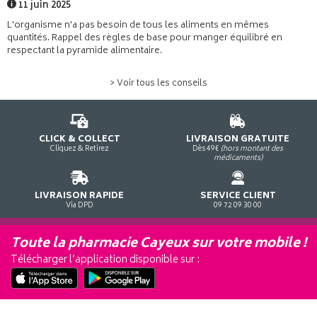
11 juin 2025
L'organisme n'a pas besoin de tous les aliments en mêmes
quantités. Rappel des règles de base pour manger équilibré en
respectant la pyramide alimentaire.
> Voir tous les conseils
CLICK & COLLECT
LIVRAISON GRATUITE
Cliquez & Retirez
Dès 49€
(hors montant des
médicaments)
LIVRAISON RAPIDE
SERVICE CLIENT
Via DPD
09 72 09 30 00
Toute la pharmacie Cayeux sur votre mobile !
Télécharger l’application disponible sur :