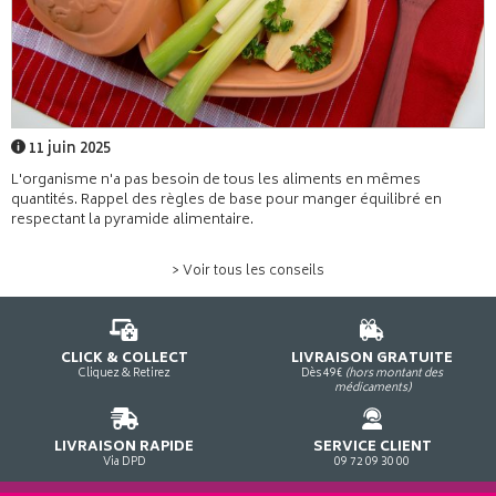
11 juin 2025
L'organisme n'a pas besoin de tous les aliments en mêmes
quantités. Rappel des règles de base pour manger équilibré en
respectant la pyramide alimentaire.
> Voir tous les conseils
CLICK & COLLECT
LIVRAISON GRATUITE
Cliquez & Retirez
Dès 49€
(hors montant des
médicaments)
LIVRAISON RAPIDE
SERVICE CLIENT
Via DPD
09 72 09 30 00