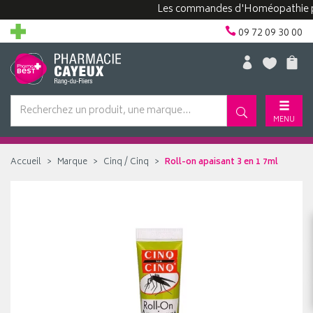
Les commandes d'Homéopathie peuven
09 72 09 30 00
MENU
Accueil
Marque
Cinq / Cinq
Roll-on apaisant 3 en 1 7ml