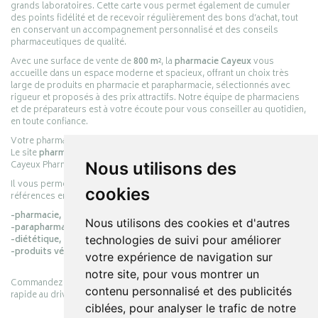
grands laboratoires. Cette carte vous permet également de cumuler
des points fidélité et de recevoir régulièrement des bons d’achat, tout
en conservant un accompagnement personnalisé et des conseils
pharmaceutiques de qualité.
Avec une surface de vente de
800 m²
, la
pharmacie Cayeux
vous
accueille dans un espace moderne et spacieux, offrant un choix très
large de produits en pharmacie et parapharmacie, sélectionnés avec
rigueur et proposés à des prix attractifs. Notre équipe de pharmaciens
et de préparateurs est à votre écoute pour vous conseiller au quotidien,
en toute confiance.
Votre pharmacie en ligne :
pharmacie-cayeux.fr
Le site
pharmacie-cayeux.fr
est le prolongement digital de la pharmacie
Cayeux Pharmabest Berck-sur-Mer – Rang-du-Fliers.
Nous utilisons des
Il vous permet de réaliser vos achats en ligne parmi des milliers de
cookies
références en :
-pharmacie,
Nous utilisons des cookies et d'autres
-parapharmacie,
-diététique,
technologies de suivi pour améliorer
-produits vétérinaires.
votre expérience de navigation sur
notre site, pour vous montrer un
Commandez simplement vos produits en ligne et choisissez le retrait
contenu personnalisé et des publicités
rapide au drive ou la livraison à domicile, en toute simplicité.
ciblées, pour analyser le trafic de notre