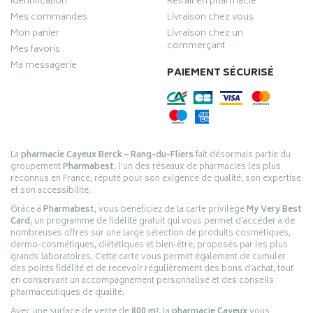
Identification
Retrait en pharmacie
Mes commandes
Livraison chez vous
Mon panier
Livraison chez un
commerçant
Mes favoris
Ma messagerie
PAIEMENT SÉCURISÉ
La
pharmacie Cayeux Berck – Rang-du-Fliers
fait désormais partie du
groupement
Pharmabest
, l’un des réseaux de pharmacies les plus
reconnus en France, réputé pour son exigence de qualité, son expertise
et son accessibilité.
Grâce à
Pharmabest
, vous bénéficiez de la carte privilège
My Very Best
Card
, un programme de fidélité gratuit qui vous permet d’accéder à de
nombreuses offres sur une large sélection de produits cosmétiques,
dermo-cosmétiques, diététiques et bien-être, proposés par les plus
grands laboratoires. Cette carte vous permet également de cumuler
des points fidélité et de recevoir régulièrement des bons d’achat, tout
en conservant un accompagnement personnalisé et des conseils
pharmaceutiques de qualité.
Avec une surface de vente de
800 m²
, la
pharmacie Cayeux
vous