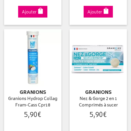
Ajouter
Ajouter
GRANIONS
GRANIONS
Granions Hydrop Collag
Nez & Gorge 2 en 1
Fram-Cass Cpr18
Comprimés à sucer
5
,
90
€
5
,
90
€