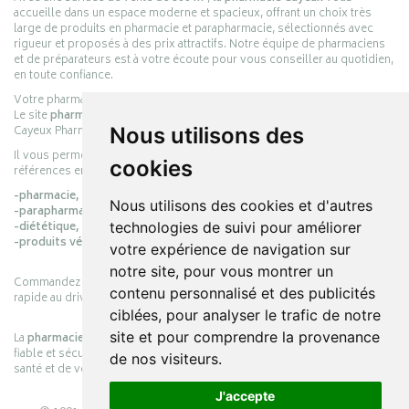
accueille dans un espace moderne et spacieux, offrant un choix très
large de produits en pharmacie et parapharmacie, sélectionnés avec
rigueur et proposés à des prix attractifs. Notre équipe de pharmaciens
et de préparateurs est à votre écoute pour vous conseiller au quotidien,
en toute confiance.
Votre pharmacie en ligne :
pharmacie-cayeux.fr
Le site
pharmacie-cayeux.fr
est le prolongement digital de la pharmacie
Nous utilisons des
Cayeux Pharmabest Berck-sur-Mer – Rang-du-Fliers.
Il vous permet de réaliser vos achats en ligne parmi des milliers de
cookies
références en :
-pharmacie,
Nous utilisons des cookies et d'autres
-parapharmacie,
technologies de suivi pour améliorer
-diététique,
-produits vétérinaires.
votre expérience de navigation sur
notre site, pour vous montrer un
Commandez simplement vos produits en ligne et choisissez le retrait
contenu personnalisé et des publicités
rapide au drive ou la livraison à domicile, en toute simplicité.
ciblées, pour analyser le trafic de notre
site et pour comprendre la provenance
La
pharmacie Cayeux
s’engage à vous offrir une expérience pratique,
fiable et sécurisée, en officine comme en ligne, au service de votre
de nos visiteurs.
santé et de votre bien-être.
J'accepte