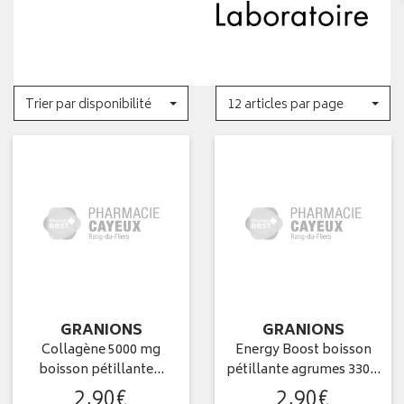
Trier par disponibilité
12 articles par page
GRANIONS
GRANIONS
Collagène 5000 mg
Energy Boost boisson
boisson pétillante…
pétillante agrumes 330…
2
,
90
€
2
,
90
€