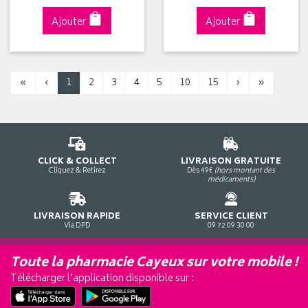
Ajouter
Ajouter
«
‹
1
2
3
4
5
10
15
›
»
CLICK & COLLECT
LIVRAISON GRATUITE
Cliquez & Retirez
Dès 49€
(hors montant des
médicaments)
LIVRAISON RAPIDE
SERVICE CLIENT
Via DPD
09 72 09 30 00
Toute la pharmacie Cayeux sur votre mobile !
Télécharger l’application disponible sur :