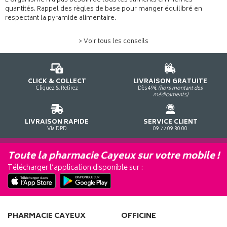
L'organisme n'a pas besoin de tous les aliments en mêmes
quantités. Rappel des règles de base pour manger équilibré en
respectant la pyramide alimentaire.
> Voir tous les conseils
CLICK & COLLECT
LIVRAISON GRATUITE
Cliquez & Retirez
Dès 49€
(hors montant des
médicaments)
LIVRAISON RAPIDE
SERVICE CLIENT
Via DPD
09 72 09 30 00
Toute la pharmacie Cayeux sur votre mobile !
Télécharger l’application disponible sur :
PHARMACIE CAYEUX
OFFICINE