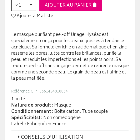
× 1
AJOUTER AU PANIER
Ajouter à Ma liste
Le masque purifiant peel-off Uriage Hyséac est
spécialement conçu pour les peaux grasses à tendance
acnéique. Sa formule enrichie en acide malique et en zinc
resserre les pores, lutte contre les brillances, purifie la
peau et réduit les imperfections et les points noirs. Sa
texture peel-off sans rinçage permet de retirer le masque
comme une seconde peau. Le grain de peau est affiné et
la peau matifiée.
Référence CIP : 3661434010064
1 unité
Nature de produit
: Masque
Conditionnement
: Boite carton, Tube souple
Spécificité(s)
: Non comédogène
Label
: Fabriqué en France
CONSEILS D'UTILISATION