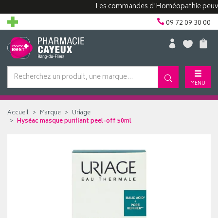
Les commandes d'Homéopathie peuvent pr
09 72 09 30 00
MENU
Accueil
Marque
Uriage
Hyséac masque purifiant peel-off 50ml