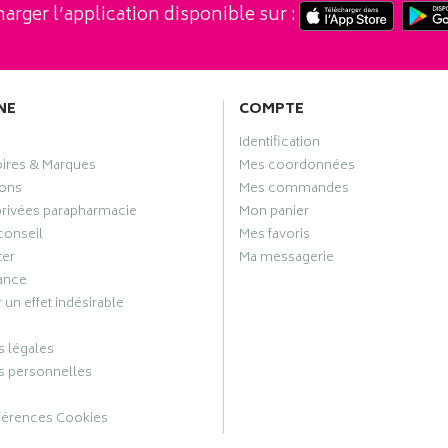
arger l’application disponible sur :
NE
COMPTE
Identification
oires & Marques
Mes coordonnées
ons
Mes commandes
privées parapharmacie
Mon panier
conseil
Mes favoris
ter
Ma messagerie
ance
 un effet indésirable
 légales
 personnelles
férences Cookies