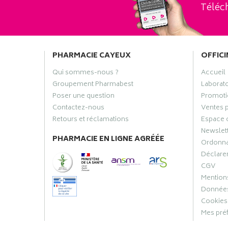
Téléch
PHARMACIE CAYEUX
OFFICI
Qui sommes-nous ?
Accueil
Groupement Pharmabest
Laborat
Poser une question
Promoti
Contactez-nous
Ventes 
Retours et réclamations
Espace 
Newslet
PHARMACIE EN LIGNE AGRÉÉE
Ordonn
Déclarer
CGV
Mentions
Données
Cookies
Mes pré