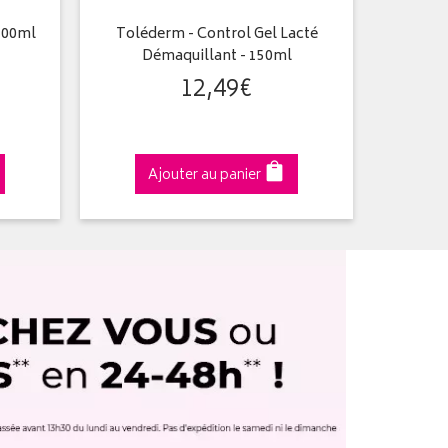
500ml
Toléderm - Control Gel Lacté
XÉMOSE 
Démaquillant - 150ml
12
,
49
€
Ajouter au panier
A