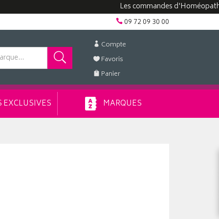
Les commandes d'Homéopathie peuve
09 72 09 30 00
Compte
Favoris
Panier
 EXCLUSIVES
MARQUES