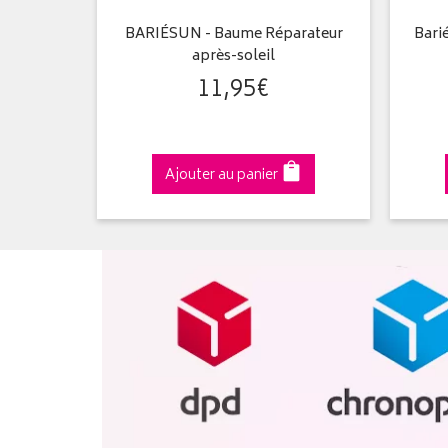
nte Anti-
BARIÉSUN - Baume Réparateur
Bari
après-soleil
11
,
95
€
Ajouter au panier