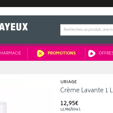
HARMACIE
OFFRES
PROMOTIONS
URIAGE
Crème Lavante 1 L
12,95€
12
,
95
€
/
litre
l.