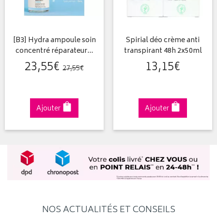
[B3] Hydra ampoule soin
Spirial déo crème anti
concentré réparateur…
transpirant 48h 2x50ml
23
,
55
€
13
,
15
€
27
,
55
€
Ajouter
Ajouter
NOS ACTUALITÉS ET CONSEILS