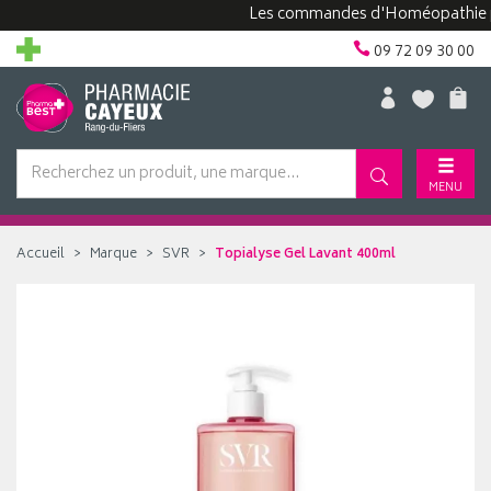
Les commandes d'Homéopathie peuven
09 72 09 30 00
MENU
Accueil
Marque
SVR
Topialyse Gel Lavant 400ml