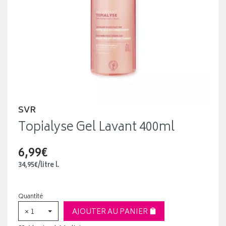
SVR
Topialyse Gel Lavant 400ml
6,99€
34
,
95
€
/
litre
l.
Quantité
× 1
AJOUTER AU PANIER