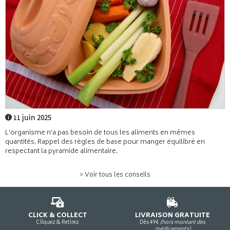
11 juin 2025
L'organisme n'a pas besoin de tous les aliments en mêmes
quantités. Rappel des règles de base pour manger équilibré en
respectant la pyramide alimentaire.
> Voir tous les conseils
CLICK & COLLECT
LIVRAISON GRATUITE
Cliquez & Retirez
Dès 49€
(hors montant des
médicaments)