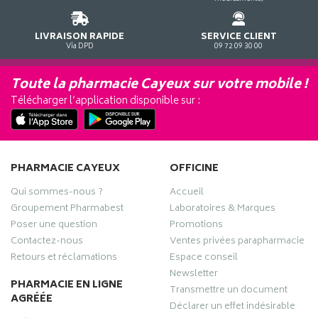
LIVRAISON RAPIDE
SERVICE CLIENT
Via DPD
09 72 09 30 00
Toute la pharmacie Cayeux sur votre mobile !
Télécharger l’application disponible sur :
PHARMACIE CAYEUX
OFFICINE
Qui sommes-nous ?
Accueil
Groupement Pharmabest
Laboratoires & Marques
Poser une question
Promotions
Contactez-nous
Ventes privées parapharmacie
Retours et réclamations
Espace conseil
Newsletter
PHARMACIE EN LIGNE
Transmettre un document
AGRÉÉE
Déclarer un effet indésirable