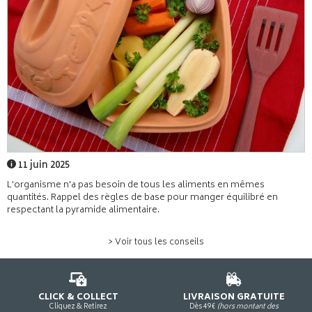
11 juin 2025
L'organisme n'a pas besoin de tous les aliments en mêmes
quantités. Rappel des règles de base pour manger équilibré en
respectant la pyramide alimentaire.
> Voir tous les conseils
CLICK & COLLECT
LIVRAISON GRATUITE
Cliquez & Retirez
Dès 49€
(hors montant des