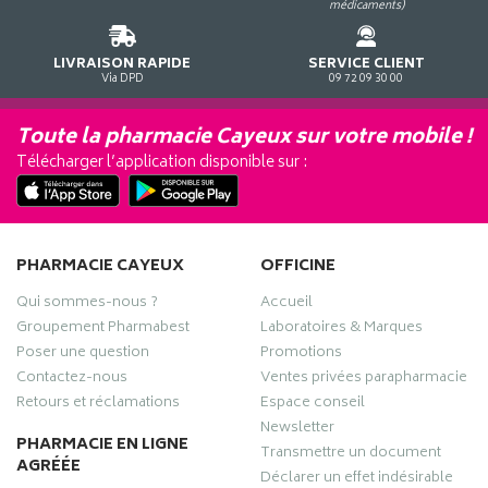
médicaments)
LIVRAISON RAPIDE
SERVICE CLIENT
Via DPD
09 72 09 30 00
Toute la pharmacie Cayeux sur votre mobile !
Télécharger l’application disponible sur :
PHARMACIE CAYEUX
OFFICINE
Qui sommes-nous ?
Accueil
Groupement Pharmabest
Laboratoires & Marques
Poser une question
Promotions
Contactez-nous
Ventes privées parapharmacie
Retours et réclamations
Espace conseil
Newsletter
PHARMACIE EN LIGNE
Transmettre un document
AGRÉÉE
Déclarer un effet indésirable