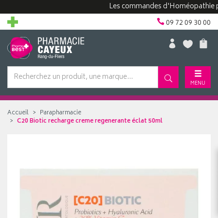
Les commandes d'Homéopathie peuven
09 72 09 30 00
MENU
Accueil
Parapharmacie
C20 Biotic recharge creme regenerante éclat 50ml