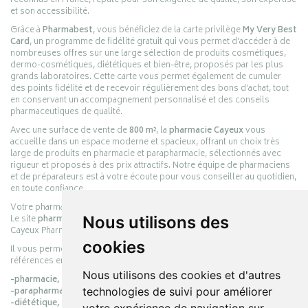
reconnus en France, réputé pour son exigence de qualité, son expertise
et son accessibilité.
Grâce à
Pharmabest
, vous bénéficiez de la carte privilège
My Very Best
Card
, un programme de fidélité gratuit qui vous permet d’accéder à de
nombreuses offres sur une large sélection de produits cosmétiques,
dermo-cosmétiques, diététiques et bien-être, proposés par les plus
grands laboratoires. Cette carte vous permet également de cumuler
des points fidélité et de recevoir régulièrement des bons d’achat, tout
en conservant un accompagnement personnalisé et des conseils
pharmaceutiques de qualité.
Avec une surface de vente de
800 m²
, la
pharmacie Cayeux
vous
accueille dans un espace moderne et spacieux, offrant un choix très
large de produits en pharmacie et parapharmacie, sélectionnés avec
rigueur et proposés à des prix attractifs. Notre équipe de pharmaciens
et de préparateurs est à votre écoute pour vous conseiller au quotidien,
en toute confiance.
Votre pharmacie en ligne :
pharmacie-cayeux.fr
Le site
pharmacie-cayeux.fr
est le prolongement digital de la pharmacie
Nous utilisons des
Cayeux Pharmabest Berck-sur-Mer – Rang-du-Fliers.
cookies
Il vous permet de réaliser vos achats en ligne parmi des milliers de
références en :
Nous utilisons des cookies et d'autres
-pharmacie,
-parapharmacie,
technologies de suivi pour améliorer
-diététique,