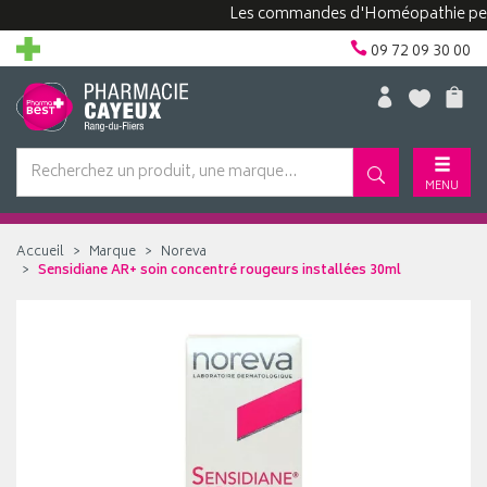
Les commandes d'Homéopathie peuvent 
09 72 09 30 00
MENU
Accueil
Marque
Noreva
Sensidiane AR+ soin concentré rougeurs installées 30ml