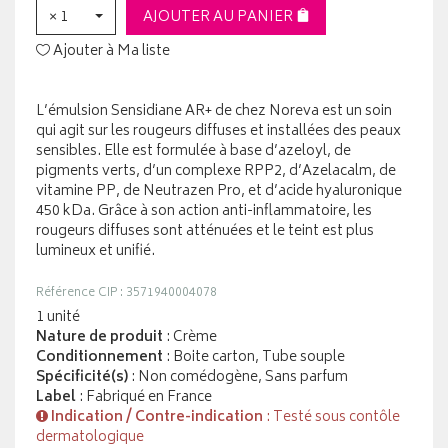
× 1
AJOUTER AU PANIER
Ajouter à Ma liste
L’émulsion Sensidiane AR+ de chez Noreva est un soin
qui agit sur les rougeurs diffuses et installées des peaux
sensibles. Elle est formulée à base d’azeloyl, de
pigments verts, d’un complexe RPP2, d’Azelacalm, de
vitamine PP, de Neutrazen Pro, et d’acide hyaluronique
450 kDa. Grâce à son action anti-inflammatoire, les
rougeurs diffuses sont atténuées et le teint est plus
lumineux et unifié.
Référence CIP : 3571940004078
1 unité
Nature de produit
: Crème
Conditionnement
: Boite carton, Tube souple
Spécificité(s)
: Non comédogène, Sans parfum
Label
: Fabriqué en France
Indication / Contre-indication
: Testé sous contôle
dermatologique