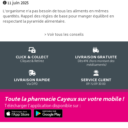
11 juin 2025
L'organisme n'a pas besoin de tous les aliments en mêmes
quantités. Rappel des règles de base pour manger équilibré en
respectant la pyramide alimentaire.
> Voir tous les conseils
CLICK & COLLECT
LIVRAISON GRATUITE
Cliquez & Retirez
Dès 49€
(hors montant des
médicaments)
LIVRAISON RAPIDE
SERVICE CLIENT
Via DPD
09 72 09 30 00
Toute la pharmacie Cayeux sur votre mobile !
Télécharger l’application disponible sur :