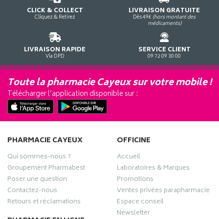
CLICK & COLLECT
LIVRAISON GRATUITE
Cliquez & Retirez
Dès 49€
(hors montant des
médicaments)
LIVRAISON RAPIDE
SERVICE CLIENT
Via DPD
09 72 09 30 00
Toute la pharmacie Cayeux sur votre mobile !
Télécharger l’application disponible sur :
PHARMACIE CAYEUX
OFFICINE
Qui sommes-nous ?
Accueil
Groupement Pharmabest
Laboratoires & Marques
Poser une question
Promotions
Contactez-nous
Ventes privées parapharmacie
Retours et réclamations
Espace conseil
Newsletter