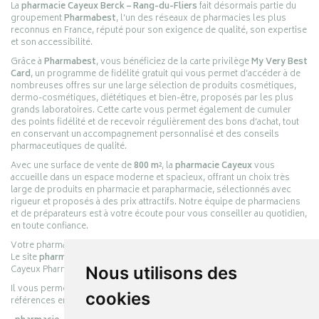
La
pharmacie Cayeux Berck – Rang-du-Fliers
fait désormais partie du
groupement
Pharmabest
, l’un des réseaux de pharmacies les plus
reconnus en France, réputé pour son exigence de qualité, son expertise
et son accessibilité.
Grâce à
Pharmabest
, vous bénéficiez de la carte privilège
My Very Best
Card
, un programme de fidélité gratuit qui vous permet d’accéder à de
nombreuses offres sur une large sélection de produits cosmétiques,
dermo-cosmétiques, diététiques et bien-être, proposés par les plus
grands laboratoires. Cette carte vous permet également de cumuler
des points fidélité et de recevoir régulièrement des bons d’achat, tout
en conservant un accompagnement personnalisé et des conseils
pharmaceutiques de qualité.
Avec une surface de vente de
800 m²
, la
pharmacie Cayeux
vous
accueille dans un espace moderne et spacieux, offrant un choix très
large de produits en pharmacie et parapharmacie, sélectionnés avec
rigueur et proposés à des prix attractifs. Notre équipe de pharmaciens
et de préparateurs est à votre écoute pour vous conseiller au quotidien,
en toute confiance.
Votre pharmacie en ligne :
pharmacie-cayeux.fr
Le site
pharmacie-cayeux.fr
est le prolongement digital de la pharmacie
Cayeux Pharmabest Berck-sur-Mer – Rang-du-Fliers.
Nous utilisons des
Il vous permet de réaliser vos achats en ligne parmi des milliers de
cookies
références en :