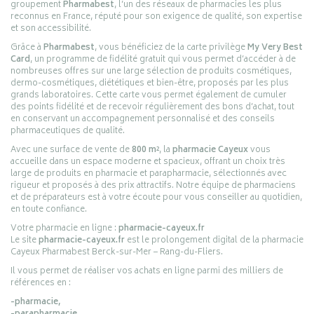
groupement
Pharmabest
, l’un des réseaux de pharmacies les plus
reconnus en France, réputé pour son exigence de qualité, son expertise
et son accessibilité.
Grâce à
Pharmabest
, vous bénéficiez de la carte privilège
My Very Best
Card
, un programme de fidélité gratuit qui vous permet d’accéder à de
nombreuses offres sur une large sélection de produits cosmétiques,
dermo-cosmétiques, diététiques et bien-être, proposés par les plus
grands laboratoires. Cette carte vous permet également de cumuler
des points fidélité et de recevoir régulièrement des bons d’achat, tout
en conservant un accompagnement personnalisé et des conseils
pharmaceutiques de qualité.
Avec une surface de vente de
800 m²
, la
pharmacie Cayeux
vous
accueille dans un espace moderne et spacieux, offrant un choix très
large de produits en pharmacie et parapharmacie, sélectionnés avec
rigueur et proposés à des prix attractifs. Notre équipe de pharmaciens
et de préparateurs est à votre écoute pour vous conseiller au quotidien,
en toute confiance.
Votre pharmacie en ligne :
pharmacie-cayeux.fr
Le site
pharmacie-cayeux.fr
est le prolongement digital de la pharmacie
Cayeux Pharmabest Berck-sur-Mer – Rang-du-Fliers.
Il vous permet de réaliser vos achats en ligne parmi des milliers de
références en :
-pharmacie,