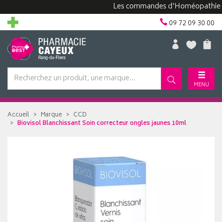
Les commandes d'Homéopathie peuven
09 72 09 30 00
MENU
Accueil
Marque
CCD
Biovisol Blanchissant Soin correcteur ongles jaunes 10ml