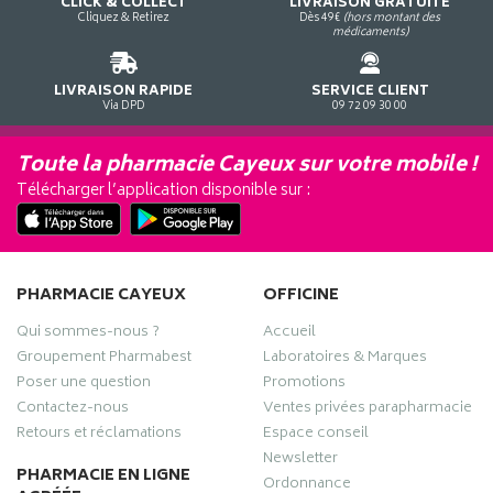
CLICK & COLLECT
LIVRAISON GRATUITE
Cliquez & Retirez
Dès 49€
(hors montant des
médicaments)
LIVRAISON RAPIDE
SERVICE CLIENT
Via DPD
09 72 09 30 00
Toute la pharmacie Cayeux sur votre mobile !
Télécharger l’application disponible sur :
PHARMACIE CAYEUX
OFFICINE
Qui sommes-nous ?
Accueil
Groupement Pharmabest
Laboratoires & Marques
Poser une question
Promotions
Contactez-nous
Ventes privées parapharmacie
Retours et réclamations
Espace conseil
Newsletter
PHARMACIE EN LIGNE
Ordonnance