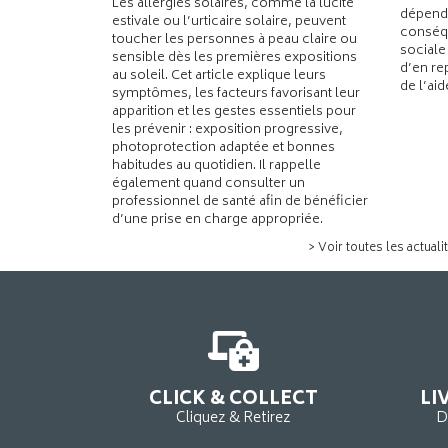
Les allergies solaires, comme la lucite
dépend
estivale ou l’urticaire solaire, peuvent
conséqu
toucher les personnes à peau claire ou
sociale
sensible dès les premières expositions
d’en re
au soleil. Cet article explique leurs
de l’ai
symptômes, les facteurs favorisant leur
apparition et les gestes essentiels pour
les prévenir : exposition progressive,
photoprotection adaptée et bonnes
habitudes au quotidien. Il rappelle
également quand consulter un
professionnel de santé afin de bénéficier
d’une prise en charge appropriée.
> Voir toutes les actuali
CLICK & COLLECT
LI
Cliquez & Retirez
D