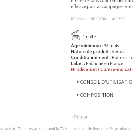
été testé sous contrôle dermatol
efficace pour accompagner votr
Référence CIP : 3700111400658
1 unité
6M
Âge minimum
: 36 mois
Nature de produit
: Vernis
Conditionnement
: Boite cart
Label
: Fabriqué en France
Indication / Contre-indicat
CONSEIL D’UTILISATI
COMPOSITION
‹ Retour
actuelle
- Tous les prix incluent la TVA - hors frais de livraison. Page mise à 