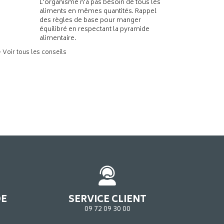
L'organisme n'a pas besoin de tous les
aliments en mêmes quantités. Rappel
des règles de base pour manger
équilibré en respectant la pyramide
alimentaire.
> Voir tous les conseils
DE
SERVICE CLIENT
09 72 09 30 00