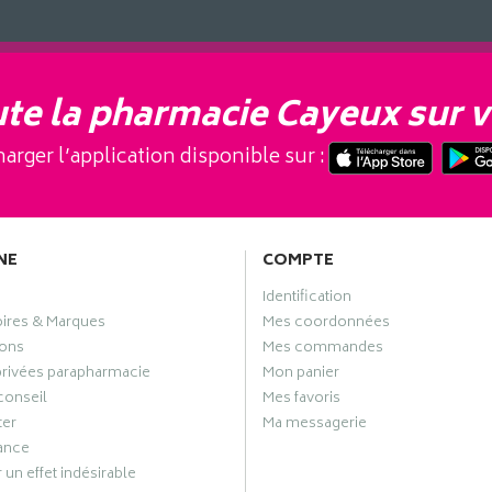
te la pharmacie Cayeux sur v
arger l’application disponible sur :
NE
COMPTE
Identification
oires & Marques
Mes coordonnées
ons
Mes commandes
privées parapharmacie
Mon panier
conseil
Mes favoris
ter
Ma messagerie
ance
 un effet indésirable