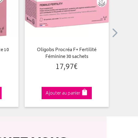
te 10
Oligobs Procréa F+ Fertilité
Bioviso
Féminine 30 sachets
o
17
,
97
€
Ajouter au panier
A