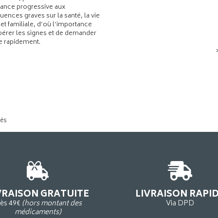
ance progressive aux
ences graves sur la santé, la vie
 et familiale, d’où l’importance
pérer les signes et de demander
de rapidement.
tés
VRAISON GRATUITE
LIVRAISON RAPI
ès 49€
(hors montant des
Via DPD
médicaments)