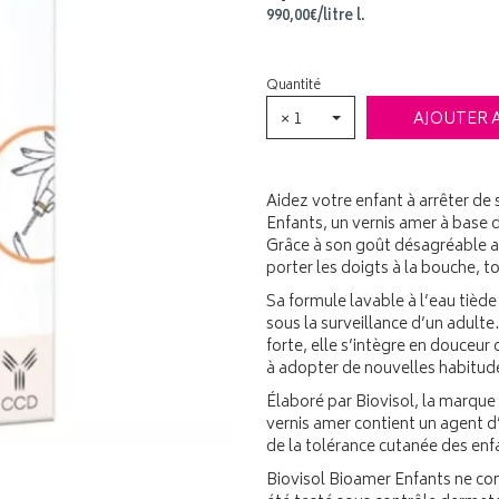
990
,
00
€
/
litre
l.
Quantité
× 1
AJOUTER 
Aidez votre enfant à arrêter de
Enfants, un vernis amer à base 
Grâce à son goût désagréable au
porter les doigts à la bouche, to
Sa formule lavable à l’eau tiède
sous la surveillance d’un adulte
forte, elle s’intègre en douceur
à adopter de nouvelles habitud
Élaboré par Biovisol, la marque
vernis amer contient un agent 
de la tolérance cutanée des enf
Biovisol Bioamer Enfants ne cont