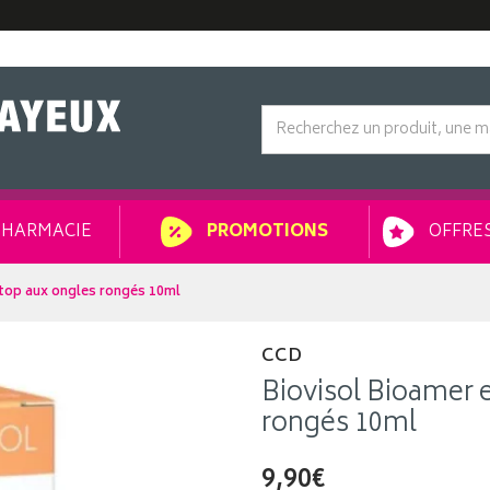
HARMACIE
OFFRES
PROMOTIONS
Stop aux ongles rongés 10ml
CCD
Biovisol Bioamer 
rongés 10ml
9,90€