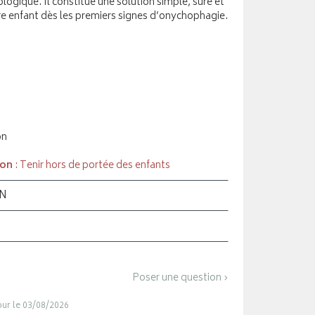
ogique. Il constitue une solution simple, sûre et
e enfant dès les premiers signes d’onychophagie.
on
ion
: Tenir hors de portée des enfants
ON
Poser une question ›
jour le 03/08/2026