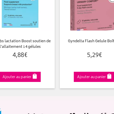
bs lactation Boost soutien de
Gyndelta Flash Gelule Boî
l'allaitement 14 gélules
4
,
88
€
5
,
29
€
Ajouter au panier
Ajouter au panier