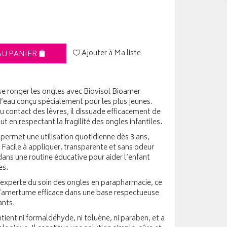
Ajouter à Ma liste
AU PANIER
 se ronger les ongles avec Biovisol Bioamer
d’eau conçu spécialement pour les plus jeunes.
 contact des lèvres, il dissuade efficacement de
ut en respectant la fragilité des ongles infantiles.
 permet une utilisation quotidienne dès 3 ans,
. Facile à appliquer, transparente et sans odeur
 dans une routine éducative pour aider l’enfant
es.
 experte du soin des ongles en parapharmacie, ce
d’amertume efficace dans une base respectueuse
ants.
ient ni formaldéhyde, ni toluène, ni paraben, et a