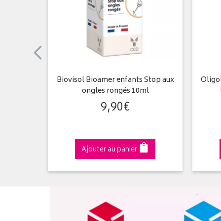
soin du
Biovisol Bioamer enfants Stop aux
Oligo
ongles rongés 10ml
9
,
90
€
Ajouter au panier