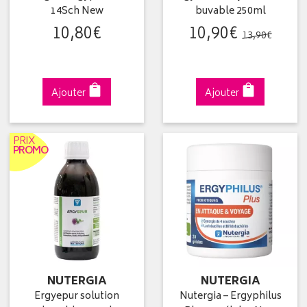
14Sch New
buvable 250ml
10
,
80
€
10
,
90
€
13
,
90
€
Ajouter
Ajouter
PRIX
PROMO
NUTERGIA
NUTERGIA
Ergyepur solution
Nutergia – Ergyphilus