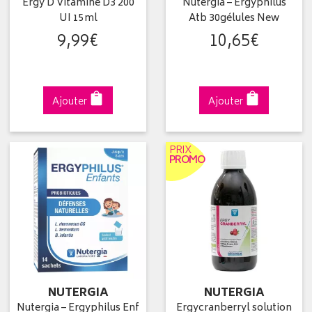
Ergy D Vitamine D3 200
Nutergia – Ergyphilus
UI 15ml
Atb 30gélules New
9
,
99
€
10
,
65
€
Ajouter
Ajouter
PRIX
PROMO
NUTERGIA
NUTERGIA
Nutergia – Ergyphilus Enf
Ergycranberryl solution