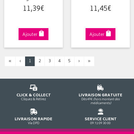
11
,
39
€
11
,
45
€
Ajouter
Ajouter
«
‹
1
2
3
4
5
›
»
CLICK & COLLECT
LIVRAISON GRATUITE
Cliquez & Retirez
Dès 49€
(hors montant des
médicaments)
LIVRAISON RAPIDE
SERVICE CLIENT
Via DPD
09 72 09 30 00