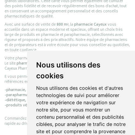
grands laboratoires. Cette carte vous permet également de cumuler
des points fidélité et de recevoir régulièrement des bons d’achat, tout
en conservant un accompagnement personnalisé et des conseils
pharmaceutiques de qualité.
Avec une surface de vente de
800 m²
, la
pharmacie Cayeux
vous
accueille dans un espace moderne et spacieux, offrant un choix très
large de produits en pharmacie et parapharmacie, sélectionnés avec
rigueur et proposés à des prix attractifs. Notre équipe de pharmaciens
et de préparateurs est à votre écoute pour vous conseiller au quotidien,
en toute confiance.
Votre pharmacie en ligne :
pharmacie-cayeux.fr
Nous utilisons des
Le site
pharmacie-cayeux.fr
est le prolongement digital de la pharmacie
Cayeux Pharmabest Berck-sur-Mer – Rang-du-Fliers.
cookies
Il vous permet de réaliser vos achats en ligne parmi des milliers de
références en :
Nous utilisons des cookies et d'autres
-pharmacie,
technologies de suivi pour améliorer
-parapharmacie,
-diététique,
votre expérience de navigation sur
-produits vétérinaires.
notre site, pour vous montrer un
contenu personnalisé et des publicités
Commandez simplement vos produits en ligne et choisissez le retrait
rapide au drive ou la livraison à domicile, en toute simplicité.
ciblées, pour analyser le trafic de notre
site et pour comprendre la provenance