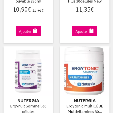
buvable 250ml
Plus 30gélules New
10
,
90
€
11
,
35
€
13
,
90
€
Ajouter
Ajouter
NUTERGIA
NUTERGIA
Ergynuit Sommeil 60
Ergytonic MultiCÉBÉ
gélules
Multivitamines 30…