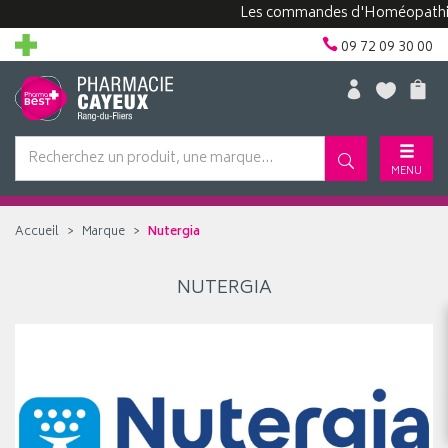
Les commandes d'Homéopathie pe
09 72 09 30 00
MENU
Accueil
Marque
Nutergia
NUTERGIA