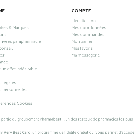
NE
COMPTE
Identification
oires & Marques
Mes coordonnées
ons
Mes commandes
privées parapharmacie
Mon panier
conseil
Mes favoris
ter
Ma messagerie
ance
 un effet indésirable
 légales
 personnelles
férences Cookies
s partie du groupement
Pharmabest
, l’un des réseaux de pharmacies les plus
y Very Best Card
, un programme de fidélité gratuit qui vous permet d’accéd