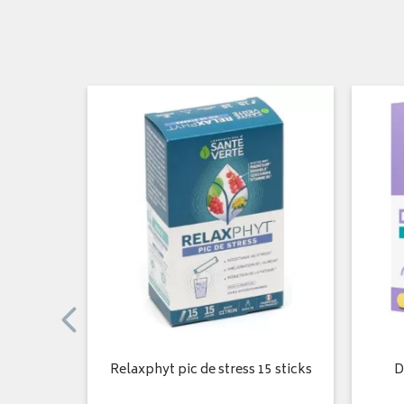
 ml
Relaxphyt pic de stress 15 sticks
D