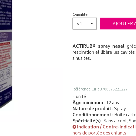
Quantité
× 1
AJOUTER 
ACTIRUB® spray nasal
grâce
respiration et libère les cavité
sinusites.
Référence CIP : 3700695221229
1 unité
Âge minimum
: 12 ans
Nature de produit
: Spray
Conditionnement
: Boite cart
Spécificité(s)
: Sans alcool, Sa
Indication / Contre-indicat
hors de portée des enfants