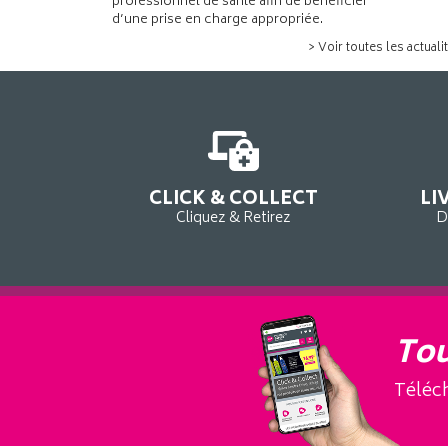
professionnel de santé afin de bénéficier
d’une prise en charge appropriée.
> Voir toutes les actuali
CLICK & COLLECT
LI
Cliquez & Retirez
D
Tou
Téléch