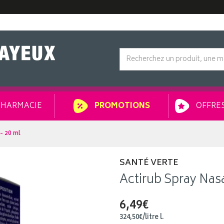
HARMACIE
OFFRES
PROMOTIONS
- 20 ml
SANTÉ VERTE
Actirub Spray Nasa
6,49€
324
,
50
€
/
litre
l.