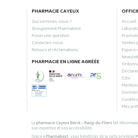
PHARMACIE CAYEUX
OFFICI
Qui sommes-nous ?
Accueil
Groupement Pharmabest
Laborat
Poser une question
Promoti
Contactez-nous
Ventes 
Retours et réclamations
Espace 
Newslet
PHARMACIE EN LIGNE AGRÉÉE
Ordonn
Déclarer
CGV
Mentions
Données
Cookies
Mes pré
La
pharmacie Cayeux Berck – Rang-du-Fliers
fait désormai
son expertise et son accessibilité.
Grâce à
Pharmabest
, vous bénéficiez de la carte privilège
M