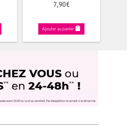
7
,
90
€
Ajouter au panier
A