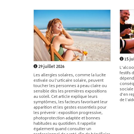
15 ju
29 juillet 2026
L’alcoo
festifs 
Les allergies solaires, comme la lucite
dépend
estivale ou l’urticaire solaire, peuvent
conséqu
toucher les personnes à peau claire ou
sociale
sensible dès les premières expositions
d’en re
au soleil. Cet article explique leurs
de l’ai
symptômes, les facteurs favorisant leur
apparition et les gestes essentiels pour
les prévenir : exposition progressive,
photoprotection adaptée et bonnes
habitudes au quotidien. Il rappelle
également quand consulter un