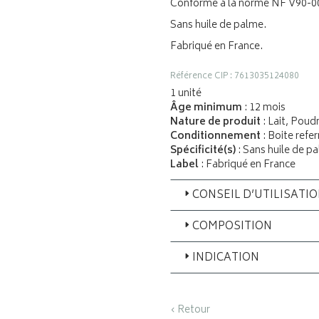
Conforme à la norme NF V90-0
Sans huile de palme.
Fabriqué en France.
Référence CIP : 7613035124080
1 unité
Âge minimum
: 12 mois
Nature de produit
: Lait, Poud
Conditionnement
: Boite refe
Spécificité(s)
: Sans huile de p
Label
: Fabriqué en France
CONSEIL D’UTILISATI
COMPOSITION
INDICATION
‹ Retour