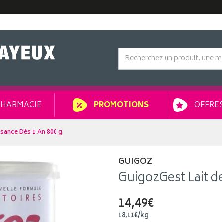
HARMACIE
OFFRES
PROMOTIONS
ssance Dès 1 An 800 g
GUIGOZ
GuigozGest Lait d
14,49€
18
,
11
€
/kg