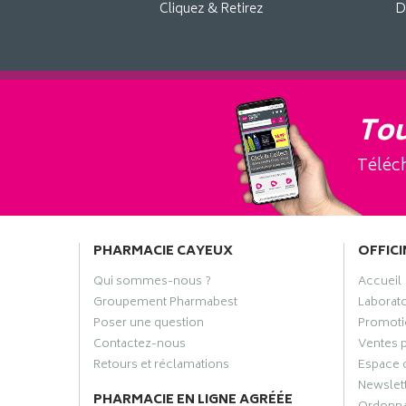
Cliquez & Retirez
D
Tou
Téléch
PHARMACIE CAYEUX
OFFICI
Qui sommes-nous ?
Accueil
Groupement Pharmabest
Laborat
Poser une question
Promoti
Contactez-nous
Ventes 
Retours et réclamations
Espace 
Newslet
PHARMACIE EN LIGNE AGRÉÉE