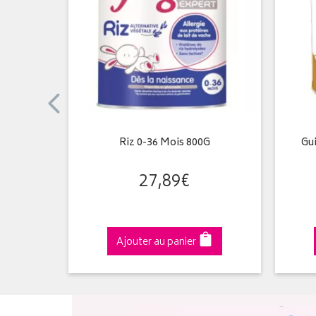
780G 1
Riz 0-36 Mois 800G
Gu
27
,
89
€
Ajouter au panier