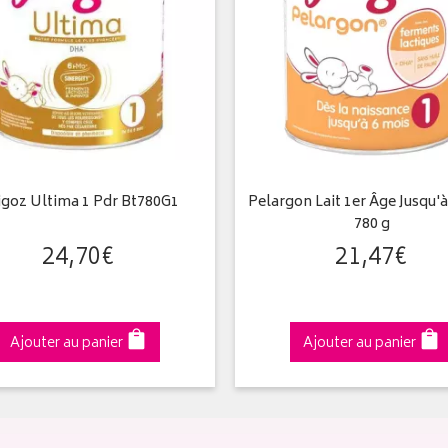
igoz Ultima 1 Pdr Bt780G1
Pelargon Lait 1er Âge Jusqu'à
780 g
24
,
70
€
21
,
47
€
Ajouter au panier
Ajouter au panier