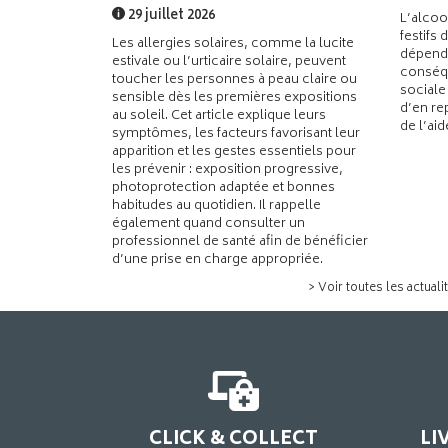
29 juillet 2026
L’alcoo
festifs 
Les allergies solaires, comme la lucite
dépend
estivale ou l’urticaire solaire, peuvent
conséqu
toucher les personnes à peau claire ou
sociale
sensible dès les premières expositions
d’en re
au soleil. Cet article explique leurs
de l’ai
symptômes, les facteurs favorisant leur
apparition et les gestes essentiels pour
les prévenir : exposition progressive,
photoprotection adaptée et bonnes
habitudes au quotidien. Il rappelle
également quand consulter un
professionnel de santé afin de bénéficier
d’une prise en charge appropriée.
> Voir toutes les actuali
CLICK & COLLECT
LI