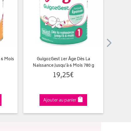
 6 Mois
GuigozGest 1er Âge Dès La
G
Naissance Jusqu'à 6 Mois 780 g
19
,
25
€
Ajouter au panier
A