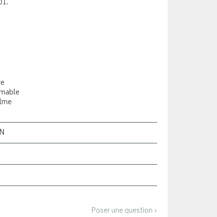
01.
re
rmable
alme
ON
Poser une question ›