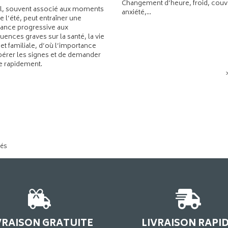
Changement d’heure, froid, couvr
l, souvent associé aux moments
anxiété,...
de l’été, peut entraîner une
ance progressive aux
ences graves sur la santé, la vie
 et familiale, d’où l’importance
pérer les signes et de demander
de rapidement.
tés
VRAISON GRATUITE
LIVRAISON RAPI