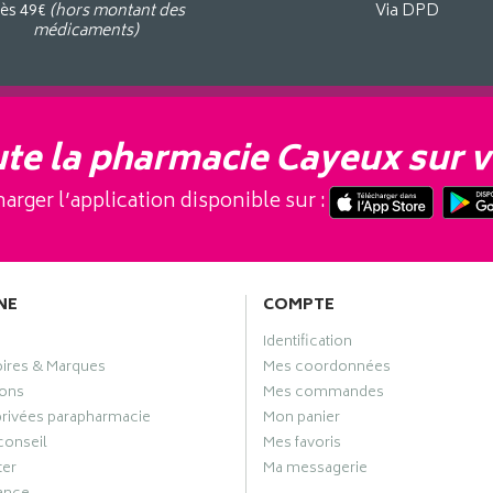
ès 49€
(hors montant des
Via DPD
médicaments)
te la pharmacie Cayeux sur v
arger l’application disponible sur :
NE
COMPTE
Identification
oires & Marques
Mes coordonnées
ons
Mes commandes
privées parapharmacie
Mon panier
conseil
Mes favoris
ter
Ma messagerie