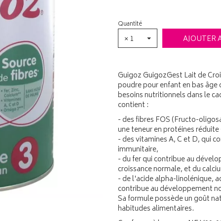
Quantité
× 1
AJOUTER 
Guigoz GuigozGest Lait de Croi
poudre pour enfant en bas âge d
besoins nutritionnels dans le ca
contient :
- des fibres FOS (Fructo-oligo
une teneur en protéines réduite 
- des vitamines A, C et D, qui
immunitaire,
- du fer qui contribue au dével
croissance normale, et du calc
- de l'acide alpha-linolénique, a
contribue au développement nor
Sa formule possède un goût nat
habitudes alimentaires.